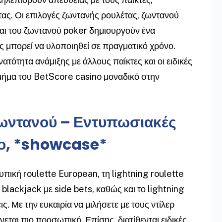
ας. Οι επιλογές ζωντανής ρουλέτας, ζωντανού
και του ζωντανού poker δημιουργούν ένα
ς μπορεί να υλοποιηθεί σε πραγματικό χρόνο.
ατότητα ανάμιξης με άλλους παίκτες και οι ειδικές
ήμα του BetScore casino μοναδικό στην
ζωντανού – Εντυπωσιακές
ο, *showcase*
υπική roulette European, τη lightning roulette
 blackjack με side bets, καθώς και το lightning
 Με την ευκαιρία να μιλήσετε με τους ντίλερ
εται πιο προσωπική. Επίσης, διατίθενται ειδικές