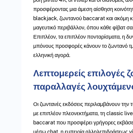
προσφέροντας μια άμεση αίσθηση κοινότητ
blackjack, ζωντανού baccarat και ακόμη 
μαγευτικό περιβάλλον, όπου κάθε φίβατ σα
Επιπλέον, τα επιπλέον πονταρίσματα, η δυν
μπόνους προσφορές κάνουν το ζωντανό τμ
ελληνική αγορά.
Λεπτομερείς επιλογές 
παραλλαγές λουχτάμεν
Οι ζωντανές εκδόσεις περιλαμβάνουν την τ
με επιπλέον πλεονεκτήματα, τη classic live
baccarat που προσφέρει γρήγορες εκβάσεις.
μέσω chat, η εμπειρία αλληλεπιδράσεως γίν