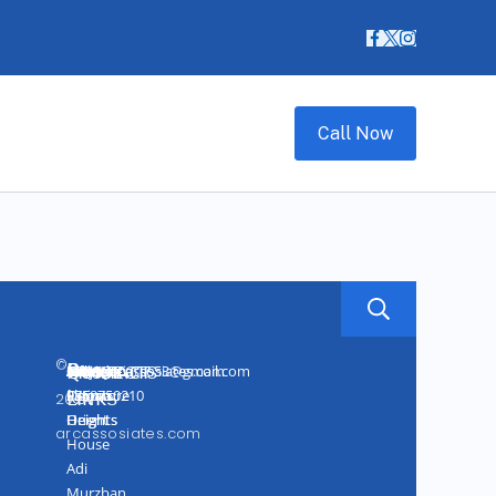
Call Now
Sear
©
Projects
Quick
Contact
Al-
Chandan
Al-
AJMAL
Home
Projects
Services
Gallery
info@arcassosiates.com
arcassociates53@gmail.com
+91
1st
Recent Posts
Qamar
Signature
Fatima
235
Links
9768750210
Floor,
2024
Heights
Heights
Orient
arcassosiates.com
Ihr glücklicher Dreh startet genau hier bei
House
Adi
Roostino Casino in Österreich
Murzban