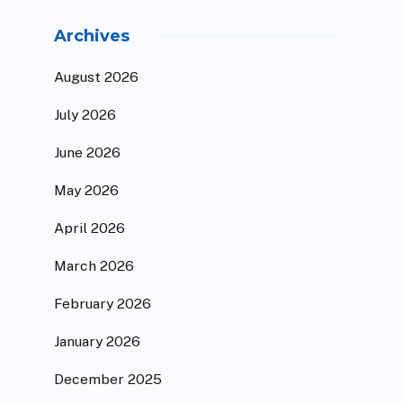
Archives
August 2026
July 2026
June 2026
May 2026
April 2026
March 2026
February 2026
January 2026
December 2025