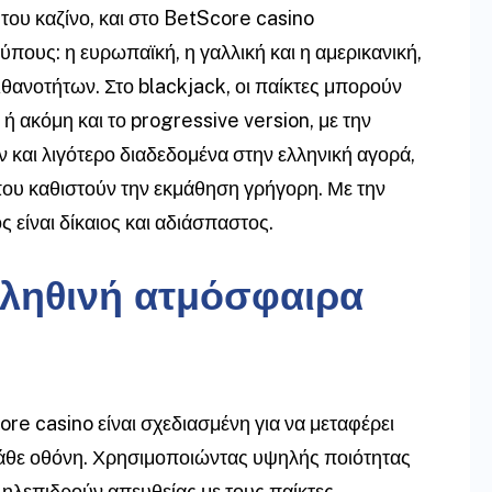
του καζίνο, και στο BetScore casino
πους: η ευρωπαϊκή, η γαλλική και η αμερικανική,
ιθανοτήτων. Στο blackjack, οι παίκτες μπορούν
 ή ακόμη και το progressive version, με την
αν και λιγότερο διαδεδομένα στην ελληνική αγορά,
που καθιστούν την εκμάθηση γρήγορη. Με την
 είναι δίκαιος και αδιάσπαστος.
Αληθινή ατμόσφαιρα
re casino είναι σχεδιασμένη για να μεταφέρει
κάθε οθόνη. Χρησιμοποιώντας υψηλής ποιότητας
αλληλεπιδρούν απευθείας με τους παίκτες,