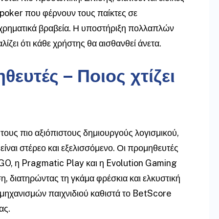
oker που φέρνουν τους παίκτες σε
 χρηματικά βραβεία. Η υποστήριξη πολλαπλών
ίζει ότι κάθε χρήστης θα αισθανθεί άνετα.
θευτές – Ποιος χτίζει
τους πιο αξιόπιστους δημιουργούς λογισμικού,
 είναι στέρεο και εξελισσόμενο. Οι προμηθευτές
GO, η Pragmatic Play και η Evolution Gaming
η, διατηρώντας τη γκάμα φρέσκια και ελκυστική
ι μηχανισμών παιχνιδιού καθιστά το BetScore
ας.