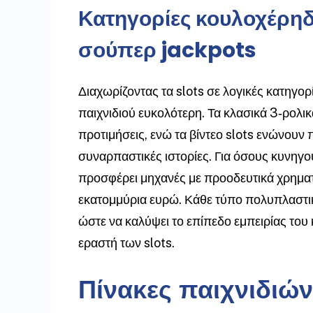
Κατηγορίες κουλοχέρηδω
σούπερ jackpots
Διαχωρίζοντας τα slots σε λογικές κατηγορί
παιχνιδιού ευκολότερη. Τα κλασικά 3‑ρολικ
προτιμήσεις, ενώ τα βίντεο slots ενώνουν 
συναρπαστικές ιστορίες. Για όσους κυνηγο
προσφέρει μηχανές με προοδευτικά χρημα
εκατομμύρια ευρώ. Κάθε τύπο πολυπλαστι
ώστε να καλύψει το επίπεδο εμπειρίας του 
εραστή των slots.
Πίνακες παιχνιδιών