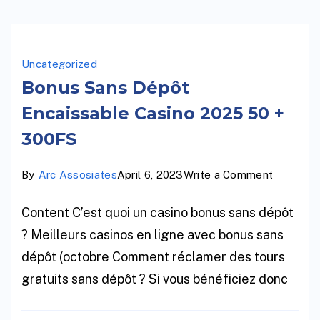
Uncategorized
Bonus Sans Dépôt
Encaissable Casino 2025 50 +
300FS
By
Arc Assosiates
April 6, 2023
Write a Comment
Content C’est quoi un casino bonus sans dépôt
? Meilleurs casinos en ligne avec bonus sans
dépôt (octobre Comment réclamer des tours
gratuits sans dépôt ? Si vous bénéficiez donc