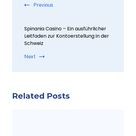
Previous
Spinania Casino – Ein ausführlicher
Leitfaden zur Kontoerstellung in der
Schweiz
Next
Related Posts