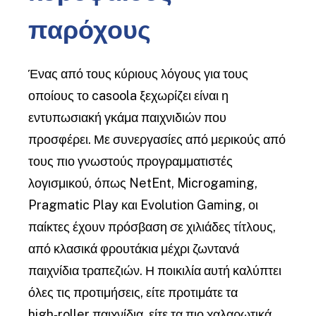
παρόχους
Ένας από τους κύριους λόγους για τους
οποίους το casoola ξεχωρίζει είναι η
εντυπωσιακή γκάμα παιχνιδιών που
προσφέρει. Με συνεργασίες από μερικούς από
τους πιο γνωστούς προγραμματιστές
λογισμικού, όπως NetEnt, Microgaming,
Pragmatic Play και Evolution Gaming, οι
παίκτες έχουν πρόσβαση σε χιλιάδες τίτλους,
από κλασικά φρουτάκια μέχρι ζωντανά
παιχνίδια τραπεζιών. Η ποικιλία αυτή καλύπτει
όλες τις προτιμήσεις, είτε προτιμάτε τα
high‑roller παιχνίδια, είτε τα πιο χαλαρωτικά