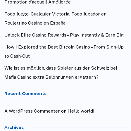
Promotion d’accueil Améliorée
Todo Juego, Cualquier Victoria, Todo Jugador en
Roulettino Casino en España
Unlock Elite Casino Rewards – Play Instantly & Earn Big
How I Explored the Best Bitcoin Casino – From Sign‑Up
to Cash‑Out
Wie ist es möglich, dass Spieler aus der Schweiz bei
Mafia Casino extra Belohnungen ergattern?
Recent Comments
A WordPress Commenter
on
Hello world!
Archives