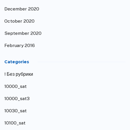
December 2020
October 2020
September 2020
February 2016
Categories
! Без рубрики
10000_sat
10000_sat3
10030_sat
10100_sat