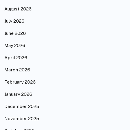
August 2026
July 2026
June 2026
May 2026
April 2026
March 2026
February 2026
January 2026
December 2025
November 2025