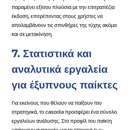
παραμένει εξίσου πλούσια με την επιτραπέζια
έκδοση, επιτρέποντας στους χρήστες να
απολαμβάνουν τις σπινθήρες της τύχης ακόμα
και σε μετακίνηση.
7. Στατιστικά και
αναλυτικά εργαλεία
για έξυπνους παίκτες
Για εκείνους που θέλουν να παίξουν πιο
στρατηγικά, το casoola προσφέρει ένα σύνολο
εργαλείων ανάλυσης. Στο προφίλ του παίκτη
υπάρχουν αναφορές για το ιστορικό των