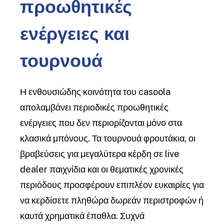
προωθητικές
ενέργειες και
τουρνουά
Η ενθουσιώδης κοινότητα του casoola
απολαμβάνει περιοδικές προωθητικές
ενέργειες που δεν περιορίζονται μόνο στα
κλασικά μπόνους. Τα τουρνουά φρουτάκια, οι
βραβεύσεις για μεγαλύτερα κέρδη σε live
dealer παιχνίδια και οι θεματικές χρονικές
περιόδους προσφέρουν επιπλέον ευκαιρίες για
να κερδίσετε πληθώρα δωρεάν περιστροφών ή
καυτά χρηματικά έπαθλα. Συχνά