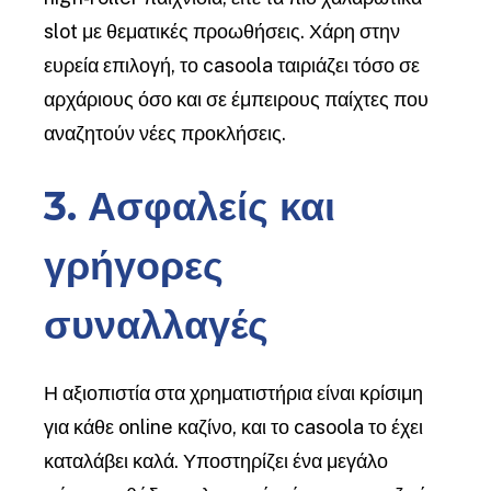
slot με θεματικές προωθήσεις. Χάρη στην
ευρεία επιλογή, το casoola ταιριάζει τόσο σε
αρχάριους όσο και σε έμπειρους παίχτες που
αναζητούν νέες προκλήσεις.
3. Ασφαλείς και
γρήγορες
συναλλαγές
Η αξιοπιστία στα χρηματιστήρια είναι κρίσιμη
για κάθε online καζίνο, και το casoola το έχει
καταλάβει καλά. Υποστηρίζει ένα μεγάλο