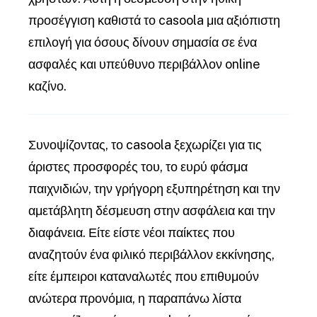
προσέγγιση καθιστά το casoola μια αξιόπιστη
επιλογή για όσους δίνουν σημασία σε ένα
ασφαλές και υπεύθυνο περιβάλλον online
καζίνο.
Συνοψίζοντας, το casoola ξεχωρίζει για τις
άριστες προσφορές του, το ευρύ φάσμα
παιχνιδιών, την γρήγορη εξυπηρέτηση και την
αμετάβλητη δέσμευση στην ασφάλεια και την
διαφάνεια. Είτε είστε νέοι παίκτες που
αναζητούν ένα φιλικό περιβάλλον εκκίνησης,
είτε έμπειροι καταναλωτές που επιθυμούν
ανώτερα προνόμια, η παραπάνω λίστα