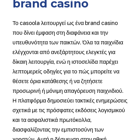
brand casino
Το casoola λειτουργεί ως ένα brand casino
που δίνει έμφαση στη διαφάνεια και την
υπευθυνότητα των παικτών. Όλα τα παιχνίδια
ελέγχονται από ανεξάρτητους ελεγκτές για
δίκαιη λειτουργία, ενώ η ιστοσελίδα παρέχει
λεπτομερείς οδηγίες για το πώς μπορείτε να
θέσετε όρια κατάθεσης ή να ζητήσετε
προσωρινή ή μόνιμη απαγόρευση παιχνιδιού.
Η πλατφόρμα δημοσιεύει τακτικές ενημερώσεις
σχετικά με τις πρόσφατες εκδόσεις λογισμικού
και τα ασφαλιστικά πρωτόκολλα,
διασφαλίζοντας την εμπιστοσύνη των
χρηστών. Αυτή η δέσμευση στην ηθική