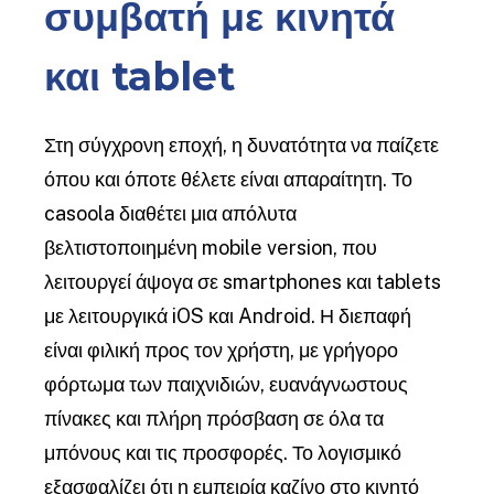
συμβατή με κινητά
και tablet
Στη σύγχρονη εποχή, η δυνατότητα να παίζετε
όπου και όποτε θέλετε είναι απαραίτητη. Το
casoola διαθέτει μια απόλυτα
βελτιστοποιημένη mobile version, που
λειτουργεί άψογα σε smartphones και tablets
με λειτουργικά iOS και Android. Η διεπαφή
είναι φιλική προς τον χρήστη, με γρήγορο
φόρτωμα των παιχνιδιών, ευανάγνωστους
πίνακες και πλήρη πρόσβαση σε όλα τα
μπόνους και τις προσφορές. Το λογισμικό
εξασφαλίζει ότι η εμπειρία καζίνο στο κινητό