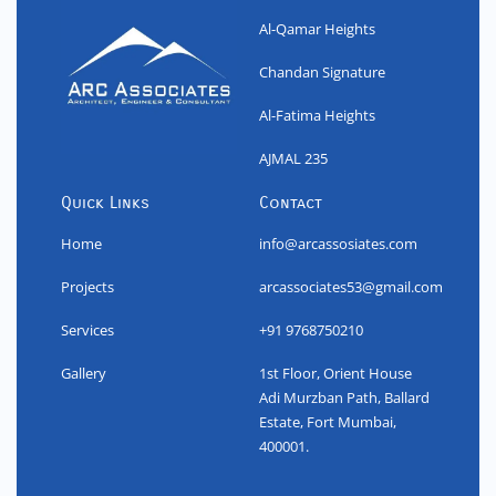
Al-Qamar Heights
Chandan Signature
Al-Fatima Heights
AJMAL 235
Quick Links
Contact
Home
info@arcassosiates.com
Projects
arcassociates53@gmail.com
Services
+91 9768750210
Gallery
1st Floor, Orient House
Adi Murzban Path, Ballard
Estate, Fort Mumbai,
400001.