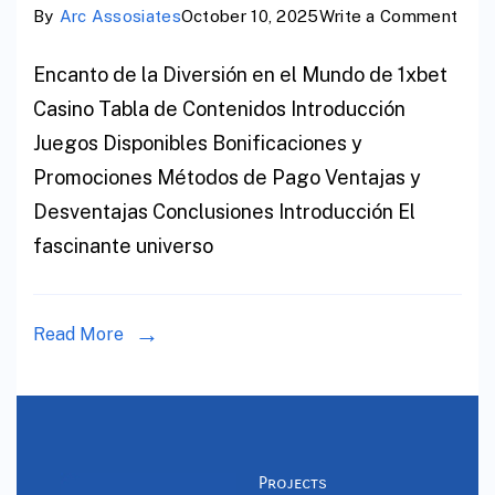
By
Arc Assosiates
October 10, 2025
Write a Comment
Encanto de la Diversión en el Mundo de 1xbet
Casino Tabla de Contenidos Introducción
Juegos Disponibles Bonificaciones y
Promociones Métodos de Pago Ventajas y
Desventajas Conclusiones Introducción El
fascinante universo
Read More
Projects