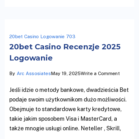
20bet Casino Logowanie 703
20bet Casino Recenzje 2025
Logowanie
By
Arc Assosiates
May 19, 2025
Write a Comment
Jeśli idzie o metody bankowe, dwadzieścia Bet
podaje swoim użytkownikom dużo możliwości.
Obejmuje to standardowe karty kredytowe,
takie jakim sposobem Visa i MasterCard, a
także mnogie usługi online. Neteller , Skrill,