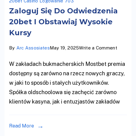
20bet Casino Logowanie 703
Zaloguj Się Do Odwiedzenia
20bet I Obstawiaj Wysokie
Kursy
By
Arc Assosiates
May 19, 2025
Write a Comment
W zakładach bukmacherskich Mostbet premia
dostępny są zarówno na rzecz nowych graczy,
w jaki to sposób i stałych użytkowników.
Spółka oldschoolowa się zachęcić zarówno
klientów kasyna, jak i entuzjastów zakładów
Read More