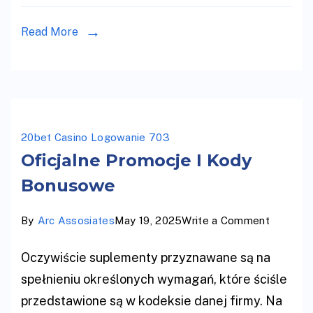
Read More
20bet Casino Logowanie 703
Oficjalne Promocje I Kody
Bonusowe
By
Arc Assosiates
May 19, 2025
Write a Comment
Oczywiście suplementy przyznawane są na
spełnieniu określonych wymagań, które ściśle
przedstawione są w kodeksie danej firmy. Na