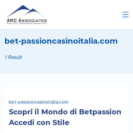
bet-passioncasinoitalia.com
1 Result
bet-passioncasinoitalia.com
Scopri il Mondo di Betpassion
Accedi con Stile