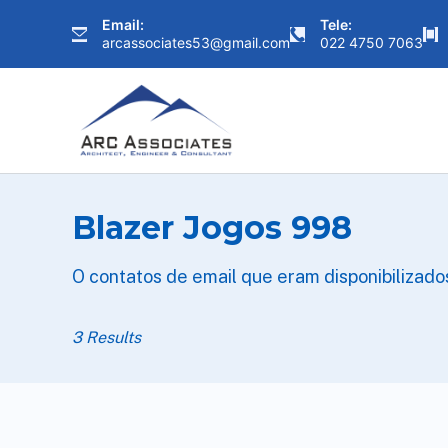
Email:
Tele:
arcassociates53@gmail.com
022 4750 7063
Blazer Jogos 998
O contatos de email que eram disponibilizado
3 Results