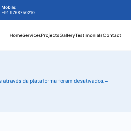
Mobile:
+91 9768750210
Home
Services
Projects
Gallery
Testimonials
Contact
s através da plataforma foram desativados. –