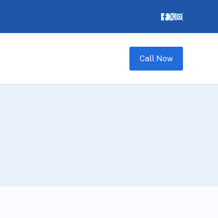
Call Now