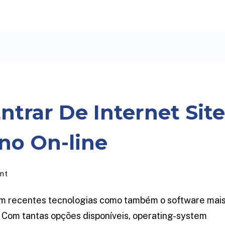
ntrar De Internet Site
no On-line
nt
m recentes tecnologias como também o software mais
Com tantas opções disponíveis, operating-system