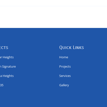
ects
Quick Links
r Heights
Home
 Signature
Projects
ma Heights
Services
235
Gallery