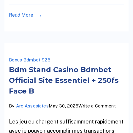
Read More
Bonus Bdmbet 925
Bdm Stand Casino Bdmbet
Official Site Essentiel + 250fs
Face B
By
Arc Assosiates
May 30, 2025
Write a Comment
Les jeu eu chargent suffisamment rapidement
avec je pouvoir accomplir mes transactions