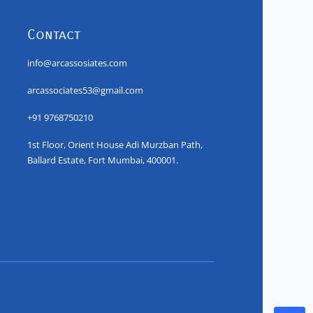
Contact
info@arcassosiates.com
arcassociates53@gmail.com
+91 9768750210
1st Floor, Orient House Adi Murzban Path,
Ballard Estate, Fort Mumbai, 400001.