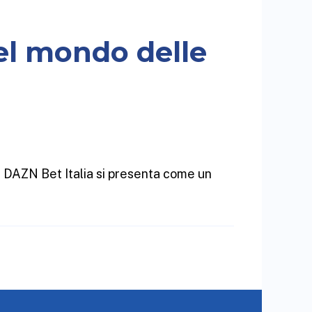
el mondo delle
 DAZN Bet Italia si presenta come un