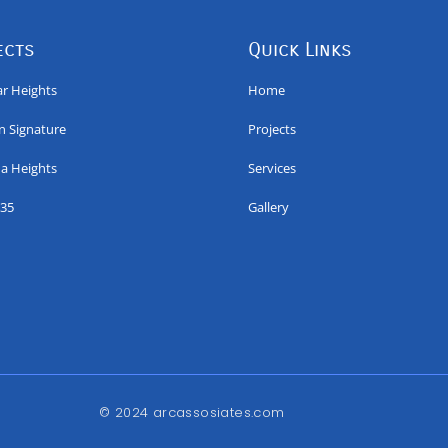
ects
Quick Links
r Heights
Home
 Signature
Projects
ma Heights
Services
235
Gallery
© 2024 arcassosiates.com