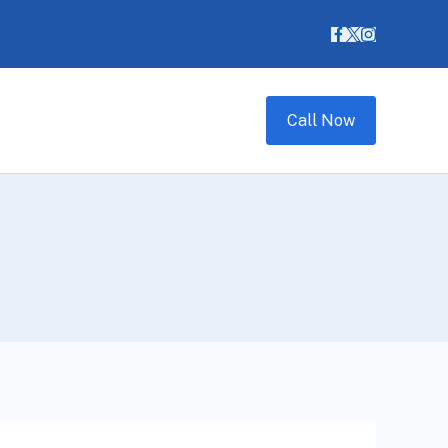
Call Now