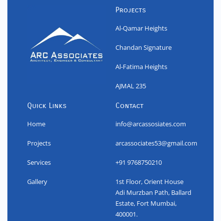
Projects
Al-Qamar Heights
Chandan Signature
Al-Fatima Heights
AJMAL 235
Quick Links
Contact
Home
info@arcassosiates.com
Projects
arcassociates53@gmail.com
Services
+91 9768750210
Gallery
1st Floor, Orient House
Adi Murzban Path, Ballard
Estate, Fort Mumbai,
400001.