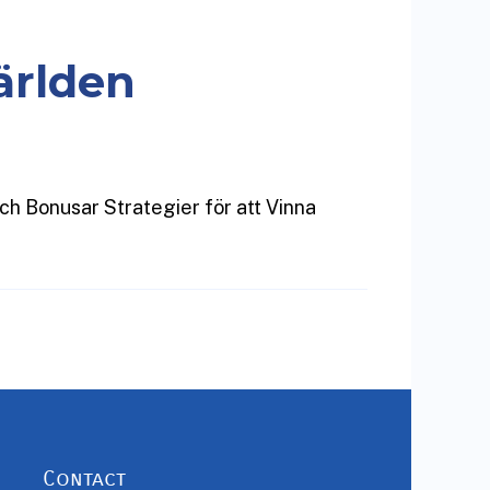
ärlden
ch Bonusar Strategier för att Vinna
Contact