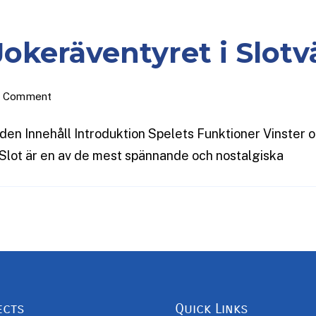
Jokeräventyret i Slotv
a Comment
den Innehåll Introduktion Spelets Funktioner Vinster o
Slot är en av de mest spännande och nostalgiska
ects
Quick Links