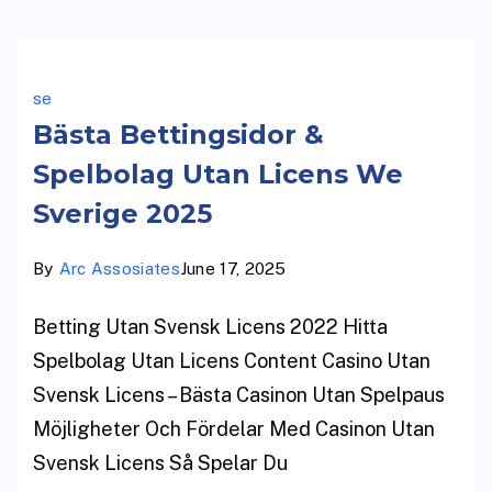
se
Bästa Bettingsidor &
Spelbolag Utan Licens We
Sverige 2025
By
Arc Assosiates
June 17, 2025
Betting Utan Svensk Licens 2022 Hitta
Spelbolag Utan Licens Content Casino Utan
Svensk Licens – Bästa Casinon Utan Spelpaus
Möjligheter Och Fördelar Med Casinon Utan
Svensk Licens Så Spelar Du