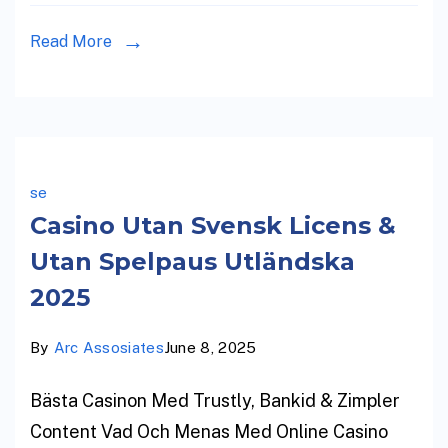
Read More
se
Casino Utan Svensk Licens &
Utan Spelpaus Utländska
2025
By
Arc Assosiates
June 8, 2025
Bästa Casinon Med Trustly, Bankid & Zimpler
Content Vad Och Menas Med Online Casino