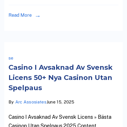
Read More
se
Casino I Avsaknad Av Svensk
Licens 50+ Nya Casinon Utan
Spelpaus ️
By
Arc Assosiates
June 15, 2025
Casino I Avsaknad Av Svensk Licens » Bästa
Casinon Utan Spelpaus 2025 Content