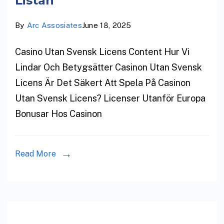
Listan
By
Arc Assosiates
June 18, 2025
Casino Utan Svensk Licens Content Hur Vi
Lindar Och Betygsätter Casinon Utan Svensk
Licens Är Det Säkert Att Spela På Casinon
Utan Svensk Licens? Licenser Utanför Europa
Bonusar Hos Casinon
Read More