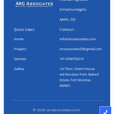
Al-Fatima Heights
AJMAL 235
Quick Links
Contact
Home
info@arcassosiates.com
Projects
arcassociates53@gmail.com
Services
+91 9768750210
Gallery
1st Floor, Orient House
Adi Murzban Path, Ballard
Estate, Fort Mumbai,
400001.
© 2024 arcassosiates.com