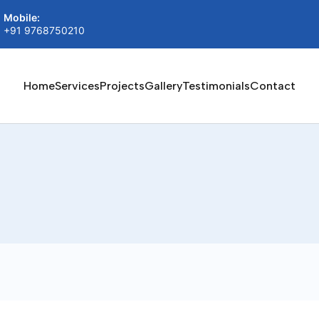
Mobile:
+91 9768750210
Home
Services
Projects
Gallery
Testimonials
Contact