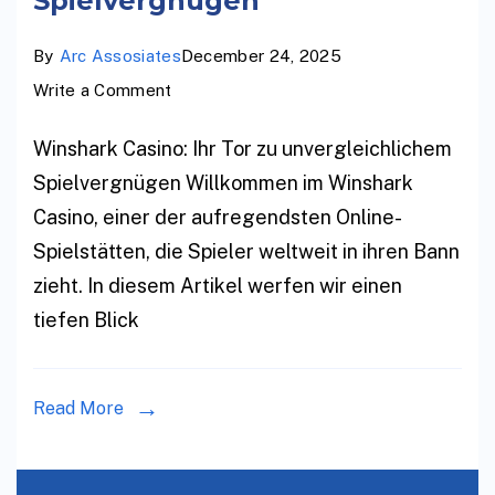
Spielvergnügen
By
Arc Assosiates
December 24, 2025
Write a Comment
Winshark Casino: Ihr Tor zu unvergleichlichem
Spielvergnügen Willkommen im Winshark
Casino, einer der aufregendsten Online-
Spielstätten, die Spieler weltweit in ihren Bann
zieht. In diesem Artikel werfen wir einen
tiefen Blick
Read More