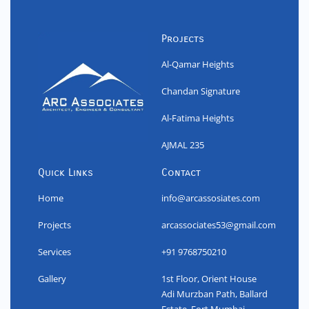
Projects
Al-Qamar Heights
Chandan Signature
Al-Fatima Heights
AJMAL 235
Quick Links
Contact
Home
info@arcassosiates.com
Projects
arcassociates53@gmail.com
Services
+91 9768750210
Gallery
1st Floor, Orient House
Adi Murzban Path, Ballard
Estate, Fort Mumbai,