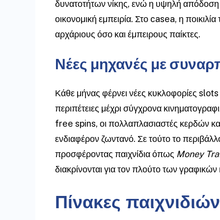
δυνατοτήτων νίκης, ενώ η υψηλή απόδοση 
οικονομική εμπειρία. Στο casea, η ποικιλ
αρχάριους όσο και έμπειρους παίκτες.
Νέες μηχανές με συναρ
Κάθε μήνας φέρνει νέες κυκλοφορίες slots
περιπέτειες μέχρι σύγχρονα κινηματογραφ
free spins, οι πολλαπλασιαστές κερδών κα
ενδιαφέρον ζωντανό. Σε τούτο το περιβάλλ
προσφέροντας παιχνίδια όπως
Money Tra
διακρίνονται για τον πλούτο των γραφικών
Πίνακες παιχνιδιώ