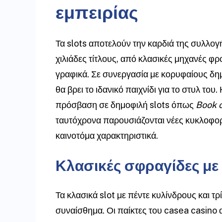
εμπειρίας
Τα slots αποτελούν την καρδιά της συλλο
χιλιάδες τίτλους, από κλασικές μηχανές φ
γραφικά. Σε συνεργασία με κορυφαίους δημ
θα βρει το ιδανικό παιχνίδι για το στυλ το
πρόσβαση σε δημοφιλή slots όπως
Book 
ταυτόχρονα παρουσιάζονται νέες κυκλοφορ
καινοτόμα χαρακτηριστικά.
Κλασικές σφραγίδες με 
Τα κλασικά slot με πέντε κυλίνδρους και 
συναίσθημα. Οι παίκτες του casea casino