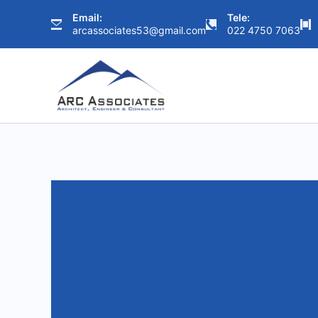
Email:
Tele:
arcassociates53@gmail.com
022 4750 7063
Home
casino
Ανακαλύψτε τη μαγεία του case
casino
Ανακαλύψτε τη μαγε