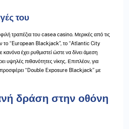
γές του
φιλή τραπέζια του casea casino. Μερικές από τις
 το “European Blackjack”, το “Atlantic City
ε κανόνα έχει ρυθμιστεί ώστε να δίνει άμεση
ει υψηλές πιθανότητες νίκης. Επιπλέον, για
 προσφέρει “Double Exposure Blackjack” με
ανή δράση στην οθόνη