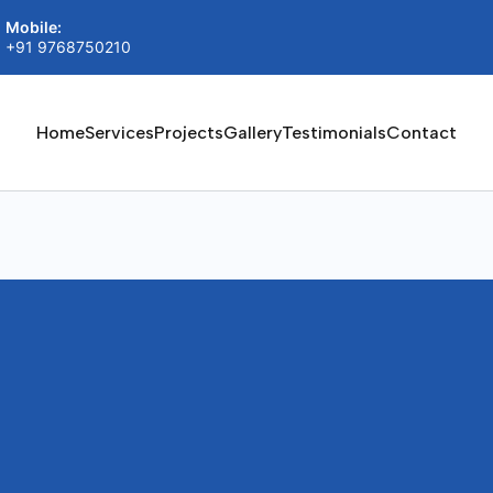
Mobile:
+91 9768750210
Home
Services
Projects
Gallery
Testimonials
Contact
a casino: Η απόλυτη πλατφόρμα ψυχαγωγίας
ία του casea casino: