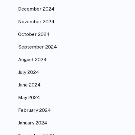
December 2024
November 2024
October 2024
September 2024
August 2024
July 2024
June 2024
May 2024
February 2024
January 2024