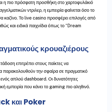
ίναι η πιο πρόσφατη προσθήκη στο χαρτοφυλάκιό
γγελματικών ντριλερ, η εμπειρία φαίνεται όσο το
α καζίνο. Το live casino προσφέρει επιλογές από
αθώς και ειδικά παιχνίδια όπως το “Dream
αγματικούς κρουαζιέρους
τάδοση επιτρέπει στους παίκτες να
να παρακολουθούν την σφαίρα σε πραγματικό
 ενός απλού dashboard. Οι δυνατότητες
 εμπειρία που κάνει το gaming πιο αληθινό.
ack και Poker