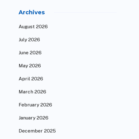
Archives
August 2026
July 2026
June 2026
May 2026
April 2026
March 2026
February 2026
January 2026
December 2025