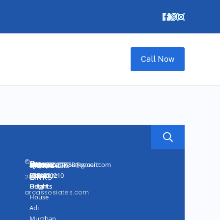
Call Now
Sear
©
Projects
Quick
Contact
Al-
Chandan
Al-
AJMAL
Home
Projects
Services
Gallery
info@arcassosiates.com
arcassociates53@gmail.com
+91
1st
Recent Posts
Qamar
Signature
Fatima
235
Links
9768750210
Floor,
2024
Heights
Heights
Orient
arcassosiates.com
Ihr glücklicher Dreh startet genau hier bei
House
Adi
Roostino Casino in Österreich
Murzban