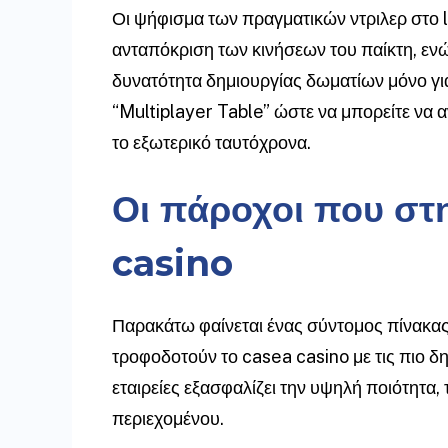
Οι ψήφισμα των πραγματικών ντριλερ στο l
ανταπόκριση των κινήσεων του παίκτη, ενώ
δυνατότητα δημιουργίας δωματίων μόνο γι
“Multiplayer Table” ώστε να μπορείτε να 
το εξωτερικό ταυτόχρονα.
Οι πάροχοι που στ
casino
Παρακάτω φαίνεται ένας σύντομος πίνακας
τροφοδοτούν το casea casino με τις πιο δ
εταιρείες εξασφαλίζει την υψηλή ποιότητα,
περιεχομένου.