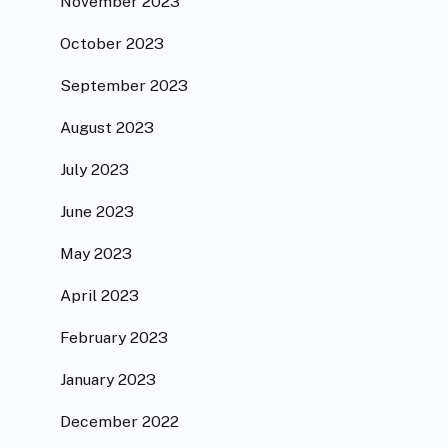
November 2023
October 2023
September 2023
August 2023
July 2023
June 2023
May 2023
April 2023
February 2023
January 2023
December 2022