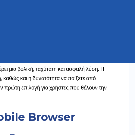
ουργήσει μια εμπειρία που συνδυάζει την
 ποιότητα ενός πλήρους διαδικτυακού καζίνο. Εάν
τε τις αγαπημένες σας παγίδες, τις ρουλέτες και
ει μια βολική, ταχύτατη και ασφαλή λύση. Η
 καθώς και η δυνατότητα να παίξετε από
ην πρώτη επιλογή για χρήστες που θέλουν την
obile Browser