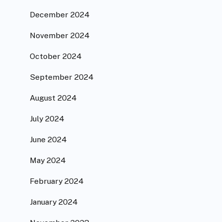
December 2024
November 2024
October 2024
September 2024
August 2024
July 2024
June 2024
May 2024
February 2024
January 2024