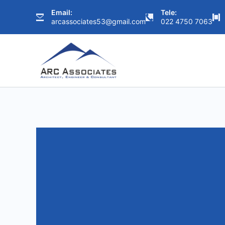
Email:
Tele:
arcassociates53@gmail.com
022 4750 7063
Home
casino
Ζήστε την Απύστατη Περιπέτεια
casino
Ζήστε την Απύστατ