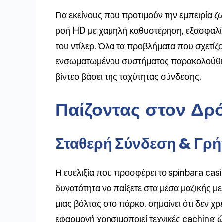
Για εκείνους που προτιμούν την εμπειρία 
ροή HD με χαμηλή καθυστέρηση, εξασφαλίζο
του ντίλερ. Όλα τα προβλήματα που σχετίζο
ενσωματωμένου συστήματος παρακολούθηση
βίντεο βάσει της ταχύτητας σύνδεσης.
Παίζοντας στον Δρ
Σταθερή Σύνδεση & Γρ
Η ευελιξία που προσφέρει το spinbara casi
δυνατότητα να παίξετε στα μέσα μαζικής με
μιας βόλτας στο πάρκο, σημαίνει ότι δεν χρε
εφαρμογή χρησιμοποιεί τεχνικές caching ώ