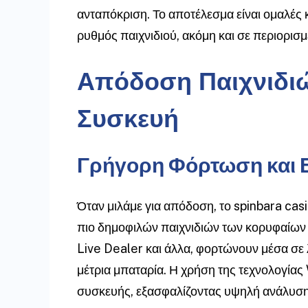
ανταπόκριση. Το αποτέλεσμα είναι ομαλές 
ρυθμός παιχνιδιού, ακόμη και σε περιορισ
Απόδοση Παιχνιδιώ
Συσκευή
Γρήγορη Φόρτωση και 
Όταν μιλάμε για απόδοση, το spinbara ca
πιο δημοφιλών παιχνιδιών των κορυφαίων π
Live Dealer και άλλα, φορτώνουν μέσα σε 
μέτρια μπαταρία. Η χρήση της τεχνολογία
συσκευής, εξασφαλίζοντας υψηλή ανάλυση