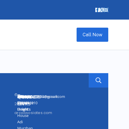
Call Now
Sear
©
Projects
Quick
Contact
Al-
Chandan
Al-
AJMAL
Home
Projects
Services
Gallery
info@arcassosiates.com
arcassociates53@gmail.com
+91
1st
Recent Posts
Qamar
Signature
Fatima
235
Links
9768750210
Floor,
2024
Heights
Heights
Orient
arcassosiates.com
Ihr glücklicher Dreh startet genau hier bei
House
Adi
Roostino Casino in Österreich
Murzban