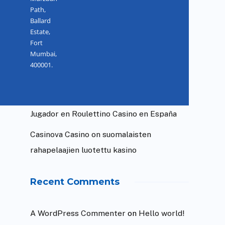
Path,
Mafia Casino Accueille les Joueurs
Ballard
hexagonaux avec une Promotion d’accueil
Estate,
Améliorée
Fort
Mumbai,
Ophidselsen hos Live Casino på Rainbet
400001.
Casino hos Danmark
Todo Juego, Cualquier Victoria, Todo
Jugador en Roulettino Casino en España
Casinova Casino on suomalaisten
rahapelaajien luotettu kasino
Recent Comments
A WordPress Commenter
on
Hello world!