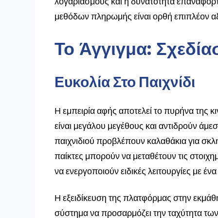
λογαριασμούς και η δυνατότητα επαναφόρ
μεθόδων πληρωμής είναι ορθή επιπλέον αξί
Το Άγγιγμα: Σχεδί
Ευκολία Στο Παιχνίδι
Η εμπειρία αφής αποτελεί το πυρήνα της κ
είναι μεγάλου μεγέθους και αντιδρούν άμε
παιχνιδιού προβλέπουν καλαθάκια για σκλ
παίκτες μπορούν να μεταθέτουν τις στοιχη
να ενεργοποιούν ειδικές λειτουργίες με ένα
Η εξειδίκευση της πλατφόρμας στην εκμάθ
σύστημα να προσαρμόζει την ταχύτητα των