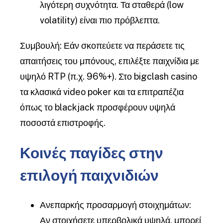
λιγότερη συχνότητα. Τα σταθερά (low
volatility) είναι πιο πρόβλεπτα.
Συμβουλή: Εάν σκοπεύετε να περάσετε τις
απαιτήσεις του μπόνους, επιλέξτε παιχνίδια με
υψηλό RTP (π.χ. 96%+). Στο bigclash casino
τα κλασικά video poker και τα επιτραπέζια
όπως το blackjack προσφέρουν υψηλά
ποσοστά επιστροφής.
Κοινές παγίδες στην
επιλογή παιχνιδιών
Ανεπαρκής προσαρμογή στοιχημάτων:
Αν στοιχήσετε υπερβολικά υψηλά, μπορεί