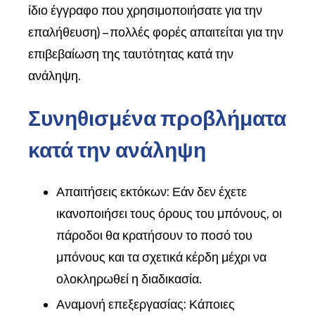
ίδιο έγγραφο που χρησιμοποιήσατε για την
επαλήθευση) – πολλές φορές απαιτείται για την
επιβεβαίωση της ταυτότητας κατά την
ανάληψη.
Συνηθισμένα προβλήματα
κατά την ανάληψη
Απαιτήσεις εκτόκων: Εάν δεν έχετε
ικανοποιήσει τους όρους του μπόνους, οι
πάροδοι θα κρατήσουν το ποσό του
μπόνους και τα σχετικά κέρδη μέχρι να
ολοκληρωθεί η διαδικασία.
Αναμονή επεξεργασίας: Κάποιες