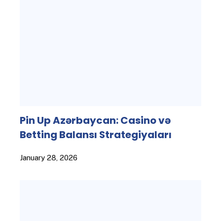
Pin Up Azərbaycan: Casino və
Betting Balansı Strategiyaları
January 28, 2026