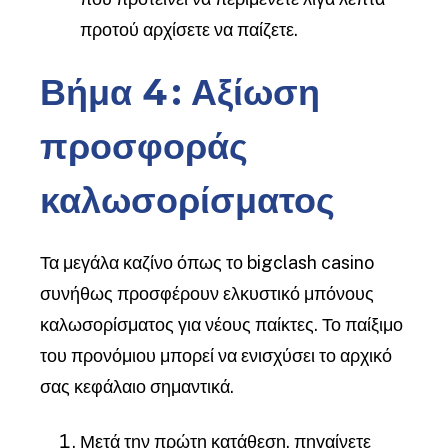
προτού αρχίσετε να παίζετε.
Βήμα 4 : Αξίωση
προσφοράς
καλωσορίσματος
Τα μεγάλα καζίνο όπως το bigclash casino
συνήθως προσφέρουν ελκυστικό μπόνους
καλωσορίσματος για νέους παίκτες. Το παίξιμο
του προνόμιου μπορεί να ενισχύσει το αρχικό
σας κεφάλαιο σημαντικά.
Μετά την πρώτη κατάθεση, πηγαίνετε