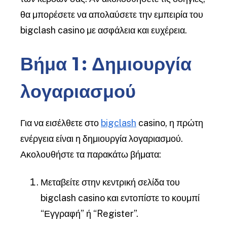
θα μπορέσετε να απολαύσετε την εμπειρία του
bigclash casino με ασφάλεια και ευχέρεια.
Βήμα 1 : Δημιουργία
λογαριασμού
Για να εισέλθετε στο
bigclash
casino, η πρώτη
ενέργεια είναι η δημιουργία λογαριασμού.
Ακολουθήστε τα παρακάτω βήματα:
Μεταβείτε στην κεντρική σελίδα του
bigclash casino και εντοπίστε το κουμπί
“Εγγραφή” ή “Register”.