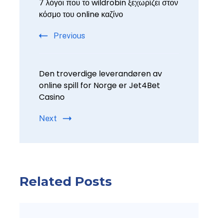
7 λόγοι που το wildrobin ξεχωρίζει στον
κόσμο του online καζίνο
Previous
Den troverdige leverandøren av
online spill for Norge er Jet4Bet
Casino
Next
Related Posts