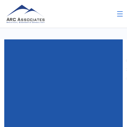
Home
Uncategorized
500 Casino – Pirmieji
Lietuvoje išbando šviežius lošimo automatų leidimus
Uncategorized
500 Casino – Pirmieji
Lietuvoje išbando šviežius
lošimo automatų leidimus
By
Arc Assosiates
April 8, 2026
Write a Comment