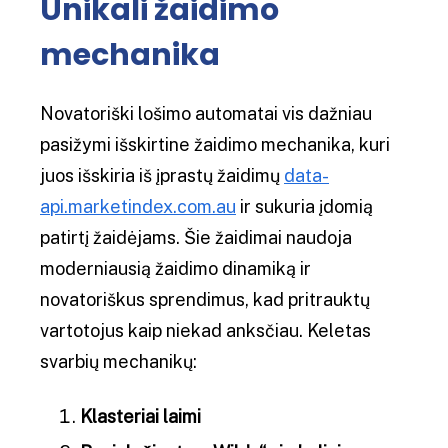
Unikali žaidimo
mechanika
Novatoriški lošimo automatai vis dažniau
pasižymi išskirtine žaidimo mechanika, kuri
juos išskiria iš įprastų žaidimų
data-
api.marketindex.com.au
ir sukuria įdomią
patirtį žaidėjams. Šie žaidimai naudoja
moderniausią žaidimo dinamiką ir
novatoriškus sprendimus, kad pritrauktų
vartotojus kaip niekad anksčiau. Keletas
svarbių mechanikų:
Klasteriai laimi