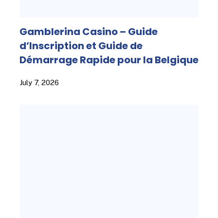
Gamblerina Casino – Guide
d’Inscription et Guide de
Démarrage Rapide pour la Belgique
July 7, 2026