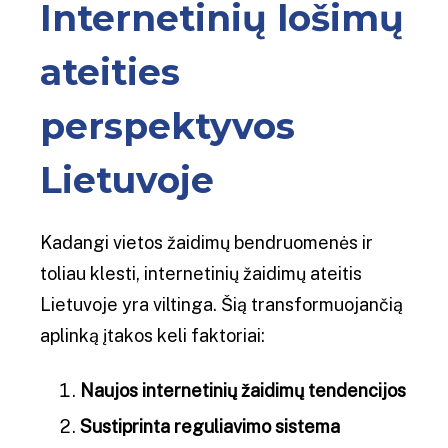
Internetinių lošimų
ateities
perspektyvos
Lietuvoje
Kadangi vietos žaidimų bendruomenės ir
toliau klesti, internetinių žaidimų ateitis
Lietuvoje yra viltinga. Šią transformuojančią
aplinką įtakos keli faktoriai:
Naujos internetinių žaidimų tendencijos
Sustiprinta reguliavimo sistema