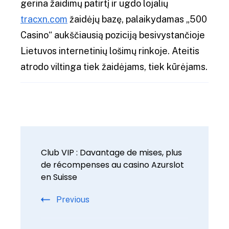
gerina žaidimų patirtį ir ugdo lojalių
tracxn.com
žaidėjų bazę, palaikydamas „500
Casino“ aukščiausią poziciją besivystančioje
Lietuvos internetinių lošimų rinkoje. Ateitis
atrodo viltinga tiek žaidėjams, tiek kūrėjams.
Club VIP : Davantage de mises, plus
de récompenses au casino Azurslot
en Suisse
Previous