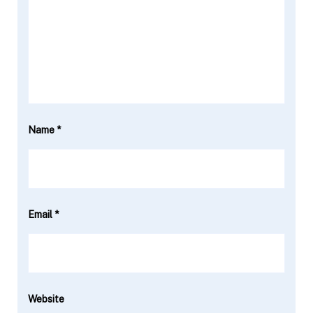
Name
*
Email
*
Website