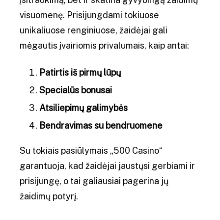
visuomenę. Prisijungdami tokiuose
unikaliuose renginiuose, žaidėjai gali
mėgautis įvairiomis privalumais, kaip antai:
Patirtis iš pirmų lūpų
Specialūs bonusai
Atsiliepimų galimybės
Bendravimas su bendruomene
Su tokiais pasiūlymais „500 Casino“
garantuoja, kad žaidėjai jaustųsi gerbiami ir
prisijungę, o tai galiausiai pagerina jų
žaidimų potyrį.