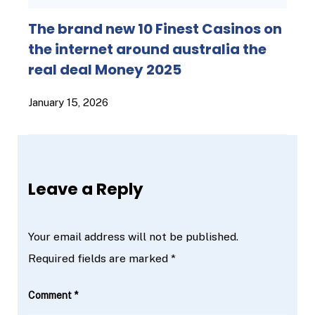
The brand new 10 Finest Casinos on
the internet around australia the
real deal Money 2025
January 15, 2026
Leave a Reply
Your email address will not be published.
Required fields are marked
*
Comment
*