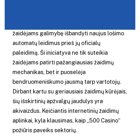
„
https://500-casinos.org/lt-lt/
Casino“
išsikovojo nišą Lietuvoje, pasiūlydama
žaidėjams galimybę išbandyti naujus lošimo
automatų leidimus prieš jų oficialų
paleidimą. Ši iniciatyva ne tik suteikia
žaidėjams patirti pažangiausias žaidimų
mechanikas, bet ir puoselėja
bendruomeniškumo jausmą tarp vartotojų.
Dirbant kartu su geriausiais žaidimų kūrėjais,
šių išskirtinių apžvalgų jaudulys yra
akivaizdus. Keičiantis internetinių žaidimų
aplinkai, kyla klausimas, kaip „500 Casino“
požiūris paveiks sektorių.