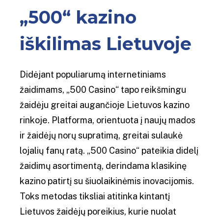
„500“ kazino
iškilimas Lietuvoje
Didėjant populiarumą internetiniams
žaidimams, „500 Casino“ tapo reikšmingu
žaidėju greitai augančioje Lietuvos kazino
rinkoje. Platforma, orientuota į naujų mados
ir žaidėjų norų supratimą, greitai sulaukė
lojalių fanų ratą. „500 Casino“ pateikia didelį
žaidimų asortimentą, derindama klasikinę
kazino patirtį su šiuolaikinėmis inovacijomis.
Toks metodas tiksliai atitinka kintantį
Lietuvos žaidėjų poreikius, kurie nuolat