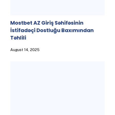
Mostbet AZ Giriş Səhifəsinin
İstifadəçi Dostluğu Baxımından
Təhlili
August 14, 2025