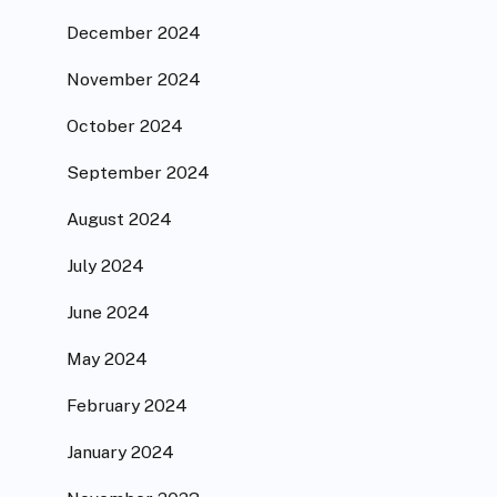
December 2024
November 2024
October 2024
September 2024
August 2024
July 2024
June 2024
May 2024
February 2024
January 2024