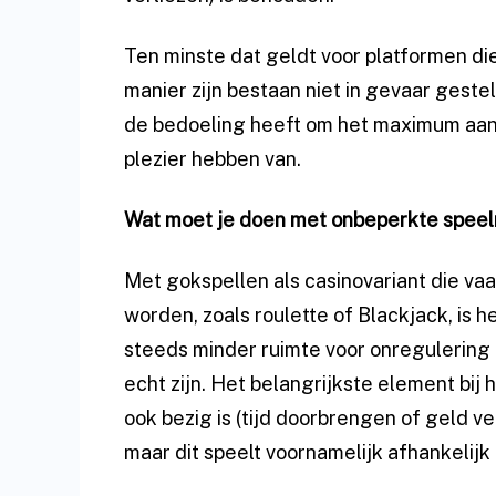
Ten minste dat geldt voor platformen die
manier zijn bestaan niet in gevaar gestel
de bedoeling heeft om het maximum aan 
plezier hebben van.
Wat moet je doen met onbeperkte speel
Met gokspellen als casinovariant die v
worden, zoals roulette of Blackjack, is h
steeds minder ruimte voor onregulering z
echt zijn. Het belangrijkste element bij
ook bezig is (tijd doorbrengen of geld v
maar dit speelt voornamelijk afhankelijk 