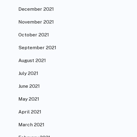
December 2021
November 2021
October 2021
September 2021
August 2021
July 2021
June 2021
May 2021
April 2021
March 2021