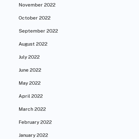
November 2022
October 2022
September 2022
August 2022
July 2022
June 2022
May 2022
April 2022
March 2022
February 2022
January 2022