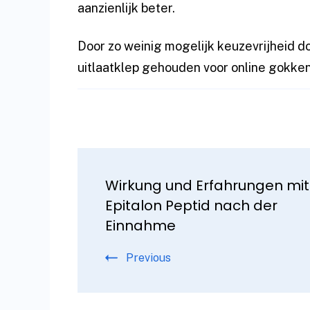
aanzienlijk beter.
Door zo weinig mogelijk keuzevrijheid do
uitlaatklep gehouden voor online gokken
Wirkung und Erfahrungen mit
Epitalon Peptid nach der
Einnahme
Previous