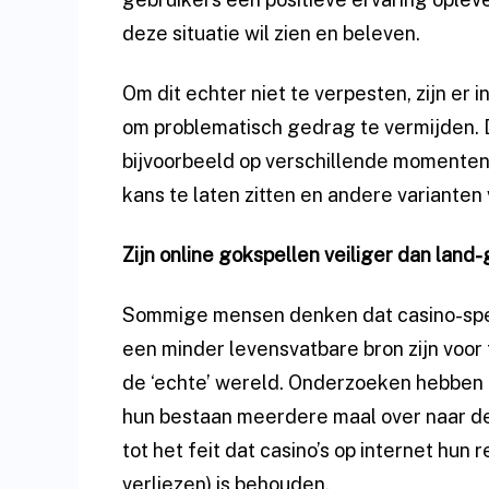
deze situatie wil zien en beleven.
Om dit echter niet te verpesten, zijn e
om problematisch gedrag te vermijden. 
bijvoorbeeld op verschillende momenten
kans te laten zitten en andere varianten 
Zijn online gokspellen veiliger dan lan
Sommige mensen denken dat casino-spel
een minder levensvatbare bron zijn voor 
de ‘echte’ wereld. Onderzoeken hebben 
hun bestaan meerdere maal over naar de
tot het feit dat casino’s op internet hun 
verliezen) is behouden.