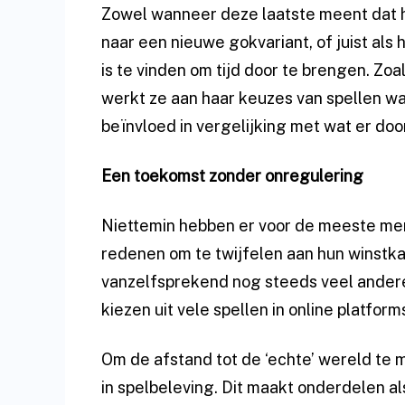
Zowel wanneer deze laatste meent dat h
naar een nieuwe gokvariant, of juist als 
is te vinden om tijd door te brengen. Zoa
werkt ze aan haar keuzes van spellen w
beïnvloed in vergelijking met wat er do
Een toekomst zonder onregulering
Niettemin hebben er voor de meeste mens
redenen om te twijfelen aan hun winstkan
vanzelfsprekend nog steeds veel andere
kiezen uit vele spellen in online platfor
Om de afstand tot de ‘echte’ wereld te 
in spelbeleving. Dit maakt onderdelen al