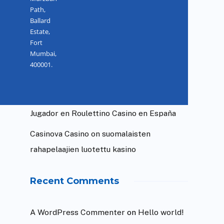
Path,
Mafia Casino Accueille les Joueurs
Ballard
hexagonaux avec une Promotion d’accueil
Estate,
Améliorée
Fort
Mumbai,
Ophidselsen hos Live Casino på Rainbet
400001.
Casino hos Danmark
Todo Juego, Cualquier Victoria, Todo
Jugador en Roulettino Casino en España
Casinova Casino on suomalaisten
rahapelaajien luotettu kasino
Recent Comments
A WordPress Commenter
on
Hello world!