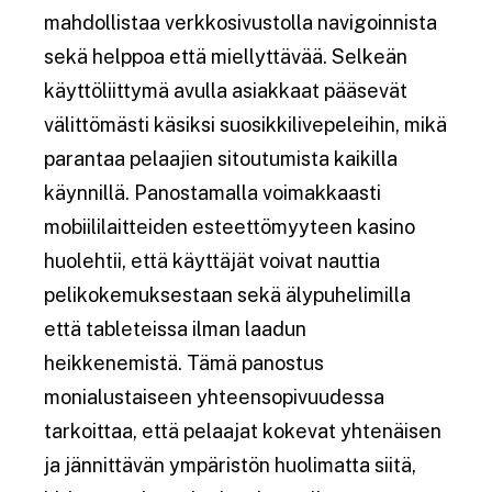
mahdollistaa verkkosivustolla navigoinnista
sekä helppoa että miellyttävää. Selkeän
käyttöliittymä avulla asiakkaat pääsevät
välittömästi käsiksi suosikkilivepeleihin, mikä
parantaa pelaajien sitoutumista kaikilla
käynnillä. Panostamalla voimakkaasti
mobiililaitteiden esteettömyyteen kasino
huolehtii, että käyttäjät voivat nauttia
pelikokemuksestaan sekä älypuhelimilla
että tableteissa ilman laadun
heikkenemistä. Tämä panostus
monialustaiseen yhteensopivuudessa
tarkoittaa, että pelaajat kokevat yhtenäisen
ja jännittävän ympäristön huolimatta siitä,