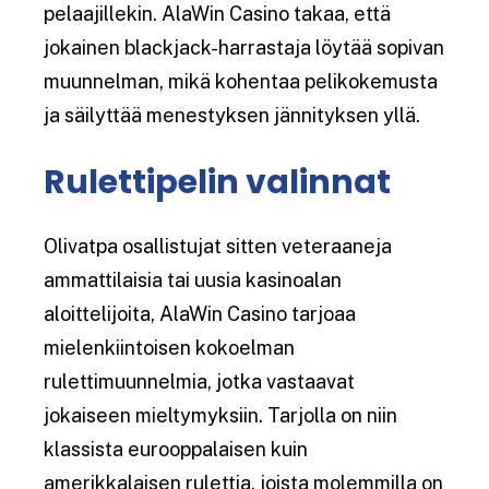
pelaajillekin. AlaWin Casino takaa, että
jokainen blackjack-harrastaja löytää sopivan
muunnelman, mikä kohentaa pelikokemusta
ja säilyttää menestyksen jännityksen yllä.
Rulettipelin valinnat
Olivatpa osallistujat sitten veteraaneja
ammattilaisia tai uusia kasinoalan
aloittelijoita, AlaWin Casino tarjoaa
mielenkiintoisen kokoelman
rulettimuunnelmia, jotka vastaavat
jokaiseen mieltymyksiin. Tarjolla on niin
klassista eurooppalaisen kuin
amerikkalaisen rulettia, joista molemmilla on