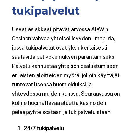
tukipalvelut
Useat asiakkaat pitävät arvossa AlaWin
Casinon vahvaa yhteisöllisyyden ilmapiiriä,
jossa tukipalvelut ovat yksinkertaisesti
saatavilla pelikokemuksen parantamiseksi.
Palvelu kannustaa yhteisön osallistumiseen
erilaisten aloitteiden myötä, jolloin käyttäjät
tuntevat itsensä huomioiduiksi ja
yhteydessä muiden kanssa. Seuraavassa on
kolme huomattavaa aluetta kasinoiden
pelaajayhteisöstään ja tukipalveluistaan:
24/7 tukipalvelu