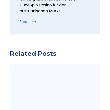
DudeSpin Casino für den
austrianischen Markt
Next
Related Posts