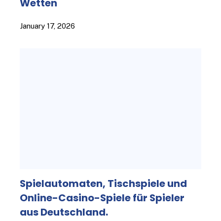
Wetten
January 17, 2026
Spielautomaten, Tischspiele und
Online-Casino-Spiele für Spieler
aus Deutschland.