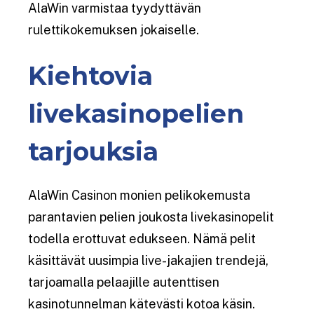
AlaWin varmistaa tyydyttävän
rulettikokemuksen jokaiselle.
Kiehtovia
livekasinopelien
tarjouksia
AlaWin Casinon monien pelikokemusta
parantavien pelien joukosta livekasinopelit
todella erottuvat edukseen. Nämä pelit
käsittävät uusimpia live-jakajien trendejä,
tarjoamalla pelaajille autenttisen
kasinotunnelman kätevästi kotoa käsin.