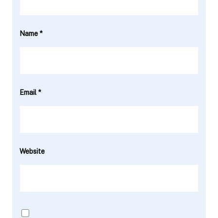
Name
*
Email
*
Website