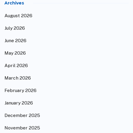
Archives
August 2026
July 2026
June 2026
May 2026
April 2026
March 2026
February 2026
January 2026
December 2025
November 2025