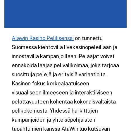
Alawin Kasino Pelilisenssi
on tunnettu
Suomessa kiehtovilla livekasinopeleillään ja
innostavilla kampanjoillaan. Pelaajat voivat
ennakoida laajaa pelivalikoimaa, joka tarjoaa
suosittuja pelejä ja erityisiä variaatioita.
Kasinon fokus korkealaatuiseen
visuaaliseen ilmeeseen ja interaktiiviseen
pelattavuuteen kohentaa kokonaisvaltaista
pelikokemusta. Yhdessä harkittujen
kampanjoiden ja yhteisöpohjaisten
tapahtumien kanssa AlaWin luo kutsuvan