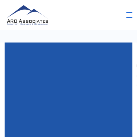
Home
Uncategorized
AlaWin Casinon
livekasinopelit ja tarjoukset Suomessa
Uncategorized
AlaWin Casinon
livekasinopelit ja tarjoukset
Suomessa
By
Arc Assosiates
April 8, 2026
Write a Comment