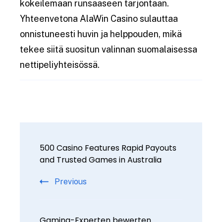
kokeilemaan runsaaseen tarjontaan.
Yhteenvetona AlaWin Casino sulauttaa
onnistuneesti huvin ja helppouden, mikä
tekee siitä suositun valinnan suomalaisessa
nettipeliyhteisössä.
500 Casino Features Rapid Payouts
and Trusted Games in Australia
Previous
Gaming-Experten bewerten