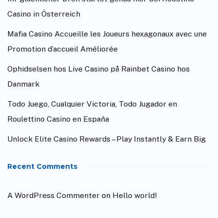
Casino in Österreich
Mafia Casino Accueille les Joueurs hexagonaux avec une
Promotion d’accueil Améliorée
Ophidselsen hos Live Casino på Rainbet Casino hos
Danmark
Todo Juego, Cualquier Victoria, Todo Jugador en
Roulettino Casino en España
Unlock Elite Casino Rewards – Play Instantly & Earn Big
Recent Comments
A WordPress Commenter
on
Hello world!