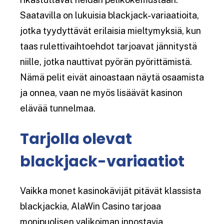
Saatavilla on lukuisia blackjack-variaatioita,
jotka tyydyttävät erilaisia mieltymyksiä, kun
taas rulettivaihtoehdot tarjoavat jännitystä
niille, jotka nauttivat pyörän pyörittämistä.
Nämä pelit eivät ainoastaan näytä osaamista
ja onnea, vaan ne myös lisäävät kasinon
elävää tunnelmaa.
Tarjolla olevat
blackjack-variaatiot
Vaikka monet kasinokävijät pitävät klassista
blackjackia, AlaWin Casino tarjoaa
monipuolisen valikoiman innostavia