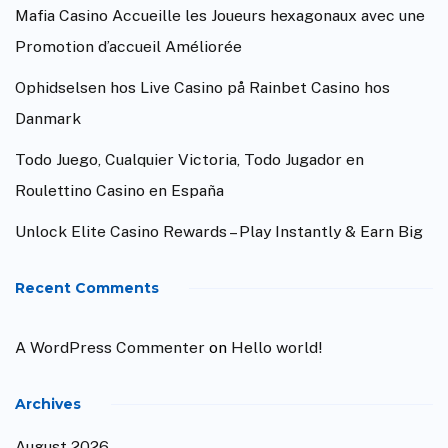
Mafia Casino Accueille les Joueurs hexagonaux avec une
Promotion d’accueil Améliorée
Ophidselsen hos Live Casino på Rainbet Casino hos
Danmark
Todo Juego, Cualquier Victoria, Todo Jugador en
Roulettino Casino en España
Unlock Elite Casino Rewards – Play Instantly & Earn Big
Recent Comments
A WordPress Commenter
on
Hello world!
Archives
August 2026