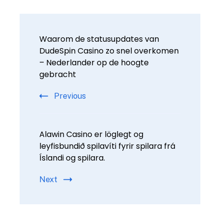
Waarom de statusupdates van
DudeSpin Casino zo snel overkomen
– Nederlander op de hoogte
gebracht
Previous
Alawin Casino er löglegt og
leyfisbundið spilavíti fyrir spilara frá
Íslandi og spilara.
Next