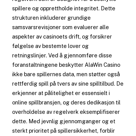
spillere og opprettholde integritet. Dette
strukturen inkluderer grundige
samsvarsrevisjoner som evaluerer alle
aspekter av casinoets drift, og forsikrer
følgelse av bestemte lover og
retningslinjer. Ved å gjennomføre disse
foranstaltningene beskytter AlaWin Casino
ikke bare spillernes data, men støtter også
rettferdig spill på tvers av sine spilltilbud. De
erkjenner at pålitelighet er essensielt i
online spillbransjen, og deres dedikasjon til
overholdelse av regelverk eksemplifiserer
dette. Med jevnlig gjennomganger og et
sterkt prioritet på spillersikkerhet, forblir