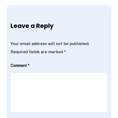
Leave a Reply
Your email address will not be published.
Required fields are marked
*
Comment
*