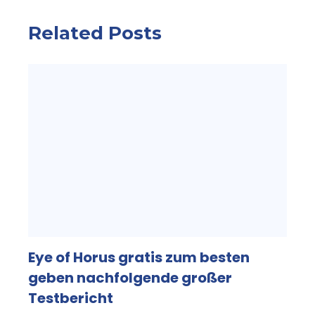
Related Posts
Eye of Horus gratis zum besten
geben nachfolgende großer
Testbericht