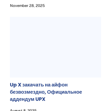
November 28, 2025
Up X закачать на айфон
безвозмездно, Официальное
аддендум UPX
August 8, 2025