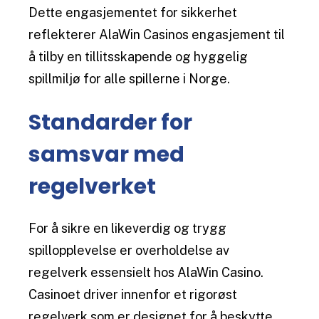
Dette engasjementet for sikkerhet
reflekterer AlaWin Casinos engasjement til
å tilby en tillitsskapende og hyggelig
spillmiljø for alle spillerne i Norge.
Standarder for
samsvar med
regelverket
For å sikre en likeverdig og trygg
spillopplevelse er overholdelse av
regelverk essensielt hos AlaWin Casino.
Casinoet driver innenfor et rigorøst
regelverk som er designet for å beskytte