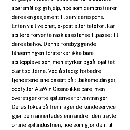
spørsmål og gi hjelp, noe som demonstrerer
deres engasjement til servicerespons.
Enten via live chat, e-post eller telefon, kan
spillere forvente rask assistanse tilpasset til
deres behov. Denne forebyggende
tilnærmingen forsterker ikke bare
spillopplevelsen, men styrker også lojalitet
blant spillerne. Ved å stadig forbedre
tjenestene sine basert på tilbakemeldinger,
oppfyller AlaWin Casino ikke bare, men
overstiger ofte spillernes forventninger.
Deres fokus på fremragende kundeservice
gjør dem annerledes enn andre i den travle
online spillindustrien, noe som gjør dem til