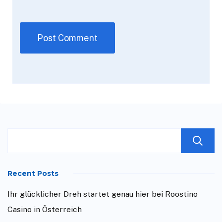
Recent Posts
Ihr glücklicher Dreh startet genau hier bei Roostino
Casino in Österreich