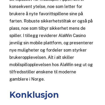
konsekvent ytelse, noe som letter for
brukere å nyte favorittspillene sine på
farten. Robuste sikkerhetstiltak er også på
plass, noe som tilbyr sikkerhet mens de
spiller. I tillegg reviderer AlaWin Casino
jevnlig sin mobile plattform, og presenterer
nye muligheter og fordeler som styrker
brukeropplevelsen. Alt i alt skiller
mobilspillopplevelsen hos AlaWin seg ut og
tilfredsstiller ønskene til moderne
gamblere i Norge.
Konklusjon