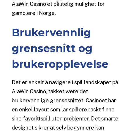
AlaWin Casino et pålitelig mulighet for
gamblere i Norge.
Brukervennlig
grensesnitt og
brukeropplevelse
Det er enkelt å navigere i spilllandskapet på
AlaWin Casino, takket være det
brukervennlige grensesnittet. Casinoet har
en enkel layout som lar spillere raskt finne
sine favorittspill uten problemer. Det smarte
designet sikrer at selv begynnere kan