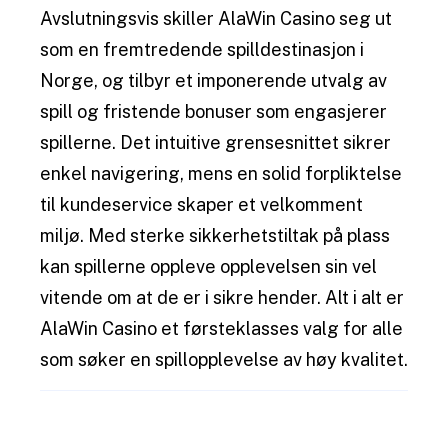
Avslutningsvis skiller AlaWin Casino seg ut
som en fremtredende spilldestinasjon i
Norge, og tilbyr et imponerende utvalg av
spill og fristende bonuser som engasjerer
spillerne. Det intuitive grensesnittet sikrer
enkel navigering, mens en solid forpliktelse
til kundeservice skaper et velkomment
miljø. Med sterke sikkerhetstiltak på plass
kan spillerne oppleve opplevelsen sin vel
vitende om at de er i sikre hender. Alt i alt er
AlaWin Casino et førsteklasses valg for alle
som søker en spillopplevelse av høy kvalitet.