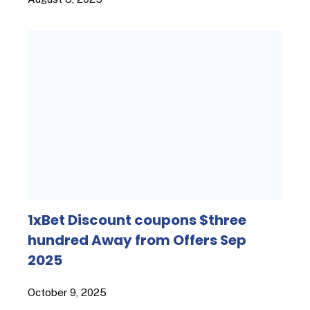
1xBet Discount coupons $three
hundred Away from Offers Sep
2025
October 9, 2025