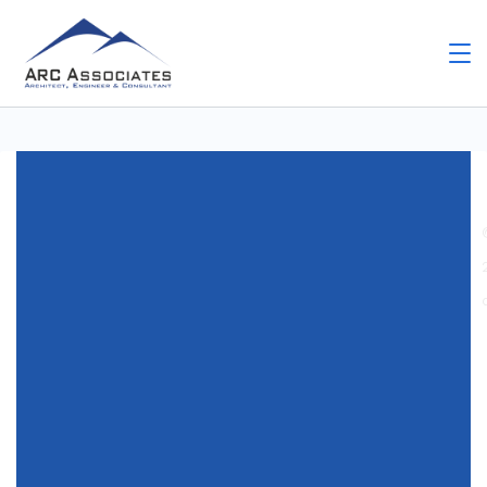
Home
Uncategorized
AlaWin Casino leverer
høykvalitets gamingopplevelser i Norge
Uncategorized
AlaWin Casino leverer
høykvalitets
gamingopplevelser i Norge
By
Arc Assosiates
April 8, 2026
Write a Comment