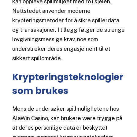
kan oppleve spillmiljøet med ro i sjelen.
Nettstedet anvender moderne
krypteringsmetoder for å sikre spillerdata
og transaksjoner. I tillegg følger de strenge
lovgivningsmessige krav, noe som
understreker deres engasjement til et
sikkert spillområde.
Krypteringsteknologier
som brukes
Mens de undersøker spillmulighetene hos
AlaWin Casino, kan brukere være trygge på
at deres personlige data er beskyttet