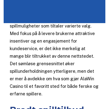
AlaWin Casino utmerker seg i Norges
spillmarked, og leverer en stor portefølje av
spillmuligheter som tiltaler varierte valg.
Med fokus på å levere brukerne attraktive
insentiver og en engasjement for
kundeservice, er det ikke merkelig at
mange blir tiltrukket av denne nettstedet.
Det sømløse grensesnittet øker
spillunderholdningen ytterligere, men det
er mer å avdekke om hva som gjør AlaWin
Casino til et favoritt sted for både ferske og
erfarne spillere.