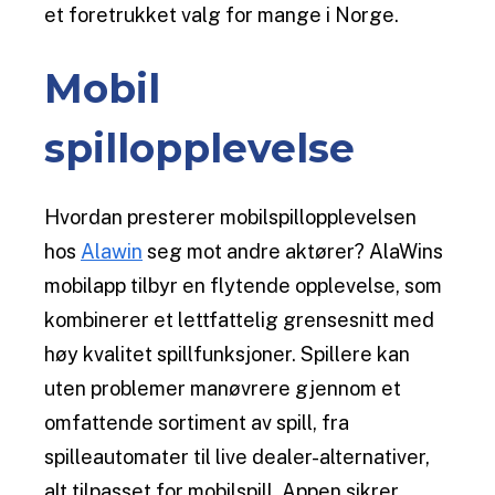
et foretrukket valg for mange i Norge.
Mobil
spillopplevelse
Hvordan presterer mobilspillopplevelsen
hos
Alawin
seg mot andre aktører? AlaWins
mobilapp tilbyr en flytende opplevelse, som
kombinerer et lettfattelig grensesnitt med
høy kvalitet spillfunksjoner. Spillere kan
uten problemer manøvrere gjennom et
omfattende sortiment av spill, fra
spilleautomater til live dealer-alternativer,
alt tilpasset for mobilspill. Appen sikrer