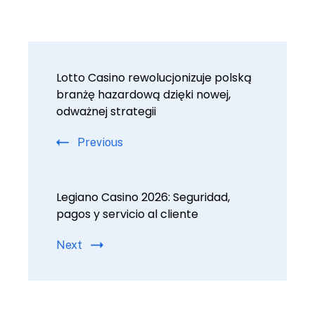
Lotto Casino rewolucjonizuje polską
branżę hazardową dzięki nowej,
odważnej strategii
Previous
Legiano Casino 2026: Seguridad,
pagos y servicio al cliente
Next