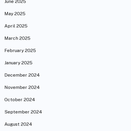
June 2025
May 2025
April 2025
March 2025
February 2025
January 2025
December 2024
November 2024
October 2024
September 2024
August 2024