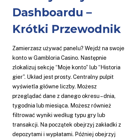
Dashboardu –
Krótki Przewodnik
Zamierzasz używać panelu? Wejdź na swoje
konto w Gambloria Casino. Następnie
zlokalizuj sekcję “Moje konto” lub “Historia
gier”. Układ jest prosty. Centralny pulpit
wyświetla główne liczby. Możesz
przeglądać dane z danego okresu – dnia,
tygodnia lub miesiąca. Możesz również
filtrować wyniki według typu gry lub
transakcji. Na początek obejrzyj zakładki z
depozytami i wypłatami. Później obejrzyj