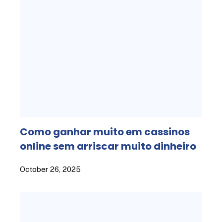
Como ganhar muito em cassinos
online sem arriscar muito dinheiro
October 26, 2025