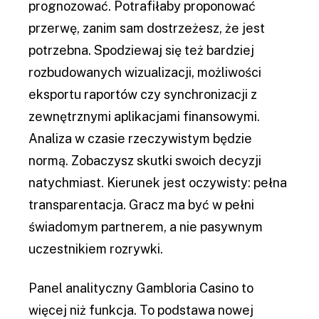
prognozować. Potrafiłaby proponować
przerwę, zanim sam dostrzeżesz, że jest
potrzebna. Spodziewaj się też bardziej
rozbudowanych wizualizacji, możliwości
eksportu raportów czy synchronizacji z
zewnętrznymi aplikacjami finansowymi.
Analiza w czasie rzeczywistym będzie
normą. Zobaczysz skutki swoich decyzji
natychmiast. Kierunek jest oczywisty: pełna
transparentacja. Gracz ma być w pełni
świadomym partnerem, a nie pasywnym
uczestnikiem rozrywki.
Panel analityczny Gambloria Casino to
więcej niż funkcja. To podstawa nowej