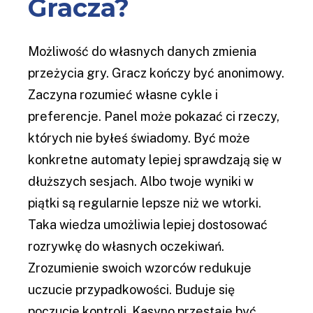
Gracza?
Możliwość do własnych danych zmienia
przeżycia gry. Gracz kończy być anonimowy.
Zaczyna rozumieć własne cykle i
preferencje. Panel może pokazać ci rzeczy,
których nie byłeś świadomy. Być może
konkretne automaty lepiej sprawdzają się w
dłuższych sesjach. Albo twoje wyniki w
piątki są regularnie lepsze niż we wtorki.
Taka wiedza umożliwia lepiej dostosować
rozrywkę do własnych oczekiwań.
Zrozumienie swoich wzorców redukuje
uczucie przypadkowości. Buduje się
poczucie kontroli. Kasyno przestaje być