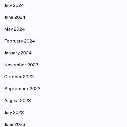
July 2024
June 2024
May 2024
February 2024
January 2024
November 2023
October 2023
September 2023
August 2023
July 2023
June 2023