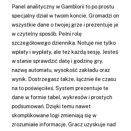
Panel analityczny w Gamblorii to po prostu
specjalny dział w twoim koncie. Gromadzi on
wszystkie dane o twojej grze i prezentuje je
w czytelny sposób. Pełni rolę
szczegółowego dziennika. Notuje nie tylko
wpłaty i wypłaty, ale też każdą sesję. Jesteś
w stanie sprawdzić datę i godzinę gry,
nazwę automatu, wysokość zakładu oraz
wynik. Dostrzegasz także, łącznie ile czasu
na to poświęciłeś. System prezentuje te
dane w formie tabel, wykresów i prostych
podsumowań. Dzięki temu nawet
skomplikowane logi zmieniają się w
zrozumiałe informacje. Gracz uzyskuje nad