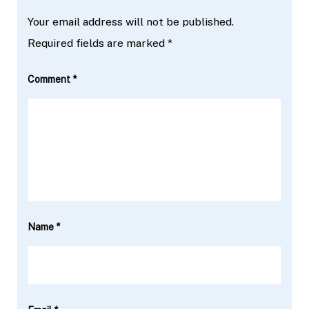
Your email address will not be published.
Required fields are marked
*
Comment
*
Name
*