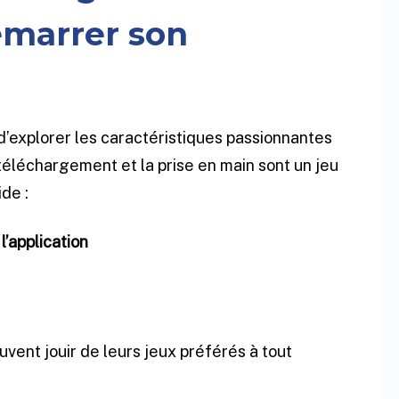
démarrer son
 d’explorer les caractéristiques passionnantes
 téléchargement et la prise en main sont un jeu
ide :
l’application
uvent jouir de leurs jeux préférés à tout