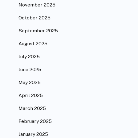
November 2025
October 2025
September 2025
August 2025
July 2025
June 2025
May 2025
April 2025
March 2025
February 2025
January 2025