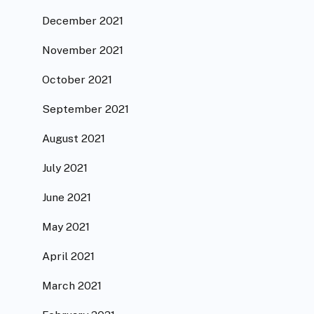
December 2021
November 2021
October 2021
September 2021
August 2021
July 2021
June 2021
May 2021
April 2021
March 2021