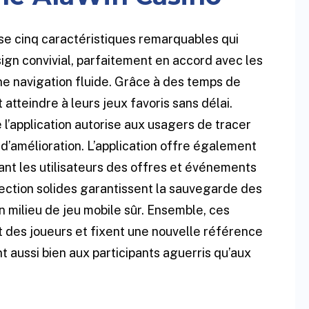
ose cinq caractéristiques remarquables qui
sign convivial, parfaitement en accord avec les
ne navigation fluide. Grâce à des temps de
atteindre à leurs jeux favoris sans délai.
l’application autorise aux usagers de tracer
 d’amélioration. L’application offre également
iant les utilisateurs des offres et événements
tection solides garantissent la sauvegarde des
n milieu de jeu mobile sûr. Ensemble, ces
 des joueurs et fixent une nouvelle référence
t aussi bien aux participants aguerris qu’aux