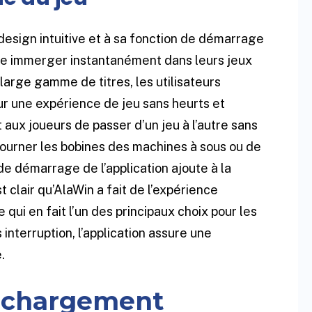
 design intuitive et à sa fonction de démarrage
 se immerger instantanément dans leurs jeux
arge gamme de titres, les utilisateurs
r une expérience de jeu sans heurts et
 aux joueurs de passer d’un jeu à l’autre sans
 tourner les bobines des machines à sous ou de
 de démarrage de l’application ajoute à la
st clair qu’AlaWin a fait de l’expérience
 qui en fait l’un des principaux choix pour les
interruption, l’application assure une
.
léchargement