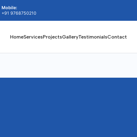
Mobile:
+91 9768750210
Home
Services
Projects
Gallery
Testimonials
Contact
n Casino : jouez partout en Belgique
e AlaWin Casino :