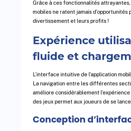
Grâce à ces fonctionnalités attrayantes,
mobiles ne ratent jamais d’opportunités
divertissement et leurs profits !
Expérience utilisa
fluide et charge
L’interface intuitive de l’application mo
La navigation entre les différentes sectio
améliore considérablement l’expérience u
des jeux permet aux joueurs de se lance
Conception d’interf