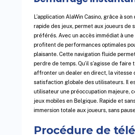
L’application AlaWin Casino, grâce à son
rapide des jeux, permet aux joueurs de
préférés. Avec un accès immédiat à une l
profitent de performances optimales pou
plaisante. Cette navigation fluide permet
perdre de temps. Qu’il s’agisse de faire
affronter un dealer en direct, la vitesse
satisfaction globale des utilisateurs. Il e
utilisateur une préoccupation majeure, ce
jeux mobiles en Belgique. Rapide et sans 
immersion totale aux joueurs, sans pause
Procédure de té