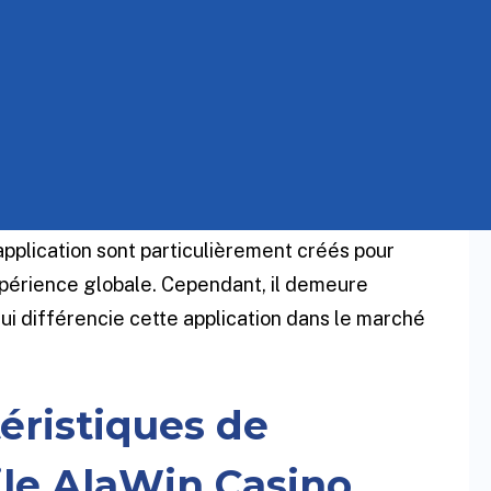
Belgique
nt
m/fr-be/
offre une interface pratique aux
on design intuitive et à ses performances
nt découvrir une large sélection de jeux. Les
application sont particulièrement créés pour
expérience globale. Cependant, il demeure
i différencie cette application dans le marché
téristiques de
ile AlaWin Casino