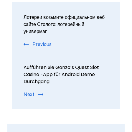
Лотереи возьмите официальном веб
сайте Столото: лотерейный
универмаг
Previous
Aufführen Sie Gonzo’s Quest Slot
Casino -App für Android Demo
Durchgang
Next