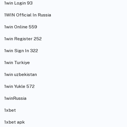
1win Login 93
1WIN Official In Russia
1win Online 559
1win Register 252
1win Sign In 322
1win Turkiye
1win uzbekistan
1win Yukle 572
1winRussia
1xbet
1xbet apk