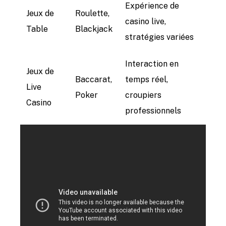
Expérience de
Jeux de
Roulette,
casino live,
Table
Blackjack
stratégies variées
Interaction en
Jeux de
Baccarat,
temps réel,
Live
Poker
croupiers
Casino
professionnels