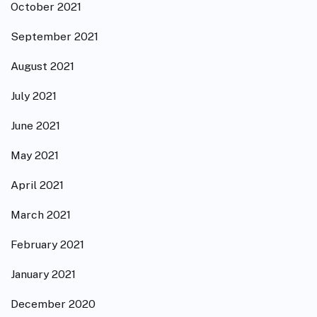
October 2021
September 2021
August 2021
July 2021
June 2021
May 2021
April 2021
March 2021
February 2021
January 2021
December 2020