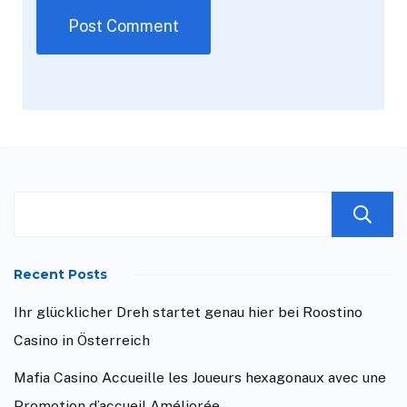
Recent Posts
Ihr glücklicher Dreh startet genau hier bei Roostino
Casino in Österreich
Mafia Casino Accueille les Joueurs hexagonaux avec une
Promotion d’accueil Améliorée