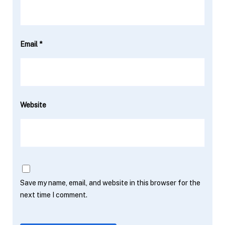
Email
*
Website
Save my name, email, and website in this browser for the
next time I comment.