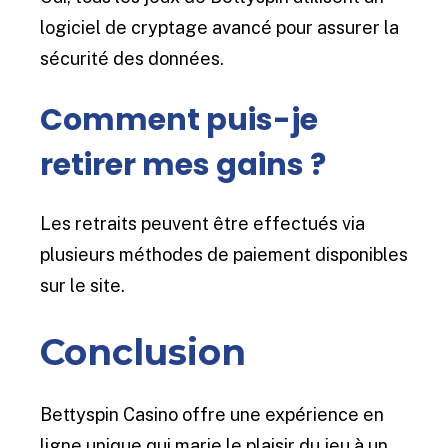
logiciel de cryptage avancé pour assurer la
sécurité des données.
Comment puis-je
retirer mes gains ?
Les retraits peuvent être effectués via
plusieurs méthodes de paiement disponibles
sur le site.
Conclusion
Bettyspin Casino offre une expérience en
ligne unique qui marie le plaisir du jeu à un