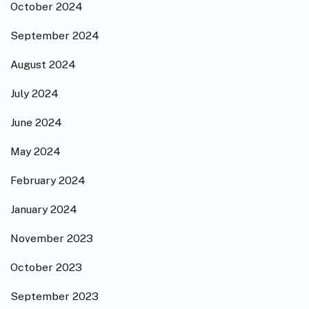
October 2024
September 2024
August 2024
July 2024
June 2024
May 2024
February 2024
January 2024
November 2023
October 2023
September 2023