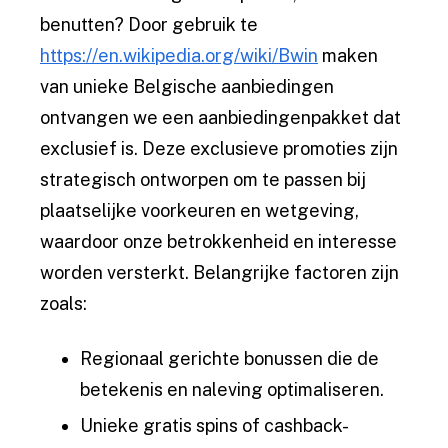
benutten? Door gebruik te
https://en.wikipedia.org/wiki/Bwin
maken
van unieke Belgische aanbiedingen
ontvangen we een aanbiedingenpakket dat
exclusief is. Deze exclusieve promoties zijn
strategisch ontworpen om te passen bij
plaatselijke voorkeuren en wetgeving,
waardoor onze betrokkenheid en interesse
worden versterkt. Belangrijke factoren zijn
zoals:
Regionaal gerichte bonussen die de
betekenis en naleving optimaliseren.
Unieke gratis spins of cashback-