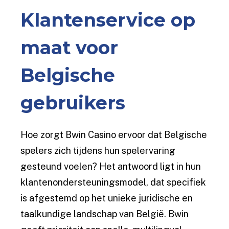
Klantenservice op
maat voor
Belgische
gebruikers
Hoe zorgt Bwin Casino ervoor dat Belgische
spelers zich tijdens hun spelervaring
gesteund voelen? Het antwoord ligt in hun
klantenondersteuningsmodel, dat specifiek
is afgestemd op het unieke juridische en
taalkundige landschap van België. Bwin