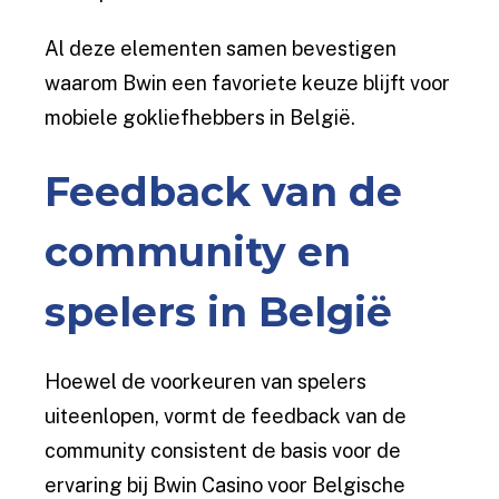
Al deze elementen samen bevestigen
waarom Bwin een favoriete keuze blijft voor
mobiele gokliefhebbers in België.
Feedback van de
community en
spelers in België
Hoewel de voorkeuren van spelers
uiteenlopen, vormt de feedback van de
community consistent de basis voor de
ervaring bij Bwin Casino voor Belgische