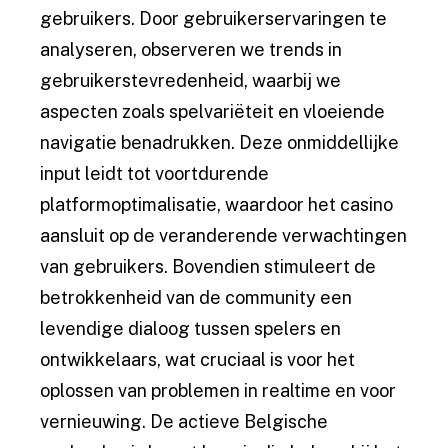
gebruikers. Door gebruikerservaringen te
analyseren, observeren we trends in
gebruikerstevredenheid, waarbij we
aspecten zoals spelvariëteit en vloeiende
navigatie benadrukken. Deze onmiddellijke
input leidt tot voortdurende
platformoptimalisatie, waardoor het casino
aansluit op de veranderende verwachtingen
van gebruikers. Bovendien stimuleert de
betrokkenheid van de community een
levendige dialoog tussen spelers en
ontwikkelaars, wat cruciaal is voor het
oplossen van problemen in realtime en voor
vernieuwing. De actieve Belgische