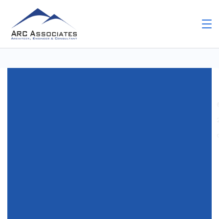
Home
Uncategorized
Zijn Belgische spelers dol op
Bwin Casino? Ontdek waarom spelers steeds weer
terugkomen.
Uncategorized
Zijn Belgische spelers dol
op Bwin Casino? Ontdek
waarom spelers steeds
weer terugkomen.