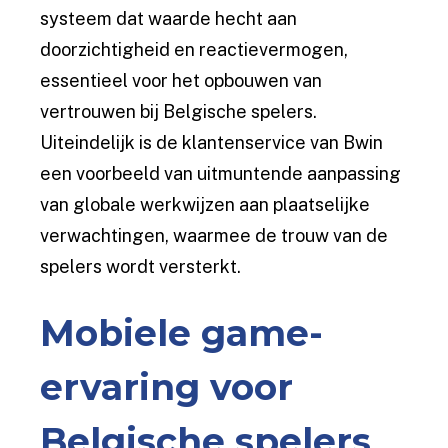
systeem dat waarde hecht aan
doorzichtigheid en reactievermogen,
essentieel voor het opbouwen van
vertrouwen bij Belgische spelers.
Uiteindelijk is de klantenservice van Bwin
een voorbeeld van uitmuntende aanpassing
van globale werkwijzen aan plaatselijke
verwachtingen, waarmee de trouw van de
spelers wordt versterkt.
Mobiele game-
ervaring voor
Belgische spelers