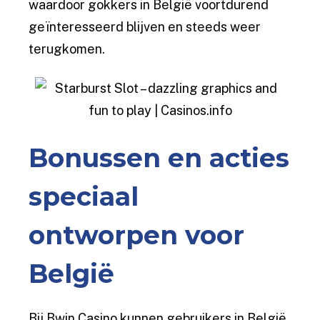
waardoor gokkers in België voortdurend
geïnteresseerd blijven en steeds weer
terugkomen.
Bonussen en acties
speciaal
ontworpen voor
België
Bij Bwin Casino kunnen gebruikers in België