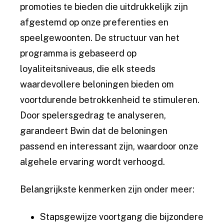
promoties te bieden die uitdrukkelijk zijn
afgestemd op onze preferenties en
speelgewoonten. De structuur van het
programma is gebaseerd op
loyaliteitsniveaus, die elk steeds
waardevollere beloningen bieden om
voortdurende betrokkenheid te stimuleren.
Door spelersgedrag te analyseren,
garandeert Bwin dat de beloningen
passend en interessant zijn, waardoor onze
algehele ervaring wordt verhoogd.
Belangrijkste kenmerken zijn onder meer:
Stapsgewijze voortgang die bijzondere