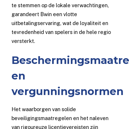
te stemmen op de lokale verwachtingen,
garandeert Bwin een vlotte
uitbetalingservaring, wat de loyaliteit en
tevredenheid van spelers in de hele regio
versterkt.
Beschermingsmaatre
en
vergunningsnormen
Het waarborgen van solide
beveiligingsmaatregelen en het naleven
van rigoureuze licentievereisten zijn