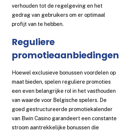
verhouden tot de regelgeving en het
gedrag van gebruikers om er optimaal
profijt van te hebben.
Reguliere
promotieaanbiedingen
Hoewel exclusieve bonussen voordelen op
maat bieden, spelen reguliere promoties
een even belangrijke rol in het vasthouden
van waarde voor Belgische spelers. De
goed gestructureerde promotiekalender
van Bwin Casino garandeert een constante
stroom aantrekkelijke bonussen die