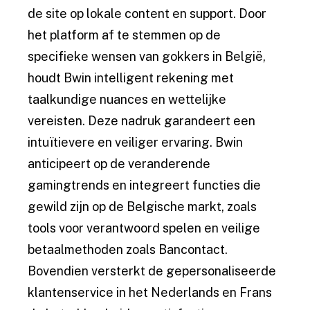
de site op lokale content en support. Door
het platform af te stemmen op de
specifieke wensen van gokkers in België,
houdt Bwin intelligent rekening met
taalkundige nuances en wettelijke
vereisten. Deze nadruk garandeert een
intuïtievere en veiliger ervaring. Bwin
anticipeert op de veranderende
gamingtrends en integreert functies die
gewild zijn op de Belgische markt, zoals
tools voor verantwoord spelen en veilige
betaalmethoden zoals Bancontact.
Bovendien versterkt de gepersonaliseerde
klantenservice in het Nederlands en Frans