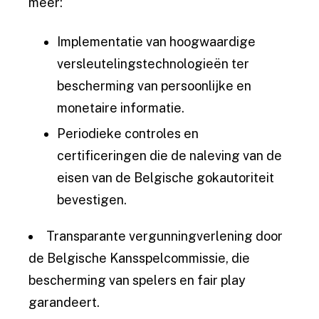
meer:
Implementatie van hoogwaardige
versleutelingstechnologieën ter
bescherming van persoonlijke en
monetaire informatie.
Periodieke controles en
certificeringen die de naleving van de
eisen van de Belgische gokautoriteit
bevestigen.
Transparante vergunningverlening door
de Belgische Kansspelcommissie, die
bescherming van spelers en fair play
garandeert.