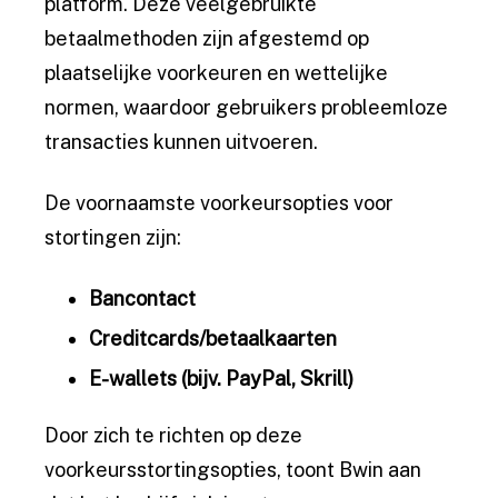
platform. Deze veelgebruikte
betaalmethoden zijn afgestemd op
plaatselijke voorkeuren en wettelijke
normen, waardoor gebruikers probleemloze
transacties kunnen uitvoeren.
De voornaamste voorkeursopties voor
stortingen zijn:
Bancontact
Creditcards/betaalkaarten
E-wallets (bijv. PayPal, Skrill)
Door zich te richten op deze
voorkeursstortingsopties, toont Bwin aan