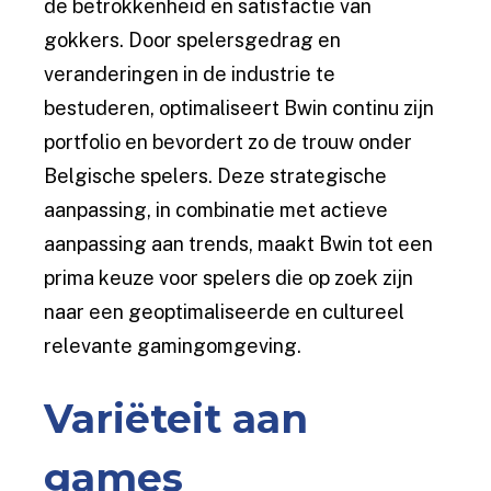
de betrokkenheid en satisfactie van
gokkers. Door spelersgedrag en
veranderingen in de industrie te
bestuderen, optimaliseert Bwin continu zijn
portfolio en bevordert zo de trouw onder
Belgische spelers. Deze strategische
aanpassing, in combinatie met actieve
aanpassing aan trends, maakt Bwin tot een
prima keuze voor spelers die op zoek zijn
naar een geoptimaliseerde en cultureel
relevante gamingomgeving.
Variëteit aan
games