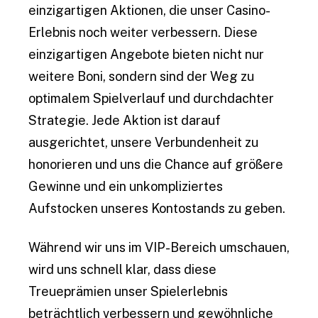
einzigartigen Aktionen, die unser Casino-
Erlebnis noch weiter verbessern. Diese
einzigartigen Angebote bieten nicht nur
weitere Boni, sondern sind der Weg zu
optimalem Spielverlauf und durchdachter
Strategie. Jede Aktion ist darauf
ausgerichtet, unsere Verbundenheit zu
honorieren und uns die Chance auf größere
Gewinne und ein unkompliziertes
Aufstocken unseres Kontostands zu geben.
Während wir uns im VIP-Bereich umschauen,
wird uns schnell klar, dass diese
Treueprämien unser Spielerlebnis
beträchtlich verbessern und gewöhnliche