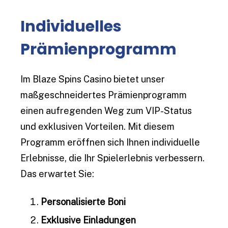
Individuelles
Prämienprogramm
Im Blaze Spins Casino bietet unser
maßgeschneidertes Prämienprogramm
einen aufregenden Weg zum VIP-Status
und exklusiven Vorteilen. Mit diesem
Programm eröffnen sich Ihnen individuelle
Erlebnisse, die Ihr Spielerlebnis verbessern.
Das erwartet Sie:
Personalisierte Boni
Exklusive Einladungen