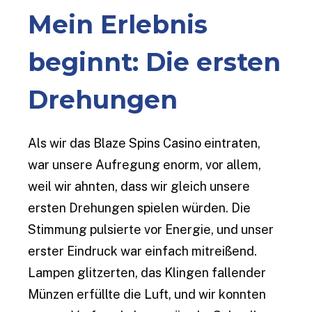
Mein Erlebnis
beginnt: Die ersten
Drehungen
Als wir das Blaze Spins Casino eintraten,
war unsere Aufregung enorm, vor allem,
weil wir ahnten, dass wir gleich unsere
ersten Drehungen spielen würden. Die
Stimmung pulsierte vor Energie, und unser
erster Eindruck war einfach mitreißend.
Lampen glitzerten, das Klingen fallender
Münzen erfüllte die Luft, und wir konnten