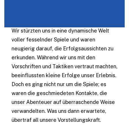
Unsere Reise im Blaze Spins Casino in
Belgien begann mit Neugier und Vorfreude.
Wir stürzten uns in eine dynamische Welt
voller fesselnder Spiele und waren
neugierig darauf, die Erfolgsaussichten zu
erkunden. Während wir uns mit den
Vorschriften und Taktiken vertraut machten,
beeinflussten kleine Erfolge unser Erlebnis.
Doch es ging nicht nur um die Spiele; es
waren die geschmiedeten Kontakte, die
unser Abenteuer auf überraschende Weise
verwandelten. Was uns dann erwartete,
übertraf all unsere Vorstellungskraft.