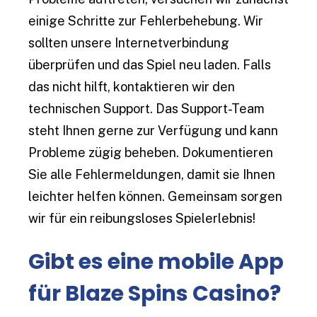
einige Schritte zur Fehlerbehebung. Wir
sollten unsere Internetverbindung
überprüfen und das Spiel neu laden. Falls
das nicht hilft, kontaktieren wir den
technischen Support. Das Support-Team
steht Ihnen gerne zur Verfügung und kann
Probleme zügig beheben. Dokumentieren
Sie alle Fehlermeldungen, damit sie Ihnen
leichter helfen können. Gemeinsam sorgen
wir für ein reibungsloses Spielerlebnis!
Gibt es eine mobile App
für Blaze Spins Casino?