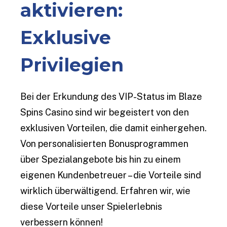
aktivieren:
Exklusive
Privilegien
Bei der Erkundung des VIP-Status im Blaze
Spins Casino sind wir begeistert von den
exklusiven Vorteilen, die damit einhergehen.
Von personalisierten Bonusprogrammen
über Spezialangebote bis hin zu einem
eigenen Kundenbetreuer – die Vorteile sind
wirklich überwältigend. Erfahren wir, wie
diese Vorteile unser Spielerlebnis
verbessern können!