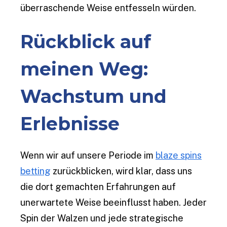
überraschende Weise entfesseln würden.
Rückblick auf
meinen Weg:
Wachstum und
Erlebnisse
Wenn wir auf unsere Periode im
blaze spins
betting
zurückblicken, wird klar, dass uns
die dort gemachten Erfahrungen auf
unerwartete Weise beeinflusst haben. Jeder
Spin der Walzen und jede strategische