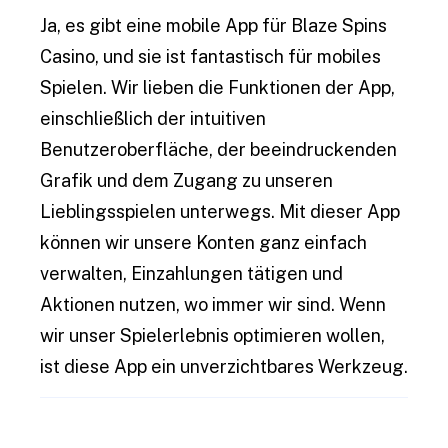
Ja, es gibt eine mobile App für Blaze Spins
Casino, und sie ist fantastisch für mobiles
Spielen. Wir lieben die Funktionen der App,
einschließlich der intuitiven
Benutzeroberfläche, der beeindruckenden
Grafik und dem Zugang zu unseren
Lieblingsspielen unterwegs. Mit dieser App
können wir unsere Konten ganz einfach
verwalten, Einzahlungen tätigen und
Aktionen nutzen, wo immer wir sind. Wenn
wir unser Spielerlebnis optimieren wollen,
ist diese App ein unverzichtbares Werkzeug.