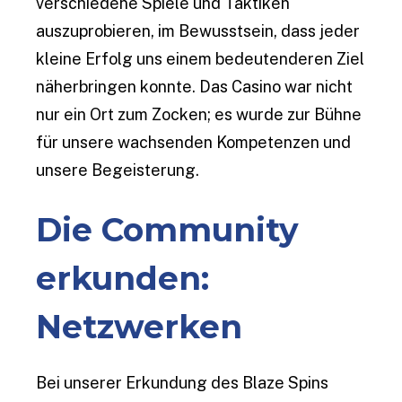
verschiedene Spiele und Taktiken
auszuprobieren, im Bewusstsein, dass jeder
kleine Erfolg uns einem bedeutenderen Ziel
näherbringen konnte. Das Casino war nicht
nur ein Ort zum Zocken; es wurde zur Bühne
für unsere wachsenden Kompetenzen und
unsere Begeisterung.
Die Community
erkunden:
Netzwerken
Bei unserer Erkundung des Blaze Spins