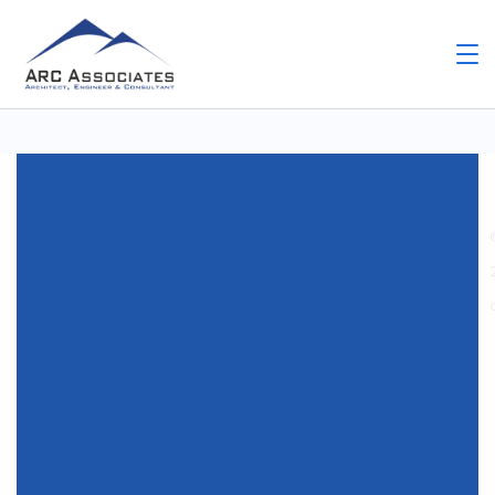
Home
Uncategorized
Mein Pfad vom Neuling zum
VIP im Blaze Spins Casino in Belgien
Uncategorized
Mein Pfad vom Neuling zum
VIP im Blaze Spins Casino in
Belgien
By
Arc Assosiates
April 8, 2026
Write a Comment