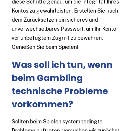
diese Schritte genau, um die Integrität Ihres
Kontos zu gewährleisten. Erstellen Sie nach
dem Zurücksetzen ein sicheres und
unverwechselbares Passwort, um Ihr Konto
vor unbefugtem Zugriff zu bewahren.
Genießen Sie beim Spielen!
Was soll ich tun, wenn
beim Gambling
technische Probleme
vorkommen?
Sollten beim Spielen systembedingte
Probleme auftreten, versuchen wir zunächst