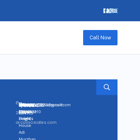
Call Now
Sear
©
Projects
Quick
Contact
Al-
Chandan
Al-
AJMAL
Home
Projects
Services
Gallery
info@arcassosiates.com
arcassociates53@gmail.com
+91
1st
Recent Posts
Qamar
Signature
Fatima
235
Links
9768750210
Floor,
2024
Heights
Heights
Orient
arcassosiates.com
Op welke manier begin je bij Instant
House
Adi
Casino in België
Murzban