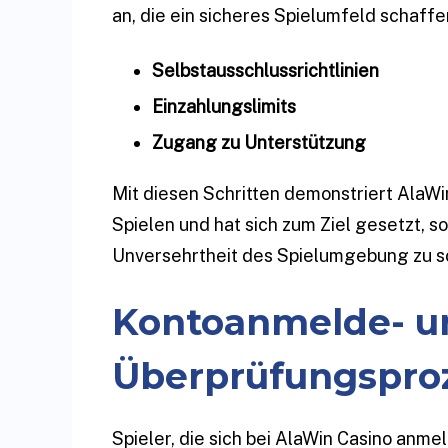
an, die ein sicheres Spielumfeld schaffe
Selbstausschlussrichtlinien
Einzahlungslimits
Zugang zu Unterstützung
Mit diesen Schritten demonstriert AlaWin
Spielen und hat sich zum Ziel gesetzt, s
Unversehrtheit des Spielumgebung zu s
Kontoanmelde- u
Überprüfungspro
Spieler, die sich bei AlaWin Casino anm