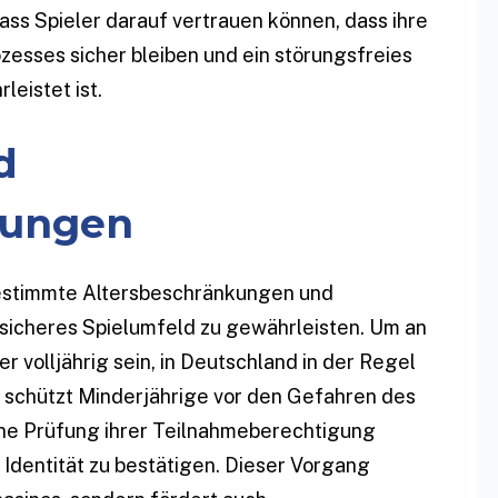
ass Spieler darauf vertrauen können, dass ihre
sses sicher bleiben und ein störungsfreies
eistet ist.
d
gungen
bestimmte Altersbeschränkungen und
sicheres Spielumfeld zu gewährleisten. Um an
 volljährig sein, in Deutschland in der Regel
g schützt Minderjährige vor den Gefahren des
eine Prüfung ihrer Teilnahmeberechtigung
 Identität zu bestätigen. Dieser Vorgang