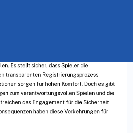
asinos für
nt
t detaillierte Nutzungsbedingungen, die ein
en. Es stellt sicher, dass Spieler die
en transparenten Registrierungsprozess
tionen sorgen für hohen Komfort. Doch es gibt
gen zum verantwortungsvollen Spielen und die
streichen das Engagement für die Sicherheit
 Konsequenzen haben diese Vorkehrungen für