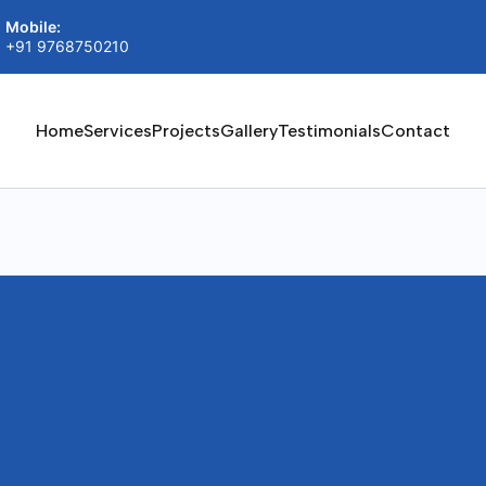
Mobile:
+91 9768750210
Home
Services
Projects
Gallery
Testimonials
Contact
ingungen des AlaWin Spielcasinos für Deutschland
häftsbedingungen