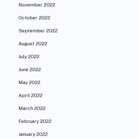
November 2022
October 2022
September 2022
August 2022
July 2022
June 2022
May 2022
April 2022
March 2022
February 2022
January 2022