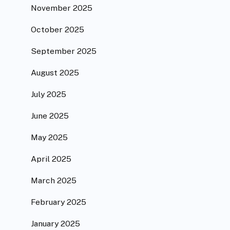
November 2025
October 2025
September 2025
August 2025
July 2025
June 2025
May 2025
April 2025
March 2025
February 2025
January 2025