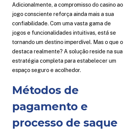
Adicionalmente, a compromisso do casino ao
jogo consciente reforça ainda mais a sua
confiabilidade. Com uma vasta gama de
jogos e funcionalidades intuitivas, está se
tornando um destino imperdível. Mas o que o
destaca realmente? A solução reside na sua
estratégia completa para estabelecer um
espaço seguro e acolhedor.
Métodos de
pagamento e
processo de saque