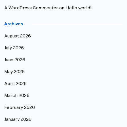
A WordPress Commenter
on
Hello world!
Archives
August 2026
July 2026
June 2026
May 2026
April 2026
March 2026
February 2026
January 2026