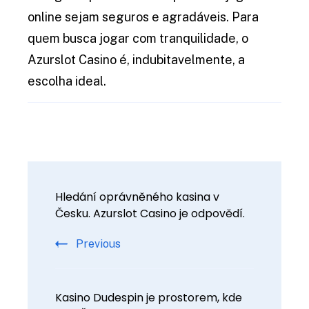
online sejam seguros e agradáveis. Para
quem busca jogar com tranquilidade, o
Azurslot Casino é, indubitavelmente, a
escolha ideal.
Hledání oprávněného kasina v
Česku. Azurslot Casino je odpovědí.
Previous
Kasino Dudespin je prostorem, kde