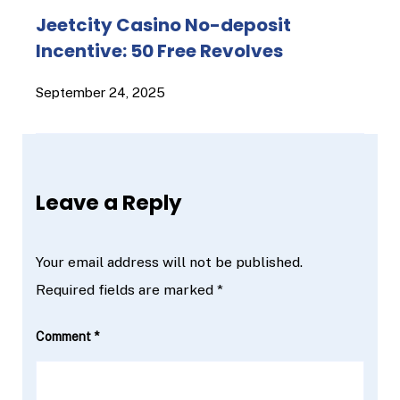
Jeetcity Casino No-deposit
Incentive: 50 Free Revolves
September 24, 2025
Leave a Reply
Your email address will not be published.
Required fields are marked
*
Comment
*