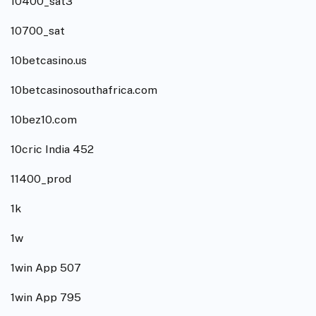
10400_sat3
10700_sat
10betcasino.us
10betcasinosouthafrica.com
10bez10.com
10cric India 452
11400_prod
1k
1w
1win App 507
1win App 795