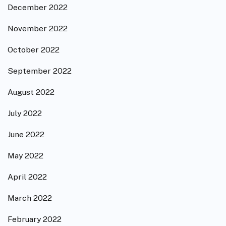
December 2022
November 2022
October 2022
September 2022
August 2022
July 2022
June 2022
May 2022
April 2022
March 2022
February 2022