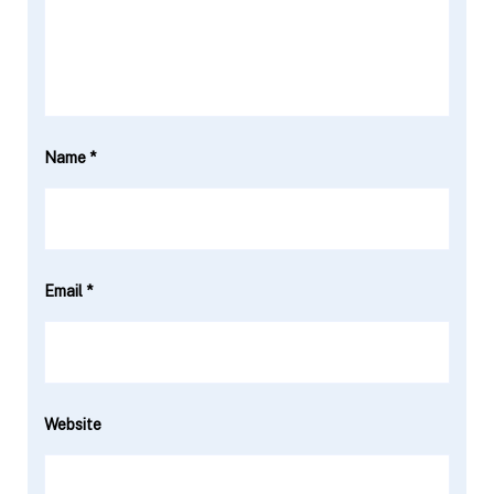
Name
*
Email
*
Website