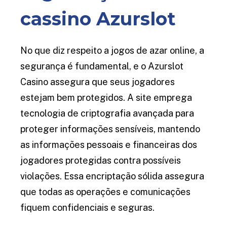
cassino Azurslot
No que diz respeito a jogos de azar online, a
segurança é fundamental, e o Azurslot
Casino assegura que seus jogadores
estejam bem protegidos. A site emprega
tecnologia de criptografia avançada para
proteger informações sensíveis, mantendo
as informações pessoais e financeiras dos
jogadores protegidas contra possíveis
violações. Essa encriptação sólida assegura
que todas as operações e comunicações
fiquem confidenciais e seguras.