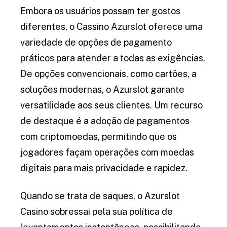
Embora os usuários possam ter gostos
diferentes, o Cassino Azurslot oferece uma
variedade de opções de pagamento
práticos para atender a todas as exigências.
De opções convencionais, como cartões, a
soluções modernas, o Azurslot garante
versatilidade aos seus clientes. Um recurso
de destaque é a adoção de pagamentos
com criptomoedas, permitindo que os
jogadores façam operações com moedas
digitais para mais privacidade e rapidez.
Quando se trata de saques, o Azurslot
Casino sobressai pela sua política de