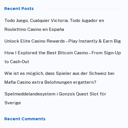
Recent Posts
Todo Juego, Cualquier Victoria, Todo Jugador en
Roulettino Casino en España
Unlock Elite Casino Rewards – Play Instantly & Earn Big
How I Explored the Best Bitcoin Casino – From Sign‑Up
to Cash‑Out
Wie ist es möglich, dass Spieler aus der Schweiz bei
Mafia Casino extra Belohnungen ergattern?
Spelmeddelandesystem i Gonzo’s Quest Slot för
Sverige
Recent Comments