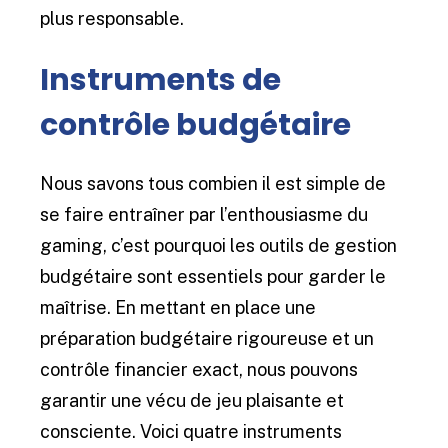
plus responsable.
Instruments de
contrôle budgétaire
Nous savons tous combien il est simple de
se faire entraîner par l’enthousiasme du
gaming, c’est pourquoi les outils de gestion
budgétaire sont essentiels pour garder le
maîtrise. En mettant en place une
préparation budgétaire rigoureuse et un
contrôle financier exact, nous pouvons
garantir une vécu de jeu plaisante et
consciente. Voici quatre instruments