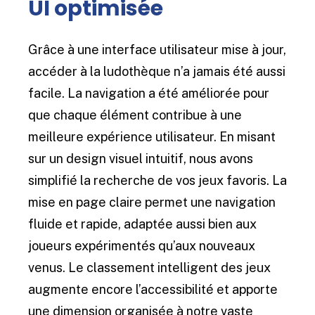
UI optimisée
Grâce à une interface utilisateur mise à jour,
accéder à la ludothèque n’a jamais été aussi
facile. La navigation a été améliorée pour
que chaque élément contribue à une
meilleure expérience utilisateur. En misant
sur un design visuel intuitif, nous avons
simplifié la recherche de vos jeux favoris. La
mise en page claire permet une navigation
fluide et rapide, adaptée aussi bien aux
joueurs expérimentés qu’aux nouveaux
venus. Le classement intelligent des jeux
augmente encore l’accessibilité et apporte
une dimension organisée à notre vaste