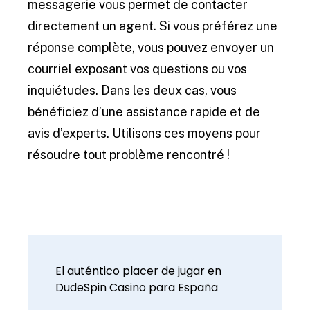
messagerie vous permet de contacter
directement un agent. Si vous préférez une
réponse complète, vous pouvez envoyer un
courriel exposant vos questions ou vos
inquiétudes. Dans les deux cas, vous
bénéficiez d’une assistance rapide et de
avis d’experts. Utilisons ces moyens pour
résoudre tout problème rencontré !
El auténtico placer de jugar en
DudeSpin Casino para España