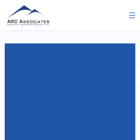
Home
Uncategorized
Blaze Spins Casino augmente
l’accessibilité de sa plateforme pour la Belgique.
Uncategorized
Blaze Spins Casino
augmente l’accessibilité de
sa plateforme pour la
Belgique.