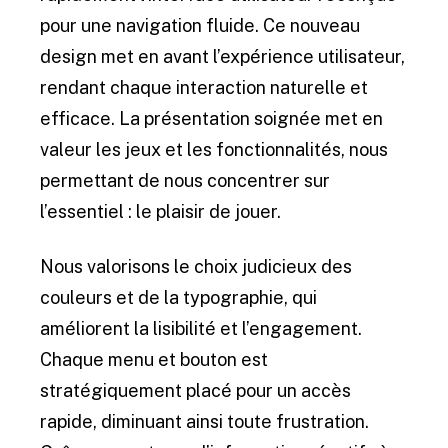
pour une navigation fluide. Ce nouveau
design met en avant l’expérience utilisateur,
rendant chaque interaction naturelle et
efficace. La présentation soignée met en
valeur les jeux et les fonctionnalités, nous
permettant de nous concentrer sur
l’essentiel : le plaisir de jouer.
Nous valorisons le choix judicieux des
couleurs et de la typographie, qui
améliorent la lisibilité et l’engagement.
Chaque menu et bouton est
stratégiquement placé pour un accès
rapide, diminuant ainsi toute frustration.