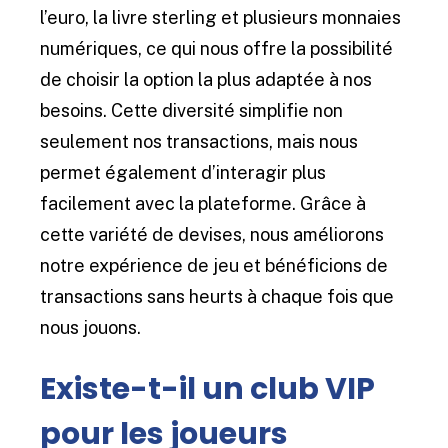
l’euro, la livre sterling et plusieurs monnaies
numériques, ce qui nous offre la possibilité
de choisir la option la plus adaptée à nos
besoins. Cette diversité simplifie non
seulement nos transactions, mais nous
permet également d’interagir plus
facilement avec la plateforme. Grâce à
cette variété de devises, nous améliorons
notre expérience de jeu et bénéficions de
transactions sans heurts à chaque fois que
nous jouons.
Existe-t-il un club VIP
pour les joueurs