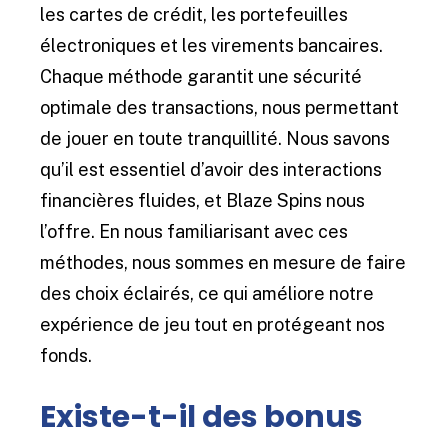
les cartes de crédit, les portefeuilles
électroniques et les virements bancaires.
Chaque méthode garantit une sécurité
optimale des transactions, nous permettant
de jouer en toute tranquillité. Nous savons
qu’il est essentiel d’avoir des interactions
financières fluides, et Blaze Spins nous
l’offre. En nous familiarisant avec ces
méthodes, nous sommes en mesure de faire
des choix éclairés, ce qui améliore notre
expérience de jeu tout en protégeant nos
fonds.
Existe-t-il des bonus