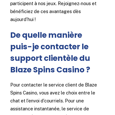
participent à nos jeux. Rejoignez-nous et
bénéficiez de ces avantages dès
aujourd’hui !
De quelle manière
puis-je contacter le
support clientèle du
Blaze Spins Casino ?
Pour contacter le service client de Blaze
Spins Casino, vous avez le choix entre le
chat et l’envoi d’courriels. Pour une
assistance instantanée, le service de