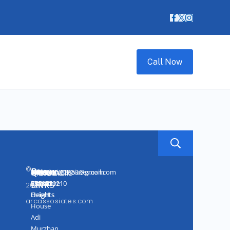
Call Now
Sear
©
Projects
Quick
Contact
Al-
Chandan
Al-
AJMAL
Home
Projects
Services
Gallery
info@arcassosiates.com
arcassociates53@gmail.com
+91
1st
Recent Posts
Qamar
Signature
Fatima
235
Links
9768750210
Floor,
2024
Heights
Heights
Orient
arcassosiates.com
Todo Juego, Cualquier Victoria, Todo
House
Adi
Jugador en Roulettino Casino en España
Murzban