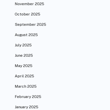
November 2025
October 2025
September 2025
August 2025
July 2025
June 2025
May 2025
April 2025
March 2025
February 2025
January 2025