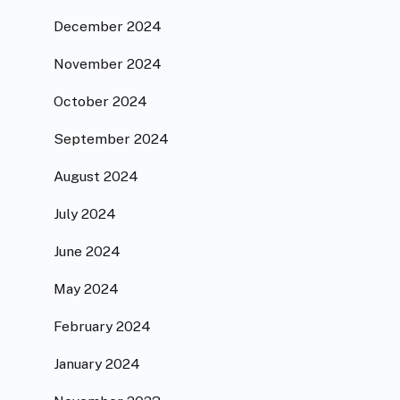
December 2024
November 2024
October 2024
September 2024
August 2024
July 2024
June 2024
May 2024
February 2024
January 2024