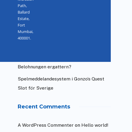
Path,
Unlock Elite Casino Rewards – Play
Ballard
Instantly & Earn Big
Estate,
Fort
How I Explored the Best Bitcoin Casino –
Mumbai,
From Sign‑Up to Cash‑Out
400001.
Wie ist es möglich, dass Spieler aus der
Schweiz bei Mafia Casino extra
Belohnungen ergattern?
Spelmeddelandesystem i Gonzo’s Quest
Slot för Sverige
Recent Comments
A WordPress Commenter
on
Hello world!