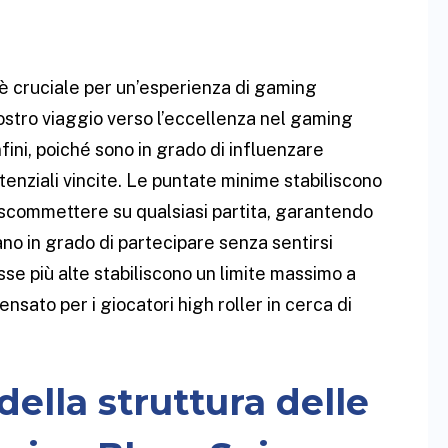
 è cruciale per un’esperienza di gaming
nostro viaggio verso l’eccellenza nel gaming
ini, poiché sono in grado di influenzare
enziali vincite. Le puntate minime stabiliscono
i scommettere su qualsiasi partita, garantendo
iano in grado di partecipare senza sentirsi
sse più alte stabiliscono un limite massimo a
sato per i giocatori high roller in cerca di
ella struttura delle