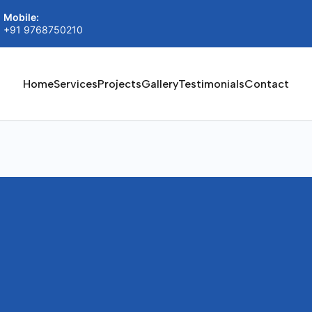
Mobile:
+91 9768750210
Home
Services
Projects
Gallery
Testimonials
Contact
essa al casino Blaze Spins in Italia
 e scommessa al