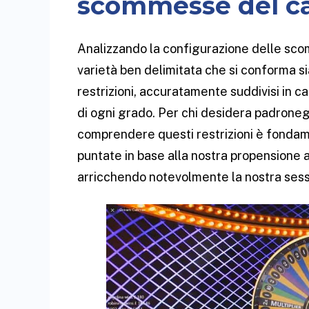
scommesse del ca
Analizzando la configurazione delle sco
varietà ben delimitata che si conforma sia 
restrizioni, accuratamente suddivisi in c
di ogni grado. Per chi desidera padrone
comprendere questi restrizioni è fondame
puntate in base alla nostra propensione a
arricchendo notevolmente la nostra ses