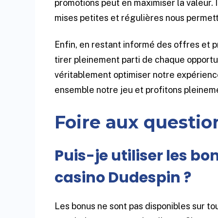
promotions peut en maximiser la valeur. I
mises petites et régulières nous permet
Enfin, en restant informé des offres et
tirer pleinement parti de chaque opport
véritablement optimiser notre expérienc
ensemble notre jeu et profitons pleinem
Foire aux questio
Puis-je utiliser les bo
casino Dudespin ?
Les bonus ne sont pas disponibles sur to