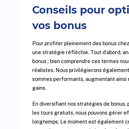
Conseils pour opti
vos bonus
Pour profiter pleinement des bonus chez 
une stratégie réfléchie. Tout d’abord, a
bonus ; bien comprendre ces termes nous
réalistes. Nous privilégierons également 
sommes performants, augmentant ainsi 
gains.
En diversifiant nos stratégies de bonus,
les tours gratuits, nous pouvons gérer e
longtemps. Le moment est également cruc