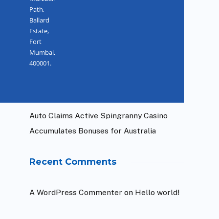
Path,
Unlock Elite Casino Rewards – Play
Ballard
Instantly & Earn Big
Estate,
Fort
How I Explored the Best Bitcoin Casino –
Mumbai,
From Sign‑Up to Cash‑Out
400001.
Spelmeddelandesystem i Gonzo’s Quest
Slot för Sverige
Auto Claims Active Spingranny Casino
Accumulates Bonuses for Australia
Recent Comments
A WordPress Commenter
on
Hello world!