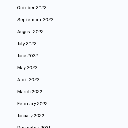
October 2022
September 2022
August 2022
July 2022
June 2022
May 2022
April 2022
March 2022
February 2022
January 2022
December 2021