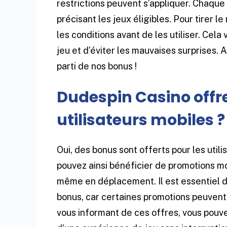
restrictions peuvent s’appliquer. Chaque 
précisant les jeux éligibles. Pour tirer l
les conditions avant de les utiliser. Cel
jeu et d’éviter les mauvaises surprises. 
parti de nos bonus !
Dudespin Casino offre
utilisateurs mobiles ?
Oui, des bonus sont offerts pour les util
pouvez ainsi bénéficier de promotions mo
même en déplacement. Il est essentiel de 
bonus, car certaines promotions peuvent 
vous informant de ces offres, vous pouve