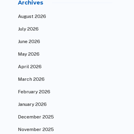
Archives
August 2026
July 2026
June 2026
May 2026
April 2026
March 2026
February 2026
January 2026
December 2025
November 2025