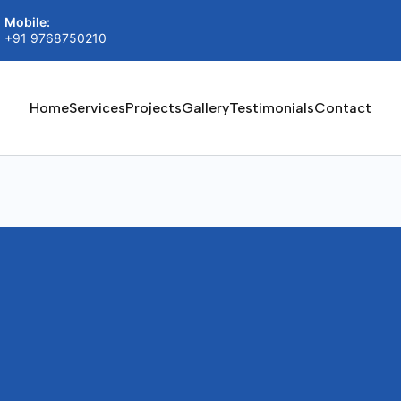
Mobile:
+91 9768750210
Home
Services
Projects
Gallery
Testimonials
Contact
nus au casino DudeSpin en France
vos bonus au casino