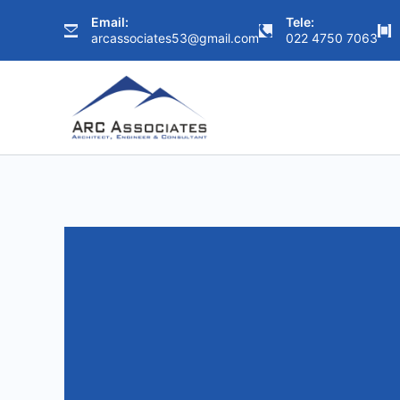
Email:
Tele:
arcassociates53@gmail.com
022 4750 7063
Home
Uncategorized
Comment activer vos bo
Uncategorized
Comment activer 