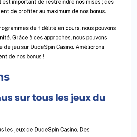
l est important de restreindre nos mises ; des
tent de profiter au maximum de nos bonus.
 programmes de fidélité en cours, nous pouvons
unité. Grâce à ces approches, nous pouvons
e de jeu sur DudeSpin Casino. Améliorons
ent de nos bonus !
ns
nus sur tous les jeux du
us les jeux de DudeSpin Casino. Des