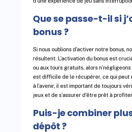
d’une expérience de jeu sans interruption
Que se passe-t-il si j
bonus ?
Si nous oublions d’activer notre bonus, 
résultent. L’activation du bonus est cru
ou aux tours gratuits, alors n’négligeons
est difficile de le récupérer, ce qui peu
à l’avenir, il est important de toujours v
jeux et de s’assurer d’être prêt à profi
Puis-je combiner plus
dépôt ?