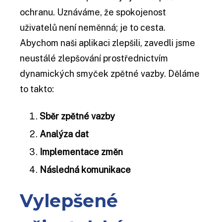
ochranu. Uznáváme, že spokojenost
uživatelů není neměnná; je to cesta.
Abychom naši aplikaci zlepšili, zavedli jsme
neustálé zlepšování prostřednictvím
dynamických smyček zpětné vazby. Děláme
to takto:
Sběr zpětné vazby
Analýza dat
Implementace změn
Následná komunikace
Vylepšené