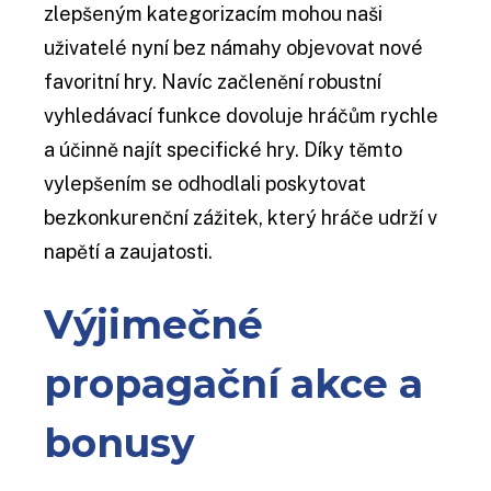
zlepšeným kategorizacím mohou naši
uživatelé nyní bez námahy objevovat nové
favoritní hry. Navíc začlenění robustní
vyhledávací funkce dovoluje hráčům rychle
a účinně najít specifické hry. Díky těmto
vylepšením se odhodlali poskytovat
bezkonkurenční zážitek, který hráče udrží v
napětí a zaujatosti.
Výjimečné
propagační akce a
bonusy