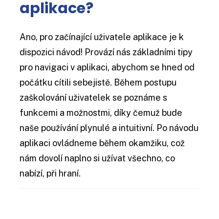
aplikace?
Ano, pro začínající uživatele aplikace je k
dispozici návod! Provází nás základními tipy
pro navigaci v aplikaci, abychom se hned od
počátku cítili sebejistě. Během postupu
zaškolování uživatelek se poznáme s
funkcemi a možnostmi, díky čemuž bude
naše používání plynulé a intuitivní. Po návodu
aplikaci ovládneme během okamžiku, což
nám dovolí naplno si užívat všechno, co
nabízí, při hraní.