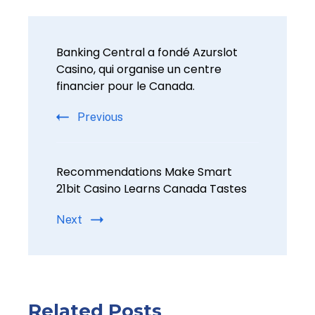
Banking Central a fondé Azurslot
Casino, qui organise un centre
financier pour le Canada.
Previous
Recommendations Make Smart
21bit Casino Learns Canada Tastes
Next
Related Posts