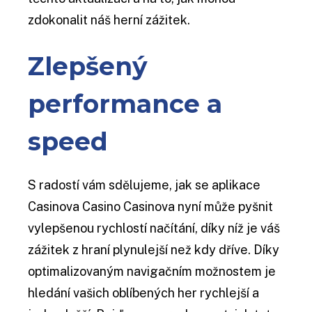
zdokonalit náš herní zážitek.
Zlepšený
performance a
speed
S radostí vám sdělujeme, jak se aplikace
Casinova Casino Casinova nyní může pyšnit
vylepšenou rychlostí načítání, díky níž je váš
zážitek z hraní plynulejší než kdy dříve. Díky
optimalizovaným navigačním možnostem je
hledání vašich oblíbených her rychlejší a