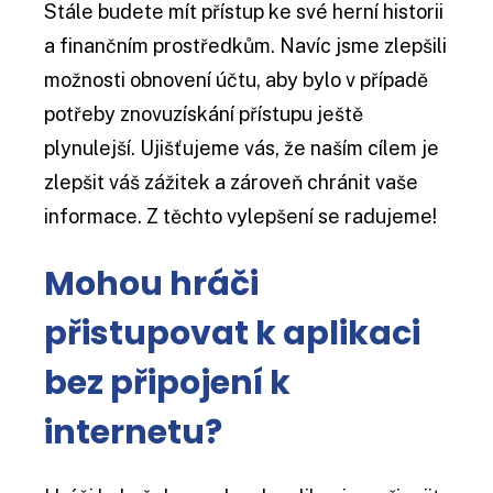
Stále budete mít přístup ke své herní historii
a finančním prostředkům. Navíc jsme zlepšili
možnosti obnovení účtu, aby bylo v případě
potřeby znovuzískání přístupu ještě
plynulejší. Ujišťujeme vás, že naším cílem je
zlepšit váš zážitek a zároveň chránit vaše
informace. Z těchto vylepšení se radujeme!
Mohou hráči
přistupovat k aplikaci
bez připojení k
internetu?