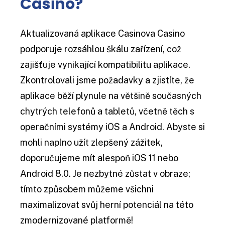
Casino?
Aktualizovaná aplikace Casinova Casino
podporuje rozsáhlou škálu zařízení, což
zajišťuje vynikající kompatibilitu aplikace.
Zkontrolovali jsme požadavky a zjistíte, že
aplikace běží plynule na většině současných
chytrých telefonů a tabletů, včetně těch s
operačními systémy iOS a Android. Abyste si
mohli naplno užít zlepšený zážitek,
doporučujeme mít alespoň iOS 11 nebo
Android 8.0. Je nezbytné zůstat v obraze;
tímto způsobem můžeme všichni
maximalizovat svůj herní potenciál na této
zmodernizované platformě!