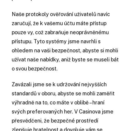
Naše protokoly ověřování uživatelů navíc
zaručují, že k vašemu účtu máte přístup
pouze vy, což zabraňuje neoprávněnému
přístupu. Tyto systémy jsme navrhli s
ohledem na vaši bezpečnost, abyste si mohli
užívat naše nabídky, aniž byste se museli bát
o svou bezpečnost.
Zavázali jsme se k udržování nejvyšších
standardů v oboru, abyste se mohli zaměřit
výhradně na to, co máte v oblibě – hraní
svých preferovaných her. V Casinova jsme
přesvědčeni, že bezpečné prostředí
zlepšuje hratelnost a dovoluje vám se