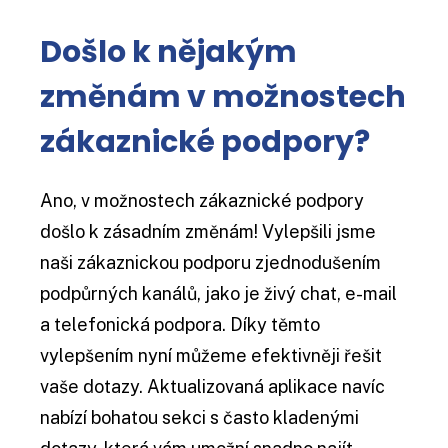
Došlo k nějakým
změnám v možnostech
zákaznické podpory?
Ano, v možnostech zákaznické podpory
došlo k zásadním změnám! Vylepšili jsme
naši zákaznickou podporu zjednodušením
podpůrných kanálů, jako je živý chat, e-mail
a telefonická podpora. Díky těmto
vylepšením nyní můžeme efektivněji řešit
vaše dotazy. Aktualizovaná aplikace navíc
nabízí bohatou sekci s často kladenými