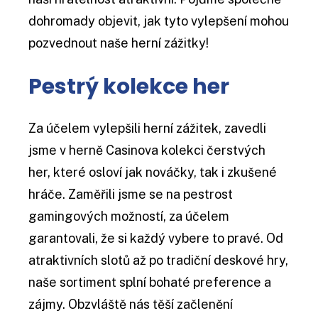
dohromady objevit, jak tyto vylepšení mohou
pozvednout naše herní zážitky!
Pestrý kolekce her
Za účelem vylepšili herní zážitek, zavedli
jsme v herně Casinova kolekci čerstvých
her, které osloví jak nováčky, tak i zkušené
hráče. Zaměřili jsme se na pestrost
gamingových možností, za účelem
garantovali, že si každý vybere to pravé. Od
atraktivních slotů až po tradiční deskové hry,
naše sortiment splní bohaté preference a
zájmy. Obzvláště nás těší začlenění