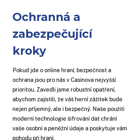
Ochranná a
zabezpečující
kroky
Pokud jde o online hraní, bezpečnost a
ochrana jsou pro nás v Casinova nejvyšší
prioritou. Zavedli jsme robustní opatření,
abychom zajistili, že váš herní zážitek bude
nejen příjemný, ale i bezpečný. Naše použití
moderní technologie šifrování dat chrání
vaše osobní a peněžní údaje a poskytuje vám
pohodu při hraní.