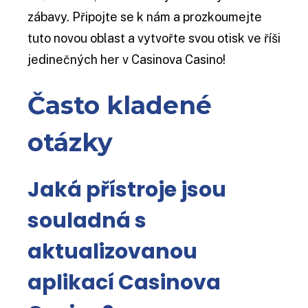
zábavy. Připojte se k nám a prozkoumejte
tuto novou oblast a vytvořte svou otisk ve říši
jedinečných her v Casinova Casino!
Často kladené
otázky
Jaká přístroje jsou
souladná s
aktualizovanou
aplikací Casinova