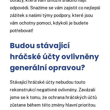
dotazy, která vám umožní snadno najít
odpovědi. Snažíme se vám zajistit co nejlepší
zážitek s našimi týmy podpory, které jsou
vám ochotny pomoci, kdykoli je budete
potřebovat!
Budou stávající
hráčské účty ovlivněny
generální opravou?
Stávající hráčské účty nebudou touto
rekonstrukcí negativně ovlivněny. Zavázali
jsme se k tomu, že ochrana hráčských účtů
zůstane během této změny hlavní prioritou.