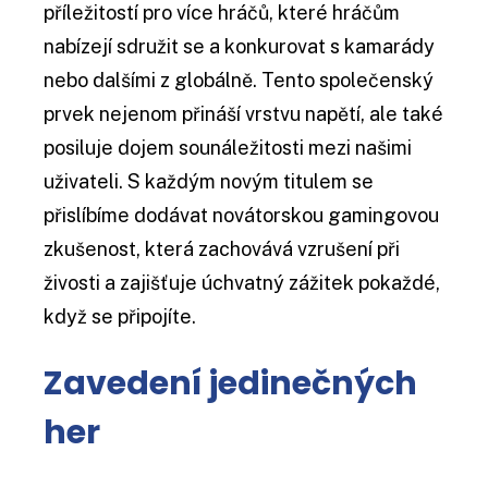
příležitostí pro více hráčů, které hráčům
nabízejí sdružit se a konkurovat s kamarády
nebo dalšími z globálně. Tento společenský
prvek nejenom přináší vrstvu napětí, ale také
posiluje dojem sounáležitosti mezi našimi
uživateli. S každým novým titulem se
přislíbíme dodávat novátorskou gamingovou
zkušenost, která zachovává vzrušení při
živosti a zajišťuje úchvatný zážitek pokaždé,
když se připojíte.
Zavedení jedinečných
her