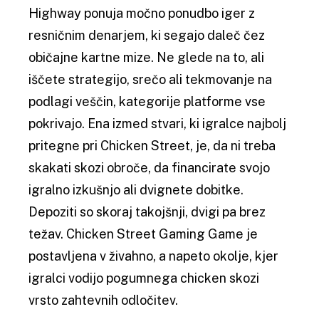
Highway ponuja močno ponudbo iger z
resničnim denarjem, ki segajo daleč čez
običajne kartne mize. Ne glede na to, ali
iščete strategijo, srečo ali tekmovanje na
podlagi veščin, kategorije platforme vse
pokrivajo. Ena izmed stvari, ki igralce najbolj
pritegne pri Chicken Street, je, da ni treba
skakati skozi obroče, da financirate svojo
igralno izkušnjo ali dvignete dobitke.
Depoziti so skoraj takojšnji, dvigi pa brez
težav. Chicken Street Gaming Game je
postavljena v živahno, a napeto okolje, kjer
igralci vodijo pogumnega chicken skozi
vrsto zahtevnih odločitev.