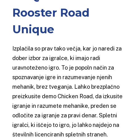
Rooster Road
Unique
Izplačila so prav tako večja, kar jo naredi za
dober izbor za igralce, ki imajo radi
uravnoteženo igro. To je popoln način za
spoznavanje igre in razumevanje njenih
mehanik, brez tveganja. Lahko brezplačno
preizkusite demo Chicken Road, da izkusite
igranje in razumete mehanike, preden se
odločite za igranje za pravi denar. Spletni
igralci, ki iščejo to igro, jo lahko najdejo na
številnih licenciranih spletnih straneh.