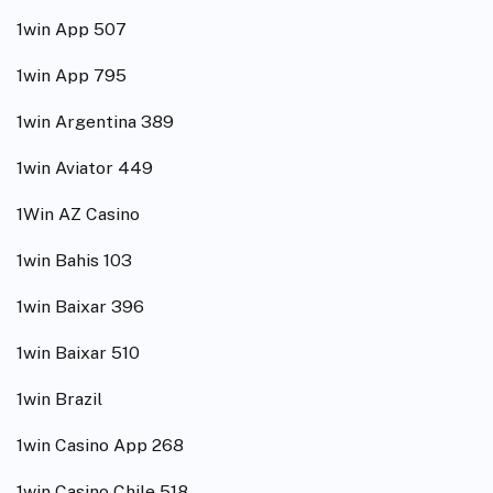
1win App 507
1win App 795
1win Argentina 389
1win Aviator 449
1Win AZ Casino
1win Bahis 103
1win Baixar 396
1win Baixar 510
1win Brazil
1win Casino App 268
1win Casino Chile 518