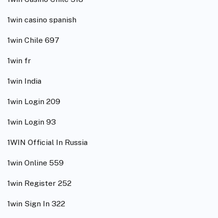
1win casino spanish
1win Chile 697
1win fr
1win India
1win Login 209
1win Login 93
1WIN Official In Russia
1win Online 559
1win Register 252
1win Sign In 322