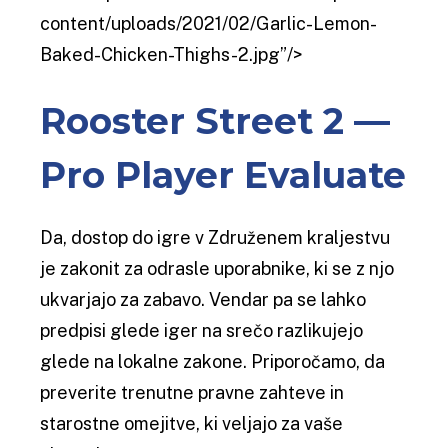
content/uploads/2021/02/Garlic-Lemon-
Baked-Chicken-Thighs-2.jpg”/>
Rooster Street 2 —
Pro Player Evaluate
Da, dostop do igre v Združenem kraljestvu
je zakonit za odrasle uporabnike, ki se z njo
ukvarjajo za zabavo. Vendar pa se lahko
predpisi glede iger na srečo razlikujejo
glede na lokalne zakone. Priporočamo, da
preverite trenutne pravne zahteve in
starostne omejitve, ki veljajo za vaše