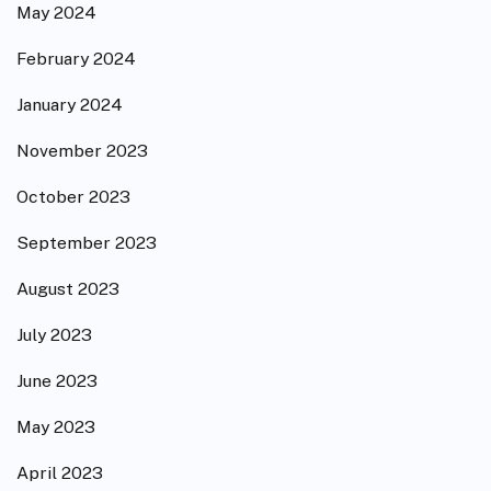
May 2024
February 2024
January 2024
November 2023
October 2023
September 2023
August 2023
July 2023
June 2023
May 2023
April 2023