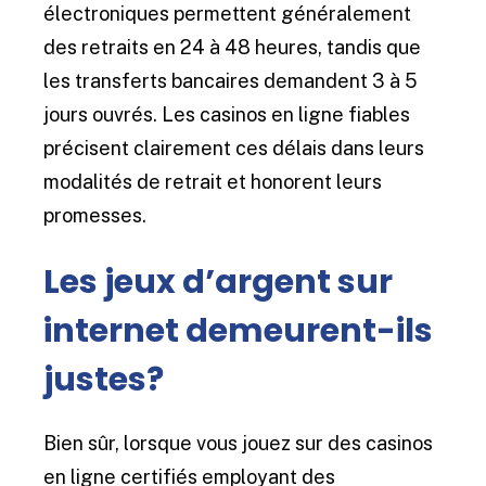
électroniques permettent généralement
des retraits en 24 à 48 heures, tandis que
les transferts bancaires demandent 3 à 5
jours ouvrés. Les casinos en ligne fiables
précisent clairement ces délais dans leurs
modalités de retrait et honorent leurs
promesses.
Les jeux d’argent sur
internet demeurent-ils
justes?
Bien sûr, lorsque vous jouez sur des casinos
en ligne certifiés employant des