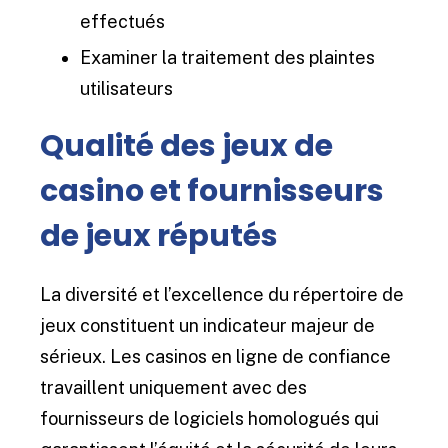
effectués
Examiner la traitement des plaintes
utilisateurs
Qualité des jeux de
casino et fournisseurs
de jeux réputés
La diversité et l’excellence du répertoire de
jeux constituent un indicateur majeur de
sérieux. Les casinos en ligne de confiance
travaillent uniquement avec des
fournisseurs de logiciels homologués qui