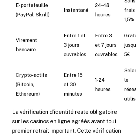
Sans
E-portefeuille
24-48
Instantané
frais 
(PayPal, Skrill)
heures
1,5%
Entre 1 et
Entre 3
Grat
Virement
3 jours
et 7 jours
jusqu
bancaire
ouvrables
ouvrables
5€
Selo
Crypto-actifs
Entre 15
1-24
le
(Bitcoin,
et 30
heures
rése
Ethereum)
minutes
utili
La vérification d’identité reste obligatoire
sur les casinos en ligne agréés avant tout
premier retrait important. Cette vérification