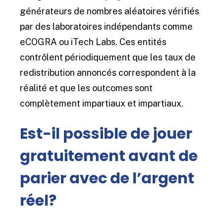
générateurs de nombres aléatoires vérifiés
par des laboratoires indépendants comme
eCOGRA ou iTech Labs. Ces entités
contrôlent périodiquement que les taux de
redistribution annoncés correspondent à la
réalité et que les outcomes sont
complètement impartiaux et impartiaux.
Est-il possible de jouer
gratuitement avant de
parier avec de l’argent
réel?