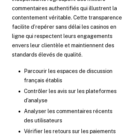
commentaires authentifiés qui illustrent la
contentement véritable. Cette transparence
facilite d’repérer sans délai les casinos en
ligne qui respectent leurs engagements
envers leur clientèle et maintiennent des
standards élevés de qualité.
Parcourir les espaces de discussion
français établis
Contrôler les avis sur les plateformes
d’analyse
Analyser les commentaires récents
des utilisateurs
Vérifier les retours sur les paiements