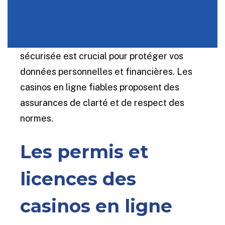
By
Arc Assosiates
May 25, 2026
Le choix d’une plateforme de casino
sécurisée est crucial pour protéger vos
données personnelles et financières. Les
casinos en ligne fiables proposent des
assurances de clarté et de respect des
normes.
Les permis et
licences des
casinos en ligne