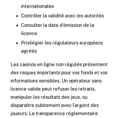
internationales
Contrôler la validité avec les autorités
Consulter la date d’émission de la
licence
Privilégier les régulateurs européens
agréés
Les casinos en ligne non régulés présentent
des risques importants pour vos fonds et vos
informations sensibles. Un opérateur sans
licence valide peut refuser les retraits,
manipuler les résultats des jeux, ou
disparaître subitement avec l’argent des
joueurs. La transparence réglementaire