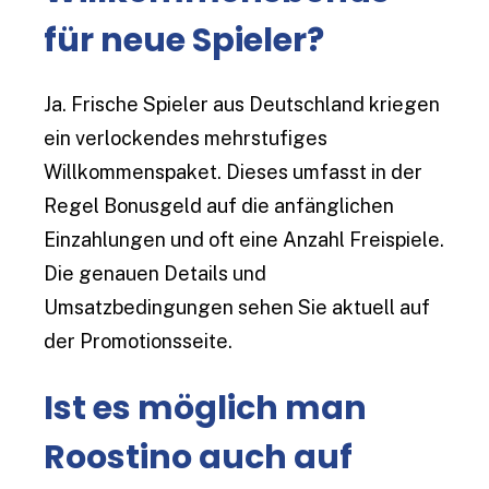
für neue Spieler?
Ja. Frische Spieler aus Deutschland kriegen
ein verlockendes mehrstufiges
Willkommenspaket. Dieses umfasst in der
Regel Bonusgeld auf die anfänglichen
Einzahlungen und oft eine Anzahl Freispiele.
Die genauen Details und
Umsatzbedingungen sehen Sie aktuell auf
der Promotionsseite.
Ist es möglich man
Roostino auch auf