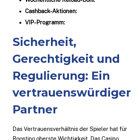
Cashback-Aktionen:
VIP-Programm:
Sicherheit,
Gerechtigkeit und
Regulierung: Ein
vertrauenswürdiger
Partner
Das Vertrauensverhältnis der Spieler hat für
Roostino oberste Wichtigkeit. Das Casino