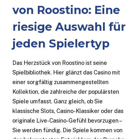
von Roostino: Eine
riesige Auswahl für
jeden Spielertyp
Das Herzstück von Roostino ist seine
Spielbibliothek. Hier glänzt das Casino mit
einer sorgfältig zusammengestellten
Kollektion, die zahlreiche der populärsten
Spiele umfasst. Ganz gleich, ob Sie
klassische Slots, Casino-Klassiker oder das
originale Live-Casino-Gefühl bevorzugen –
Sie werden fündig. Die Spiele kommen von