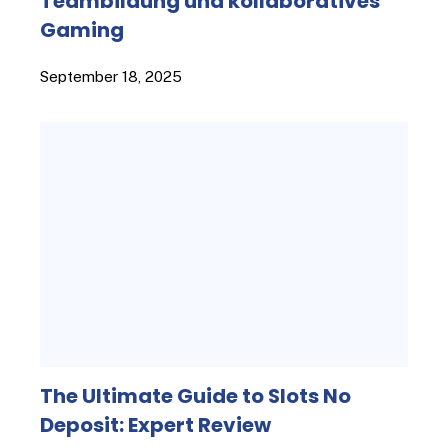
Teambildung und kollaboratives
Gaming
September 18, 2025
The Ultimate Guide to Slots No
Deposit: Expert Review