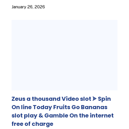
January 26, 2026
Zeus a thousand Video slot ᗎ Spin
On line Today Fruits Go Bananas
slot play & Gamble On the internet
free of charge