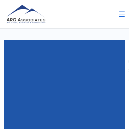
Home
Uncategorized
Das Casino Roostino hat
große Spiele und noch größere Preise in Deutschland
Uncategorized
Das Casino Roostino hat
große Spiele und noch
größere Preise in
Deutschland