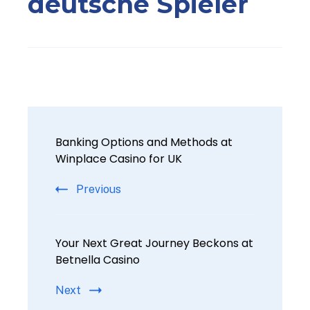
deutsche Spieler
Banking Options and Methods at
Winplace Casino for UK
Previous
Your Next Great Journey Beckons at
Betnella Casino
Next