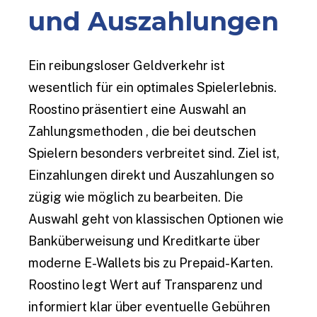
und Auszahlungen
Ein reibungsloser Geldverkehr ist
wesentlich für ein optimales Spielerlebnis.
Roostino präsentiert eine Auswahl an
Zahlungsmethoden , die bei deutschen
Spielern besonders verbreitet sind. Ziel ist,
Einzahlungen direkt und Auszahlungen so
zügig wie möglich zu bearbeiten. Die
Auswahl geht von klassischen Optionen wie
Banküberweisung und Kreditkarte über
moderne E-Wallets bis zu Prepaid-Karten.
Roostino legt Wert auf Transparenz und
informiert klar über eventuelle Gebühren