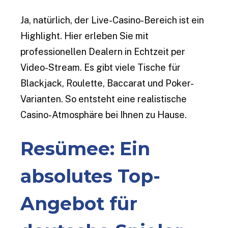
Ja, natürlich, der Live-Casino-Bereich ist ein
Highlight. Hier erleben Sie mit
professionellen Dealern in Echtzeit per
Video-Stream. Es gibt viele Tische für
Blackjack, Roulette, Baccarat und Poker-
Varianten. So entsteht eine realistische
Casino-Atmosphäre bei Ihnen zu Hause.
Resümee: Ein
absolutes Top-
Angebot für