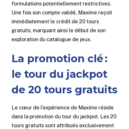
formulations potentiellement restrictives.
Une fois son compte validé, Maxime reçoit
immédiatement le crédit de 20 tours
gratuits, marquant ainsi le début de son
exploration du catalogue de jeux.
La promotion clé :
le tour du jackpot
de 20 tours gratuits
Le cœur de l’expérience de Maxime réside
dans la promotion du tour du jackpot. Les 20
tours gratuits sont attribués exclusivement