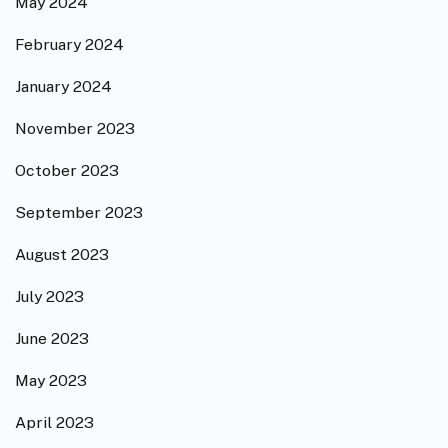
May 2024
February 2024
January 2024
November 2023
October 2023
September 2023
August 2023
July 2023
June 2023
May 2023
April 2023