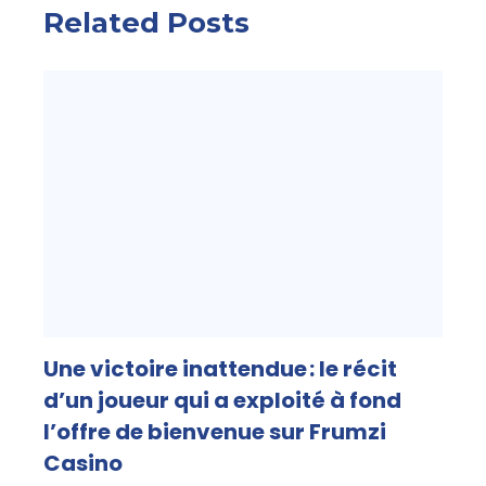
Related Posts
Une victoire inattendue : le récit
d’un joueur qui a exploité à fond
l’offre de bienvenue sur Frumzi
Casino