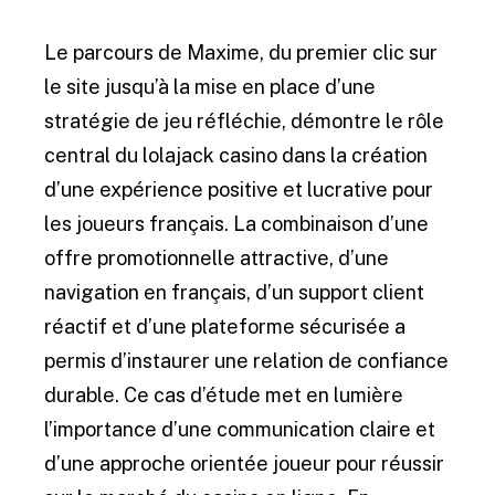
Le parcours de Maxime, du premier clic sur
le site jusqu’à la mise en place d’une
stratégie de jeu réfléchie, démontre le rôle
central du lolajack casino dans la création
d’une expérience positive et lucrative pour
les joueurs français. La combinaison d’une
offre promotionnelle attractive, d’une
navigation en français, d’un support client
réactif et d’une plateforme sécurisée a
permis d’instaurer une relation de confiance
durable. Ce cas d’étude met en lumière
l’importance d’une communication claire et
d’une approche orientée joueur pour réussir