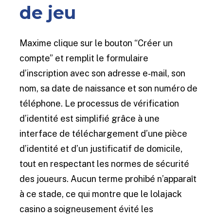
de jeu
Maxime clique sur le bouton “Créer un
compte” et remplit le formulaire
d’inscription avec son adresse e‑mail, son
nom, sa date de naissance et son numéro de
téléphone. Le processus de vérification
d’identité est simplifié grâce à une
interface de téléchargement d’une pièce
d’identité et d’un justificatif de domicile,
tout en respectant les normes de sécurité
des joueurs. Aucun terme prohibé n’apparaît
à ce stade, ce qui montre que le lolajack
casino a soigneusement évité les