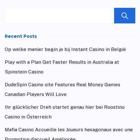
Recent Posts
Op welke manier begin je bij Instant Casino in België
Play with a Plan Get Faster Results in Australia at
Spinstein Casino
DudeSpin Casino site Features Real Money Games
Canadian Players Will Love
Ihr glücklicher Dreh startet genau hier bei Roostino
Casino in Österreich
Mafia Casino Accueille les Joueurs hexagonaux avec une
Promotion d’accueil Améliorée