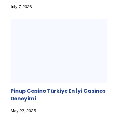
July 7, 2026
Pinup Casino Türkiye En İyi Casinos
Deneyimi
May 23, 2025