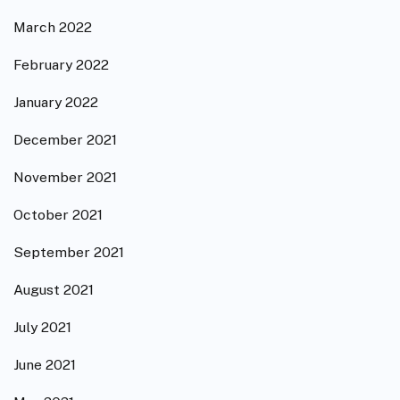
March 2022
February 2022
January 2022
December 2021
November 2021
October 2021
September 2021
August 2021
July 2021
June 2021