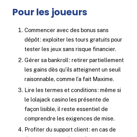
Pour les joueurs
Commencer avec des bonus sans
dépôt : exploiter les tours gratuits pour
tester les jeux sans risque financier.
Gérer sa bankroll : retirer partiellement
les gains dès qu’ils atteignent un seuil
raisonnable, comme l’a fait Maxime.
Lire les termes et conditions : même si
le lolajack casino les présente de
façon lisible, il reste essentiel de
comprendre les exigences de mise.
Profiter du support client : en cas de