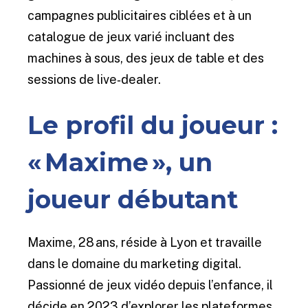
campagnes publicitaires ciblées et à un
catalogue de jeux varié incluant des
machines à sous, des jeux de table et des
sessions de live‑dealer.
Le profil du joueur :
« Maxime », un
joueur débutant
Maxime, 28 ans, réside à Lyon et travaille
dans le domaine du marketing digital.
Passionné de jeux vidéo depuis l’enfance, il
décide en 2023 d’explorer les plateformes