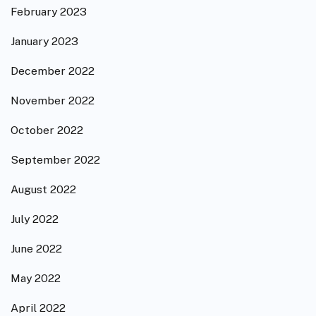
February 2023
January 2023
December 2022
November 2022
October 2022
September 2022
August 2022
July 2022
June 2022
May 2022
April 2022