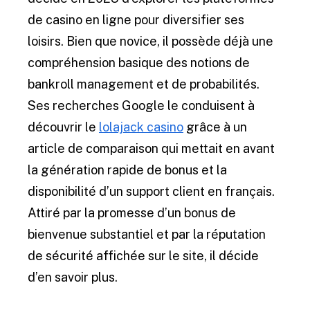
de casino en ligne pour diversifier ses
loisirs. Bien que novice, il possède déjà une
compréhension basique des notions de
bankroll management et de probabilités.
Ses recherches Google le conduisent à
découvrir le
lolajack casino
grâce à un
article de comparaison qui mettait en avant
la génération rapide de bonus et la
disponibilité d’un support client en français.
Attiré par la promesse d’un bonus de
bienvenue substantiel et par la réputation
de sécurité affichée sur le site, il décide
d’en savoir plus.