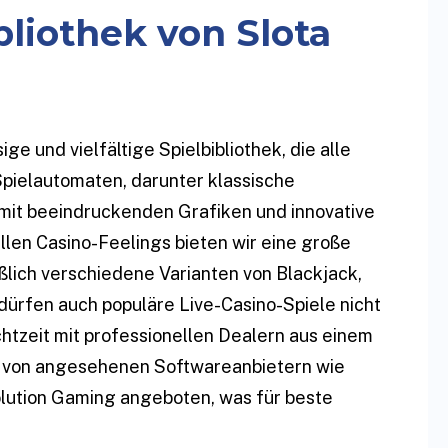
bliothek von Slota
ge und vielfältige Spielbibliothek, die alle
Spielautomaten, darunter klassische
mit beeindruckenden Grafiken und innovative
llen Casino-Feelings bieten wir eine große
eßlich verschiedene Varianten von Blackjack,
 dürfen auch populäre Live-Casino-Spiele nicht
htzeit mit professionellen Dealern aus einem
nd von angesehenen Softwareanbietern wie
lution Gaming angeboten, was für beste