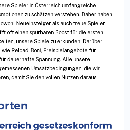
nsere Spieler in Österreich umfangreiche
motionen zu schätzen verstehen. Daher haben
sowohl Neueinsteiger als auch treue Spieler
t oft einen spürbaren Boost für die ersten
eiten, unsere Spiele zu erkunden. Darüber
wie Reload-Boni, Freispielangebote für
 für dauerhafte Spannung. Alle unsere
angemessenen Umsatzbedingungen, die wir
ren, damit Sie den vollen Nutzen daraus
orten
sterreich gesetzeskonform