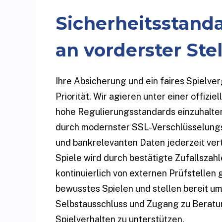
Sicherheitsstanda
an vorderster Stel
Ihre Absicherung und ein faires Spielver
Priorität. Wir agieren unter einer offizie
hohe Regulierungsstandards einzuhalten
durch modernster SSL-Verschlüsselungst
und bankrelevanten Daten jederzeit vertr
Spiele wird durch bestätigte Zufallszah
kontinuierlich von externen Prüfstellen
bewusstes Spielen und stellen bereit um
Selbstausschluss und Zugang zu Beratung
Spielverhalten zu unterstützen.