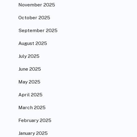
November 2025
October 2025
September 2025
August 2025
July 2025
June 2025
May 2025
April 2025
March 2025
February 2025
January 2025