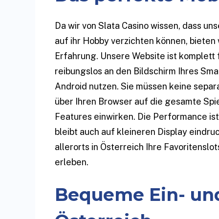
Da wir von Slata Casino wissen, dass uns
auf ihr Hobby verzichten können, bieten
Erfahrung. Unsere Website ist komplett 
reibungslos an den Bildschirm Ihres Sma
Android nutzen. Sie müssen keine separ
über Ihren Browser auf die gesamte Spie
Features einwirken. Die Performance ist 
bleibt auch auf kleineren Display eindru
allerorts in Österreich Ihre Favoritensl
erleben.
Bequeme Ein- un