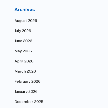
Archives
August 2026
July 2026
June 2026
May 2026
April 2026
March 2026
February 2026
January 2026
December 2025