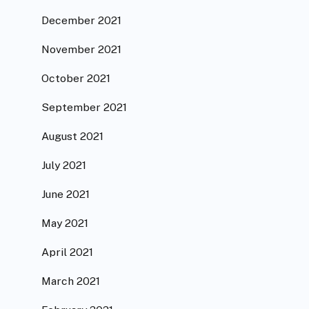
December 2021
November 2021
October 2021
September 2021
August 2021
July 2021
June 2021
May 2021
April 2021
March 2021