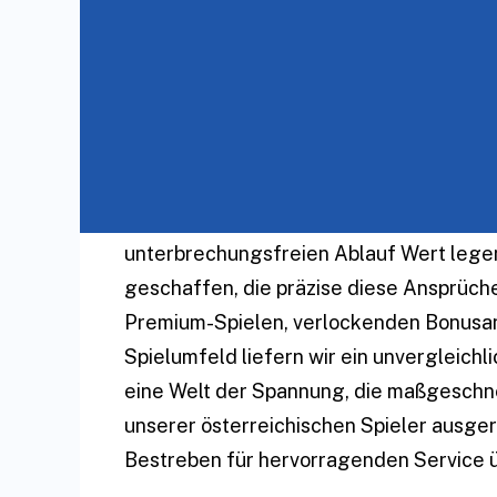
Casino in Österre
By
Arc Assosiates
May 27, 2026
Write a Comm
Willkommen in der faszinierenden Welt vo
Österreich den perfekten Gaming-Thril
Wir verstehen, dass österreichische Spi
unterbrechungsfreien Ablauf Wert legen
geschaffen, die präzise diese Ansprüche
Premium-Spielen, verlockenden Bonusan
Spielumfeld liefern wir ein unvergleichl
eine Welt der Spannung, die maßgeschn
unserer österreichischen Spieler ausgeri
Bestreben für hervorragenden Service 