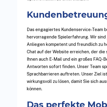
Kundenbetreuung
Das engagiertes Kundenservice-Team bei 
hervorragende Spielerfahrung. Wir sind j
Anliegen kompetent und freundlich zu h
Chat auf der Website erreichen, der die 
Ihnen auch E-Mail und ein großes FAQ-Be
Antworten sofort finden. Unser Team sp
Sprachbarrieren auftreten. Unser Ziel is
wirkungsvoll zu lösen, damit Sie sich au
können.
Das perfekte Mobi