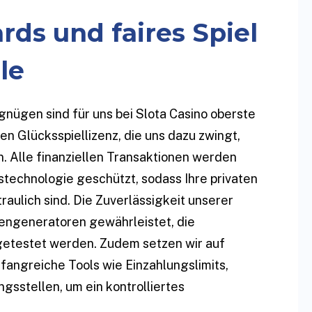
rds und faires Spiel
le
gnügen sind für uns bei Slota Casino oberste
llen Glücksspiellizenz, die uns dazu zwingt,
. Alle finanziellen Transaktionen werden
echnologie geschützt, sodass Ihre privaten
aulich sind. Die Zuverlässigkeit unserer
lengeneratoren gewährleistet, die
 getestet werden. Zudem setzen wir auf
fangreiche Tools wie Einzahlungslimits,
sstellen, um ein kontrolliertes