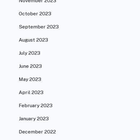
November 2023
October 2023
September 2023
August 2023
July 2023
June 2023
May 2023
April 2023
February 2023
January 2023
December 2022