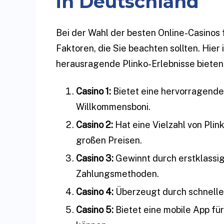
in Deutschland
Bei der Wahl der besten Online-Casinos f
Faktoren, die Sie beachten sollten. Hier 
herausragende Plinko-Erlebnisse bieten
Casino 1:
Bietet eine hervorragende
Willkommensboni.
Casino 2:
Hat eine Vielzahl von Plin
großen Preisen.
Casino 3:
Gewinnt durch erstklassi
Zahlungsmethoden.
Casino 4:
Überzeugt durch schnelle
Casino 5:
Bietet eine mobile App für