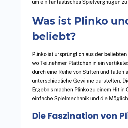
um ein fantastisches Spielvergnügen zu
Was ist Plinko un
beliebt?
Plinko ist ursprünglich aus der beliebte
wo Teilnehmer Plättchen in ein vertikale
durch eine Reihe von Stiften und fallen
unterschiedliche Gewinne darstellen. 
Ergebnis machen Plinko zu einem Hit in O
einfache Spielmechanik und die Möglichk
Die Faszination von Pl