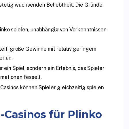
r stetig wachsenden Beliebtheit. Die Gründe
inko spielen, unabhängig von Vorkenntnissen
eit, große Gewinne mit relativ geringem
er an.
ur ein Spiel, sondern ein Erlebnis, das Spieler
mationen fesselt.
-Casinos können Spieler gleichzeitig spielen
-Casinos für Plinko