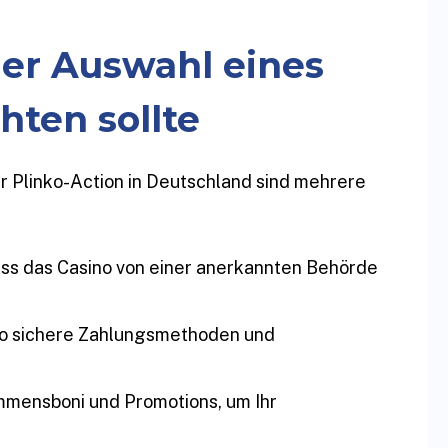
er Auswahl eines
hten sollte
r Plinko-Action in Deutschland sind mehrere
ass das Casino von einer anerkannten Behörde
no sichere Zahlungsmethoden und
mmensboni und Promotions, um Ihr