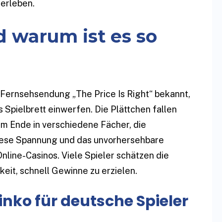
 erleben.
d warum ist es so
n Fernsehsendung „The Price Is Right“ bekannt,
s Spielbrett einwerfen. Die Plättchen fallen
 am Ende in verschiedene Fächer, die
Diese Spannung und das unvorhersehbare
nline-Casinos. Viele Spieler schätzen die
eit, schnell Gewinne zu erzielen.
inko für deutsche Spieler