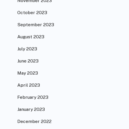
November 2023
October 2023
September 2023
August 2023
July 2023
June 2023
May 2023
April 2023
February 2023
January 2023
December 2022