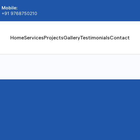
Mobile:
+91 9768750210
Home
Services
Projects
Gallery
Testimonials
Contact
nko-Action in Deutschland
-Casinos für Plinko-