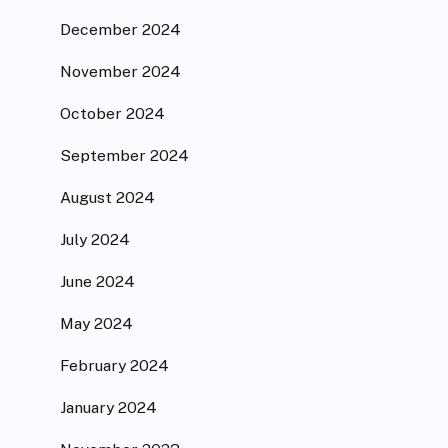
December 2024
November 2024
October 2024
September 2024
August 2024
July 2024
June 2024
May 2024
February 2024
January 2024