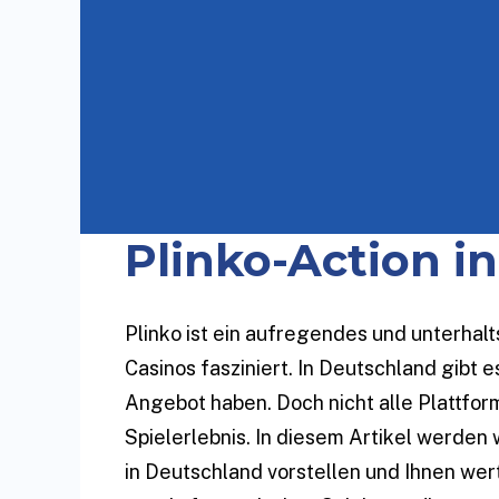
Action in Deutsc
By
Arc Assosiates
August 14, 2025
Die besten Onli
Plinko-Action i
Plinko ist ein aufregendes und unterhalt
Casinos fasziniert. In Deutschland gibt e
Angebot haben. Doch nicht alle Plattform
Spielerlebnis. In diesem Artikel werden 
in Deutschland vorstellen und Ihnen wert