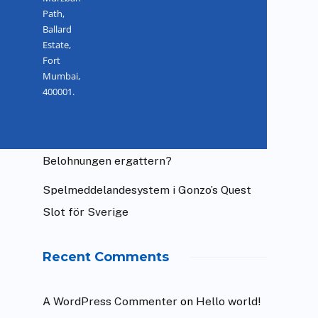
Path,
Unlock Elite Casino Rewards – Play
Ballard
Instantly & Earn Big
Estate,
Fort
How I Explored the Best Bitcoin Casino –
Mumbai,
From Sign‑Up to Cash‑Out
400001.
Wie ist es möglich, dass Spieler aus der
Schweiz bei Mafia Casino extra
Belohnungen ergattern?
Spelmeddelandesystem i Gonzo’s Quest
Slot för Sverige
Recent Comments
A WordPress Commenter
on
Hello world!