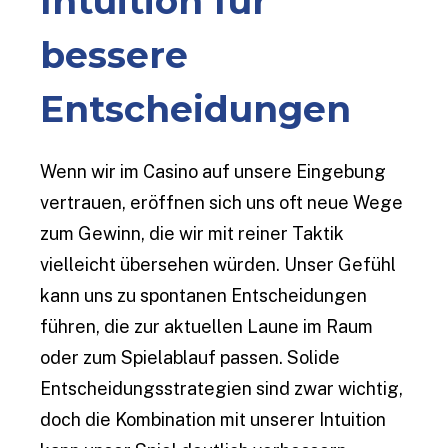
Intuition für
bessere
Entscheidungen
Wenn wir im Casino auf unsere Eingebung
vertrauen, eröffnen sich uns oft neue Wege
zum Gewinn, die wir mit reiner Taktik
vielleicht übersehen würden. Unser Gefühl
kann uns zu spontanen Entscheidungen
führen, die zur aktuellen Laune im Raum
oder zum Spielablauf passen. Solide
Entscheidungsstrategien sind zwar wichtig,
doch die Kombination mit unserer Intuition