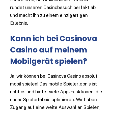
rundet unseren Casinobesuch perfekt ab
und macht ihn zu einem einzigartigen
Erlebnis.
Kann ich bei Casinova
Casino auf meinem
Mobilgerät spielen?
Ja, wir können bei Casinova Casino absolut
mobil spielen! Das mobile Spielerlebnis ist
nahtlos und bietet viele App-Funktionen, die
unser Spielerlebnis optimieren. Wir haben
Zugang auf eine weite Auswahl an Spielen,