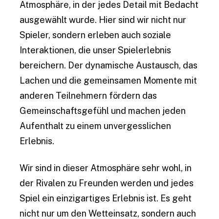
Atmosphäre, in der jedes Detail mit Bedacht
ausgewählt wurde. Hier sind wir nicht nur
Spieler, sondern erleben auch soziale
Interaktionen, die unser Spielerlebnis
bereichern. Der dynamische Austausch, das
Lachen und die gemeinsamen Momente mit
anderen Teilnehmern fördern das
Gemeinschaftsgefühl und machen jeden
Aufenthalt zu einem unvergesslichen
Erlebnis.
Wir sind in dieser Atmosphäre sehr wohl, in
der Rivalen zu Freunden werden und jedes
Spiel ein einzigartiges Erlebnis ist. Es geht
nicht nur um den Wetteinsatz, sondern auch