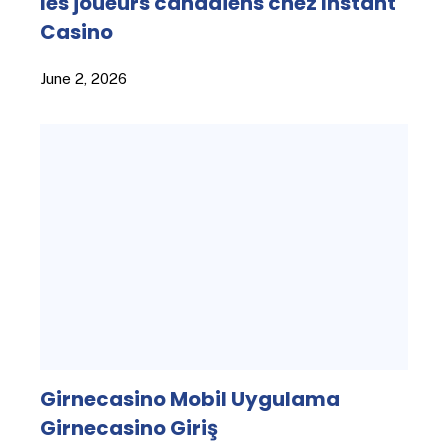
les joueurs canadiens chez Instant
Casino
June 2, 2026
Girnecasino Mobil Uygulama
Girnecasino Giriş