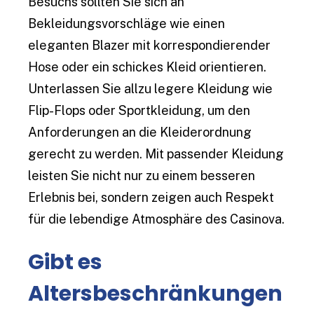
Besuchs sollten Sie sich an
Bekleidungsvorschläge wie einen
eleganten Blazer mit korrespondierender
Hose oder ein schickes Kleid orientieren.
Unterlassen Sie allzu legere Kleidung wie
Flip-Flops oder Sportkleidung, um den
Anforderungen an die Kleiderordnung
gerecht zu werden. Mit passender Kleidung
leisten Sie nicht nur zu einem besseren
Erlebnis bei, sondern zeigen auch Respekt
für die lebendige Atmosphäre des Casinova.
Gibt es
Altersbeschränkungen