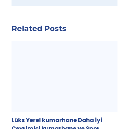
Related Posts
Lüks Yerel kumarhane Daha İyi
Çevrimiçi kumarhane ve Spor