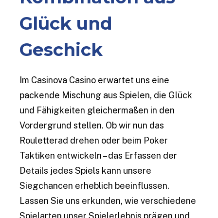
Glück und
Geschick
Im Casinova Casino erwartet uns eine
packende Mischung aus Spielen, die Glück
und Fähigkeiten gleichermaßen in den
Vordergrund stellen. Ob wir nun das
Rouletterad drehen oder beim Poker
Taktiken entwickeln – das Erfassen der
Details jedes Spiels kann unsere
Siegchancen erheblich beeinflussen.
Lassen Sie uns erkunden, wie verschiedene
Spielarten unser Spielerlebnis prägen und