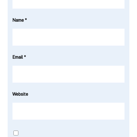
Name
*
Email
*
Website