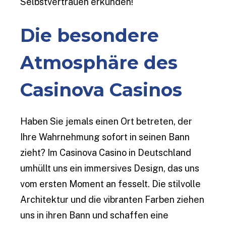
Selbstvertrauen erkunden!
Die besondere
Atmosphäre des
Casinova Casinos
Haben Sie jemals einen Ort betreten, der
Ihre Wahrnehmung sofort in seinen Bann
zieht? Im Casinova Casino in Deutschland
umhüllt uns ein immersives Design, das uns
vom ersten Moment an fesselt. Die stilvolle
Architektur und die vibranten Farben ziehen
uns in ihren Bann und schaffen eine