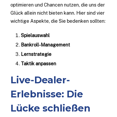
optimieren und Chancen nutzen, die uns der
Glück allein nicht bieten kann. Hier sind vier
wichtige Aspekte, die Sie bedenken sollten:
Spielauswahl
Bankroll-Management
Lernstrategie
Taktik anpassen
Live-Dealer-
Erlebnisse: Die
Lücke schließen