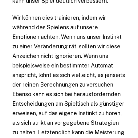
kann unser Spiel deutlich verbessern.
Wir können dies trainieren, indem wir
während des Spielens auf unsere
Emotionen achten. Wenn uns unser Instinkt
zu einer Veränderung rät, sollten wir diese
Anzeichen nicht ignorieren. Wenn uns
beispielsweise ein bestimmter Automat
anspricht, lohnt es sich vielleicht, es jenseits
der reinen Berechnungen zu versuchen.
Ebenso kann es sich bei herausfordernden
Entscheidungen am Spieltisch als günstiger
erweisen, auf das eigene Instinkt zu hören,
als sich strikt an vorgegebene Strategien
zu halten. Letztendlich kann die Meisterung