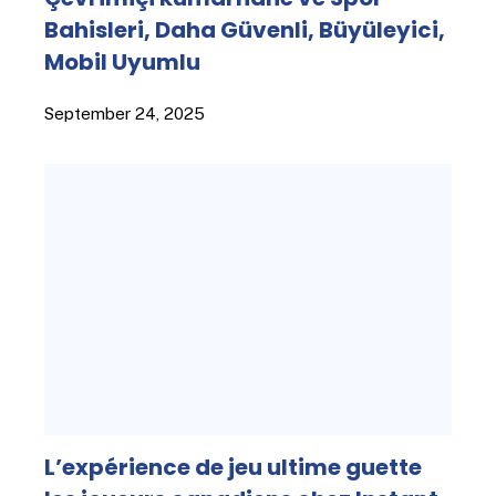
Bahisleri, Daha Güvenli, Büyüleyici,
Mobil Uyumlu
September 24, 2025
L’expérience de jeu ultime guette