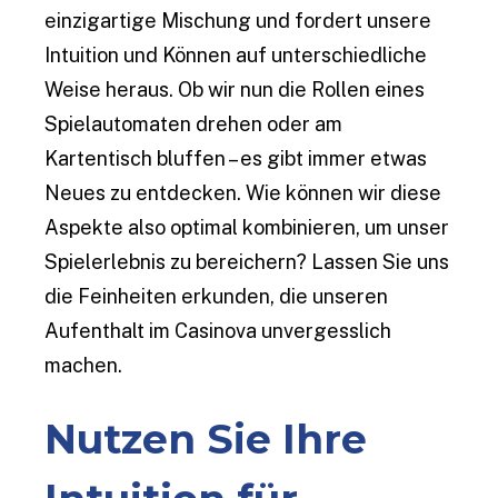
einzigartige Mischung und fordert unsere
Intuition und Können auf unterschiedliche
Weise heraus. Ob wir nun die Rollen eines
Spielautomaten drehen oder am
Kartentisch bluffen – es gibt immer etwas
Neues zu entdecken. Wie können wir diese
Aspekte also optimal kombinieren, um unser
Spielerlebnis zu bereichern? Lassen Sie uns
die Feinheiten erkunden, die unseren
Aufenthalt im Casinova unvergesslich
machen.
Nutzen Sie Ihre