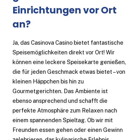
Einrichtungen vor Ort
an?
Ja, das Casinova Casino bietet fantastische
Speisemöglichkeiten direkt vor Ort! Wir
können eine leckere Speisekarte genießen,
die für jeden Geschmack etwas bietet – von
kleinen Häppchen bis hin zu
Gourmetgerichten. Das Ambiente ist
ebenso ansprechend und schafft die
perfekte Atmosphäre zum Relaxen nach
einem spannenden Spieltag. Ob wir mit
Freunden essen gehen oder einen Gewinn
zelebrieren, das kulinarische Erlebnis