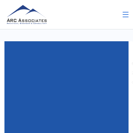
Home
casino
Disfruta del juego móvil sin límites con
PlayID: la opción definitiva en español
casino
Disfruta del juego móvil sin
límites con PlayID: la opción
definitiva en español
By
Arc Assosiates
July 6, 2026