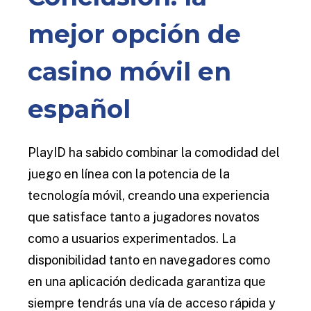
mejor opción de
casino móvil en
español
PlayID ha sabido combinar la comodidad del
juego en línea con la potencia de la
tecnología móvil, creando una experiencia
que satisface tanto a jugadores novatos
como a usuarios experimentados. La
disponibilidad tanto en navegadores como
en una aplicación dedicada garantiza que
siempre tendrás una vía de acceso rápida y