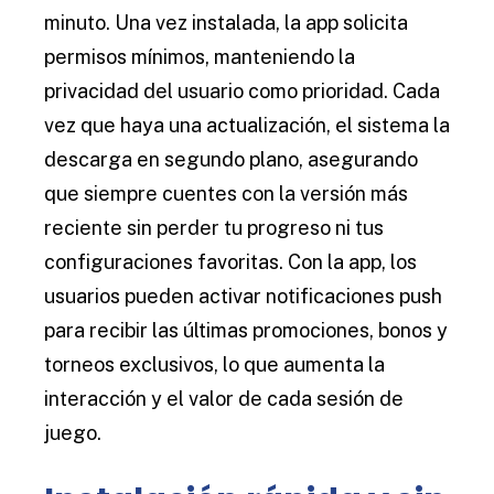
minuto. Una vez instalada, la app solicita
permisos mínimos, manteniendo la
privacidad del usuario como prioridad. Cada
vez que haya una actualización, el sistema la
descarga en segundo plano, asegurando
que siempre cuentes con la versión más
reciente sin perder tu progreso ni tus
configuraciones favoritas. Con la app, los
usuarios pueden activar notificaciones push
para recibir las últimas promociones, bonos y
torneos exclusivos, lo que aumenta la
interacción y el valor de cada sesión de
juego.