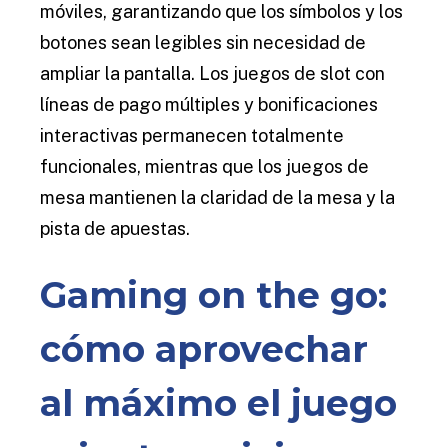
móviles, garantizando que los símbolos y los
botones sean legibles sin necesidad de
ampliar la pantalla. Los juegos de slot con
líneas de pago múltiples y bonificaciones
interactivas permanecen totalmente
funcionales, mientras que los juegos de
mesa mantienen la claridad de la mesa y la
pista de apuestas.
Gaming on the go:
cómo aprovechar
al máximo el juego