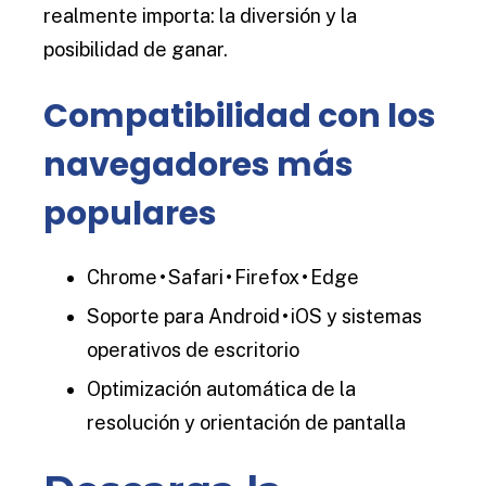
realmente importa: la diversión y la
posibilidad de ganar.
Compatibilidad con los
navegadores más
populares
Chrome • Safari • Firefox • Edge
Soporte para Android • iOS y sistemas
operativos de escritorio
Optimización automática de la
resolución y orientación de pantalla