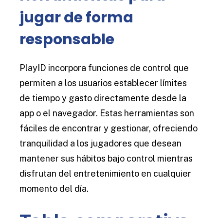
jugar de forma
responsable
PlayID incorpora funciones de control que
permiten a los usuarios establecer límites
de tiempo y gasto directamente desde la
app o el navegador. Estas herramientas son
fáciles de encontrar y gestionar, ofreciendo
tranquilidad a los jugadores que desean
mantener sus hábitos bajo control mientras
disfrutan del entretenimiento en cualquier
momento del día.