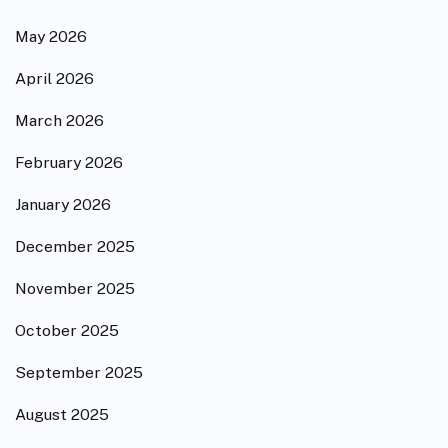
May 2026
April 2026
March 2026
February 2026
January 2026
December 2025
November 2025
October 2025
September 2025
August 2025