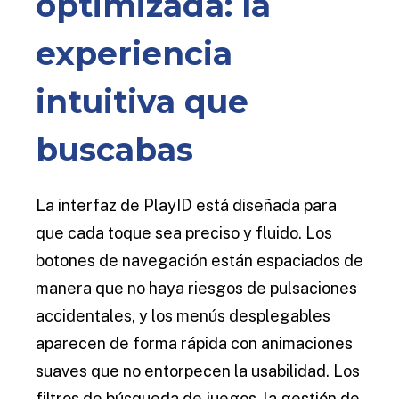
optimizada: la
experiencia
intuitiva que
buscabas
La interfaz de PlayID está diseñada para
que cada toque sea preciso y fluido. Los
botones de navegación están espaciados de
manera que no haya riesgos de pulsaciones
accidentales, y los menús desplegables
aparecen de forma rápida con animaciones
suaves que no entorpecen la usabilidad. Los
filtros de búsqueda de juegos, la gestión de