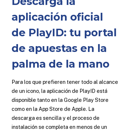
Descarga la
aplicación oficial
de PlayID: tu portal
de apuestas en la
palma de la mano
Para los que prefieren tener todo al alcance
de un icono, la aplicación de PlayID está
disponible tanto en la Google Play Store
como en la App Store de Apple. La
descarga es sencilla y el proceso de
instalación se completa en menos de un