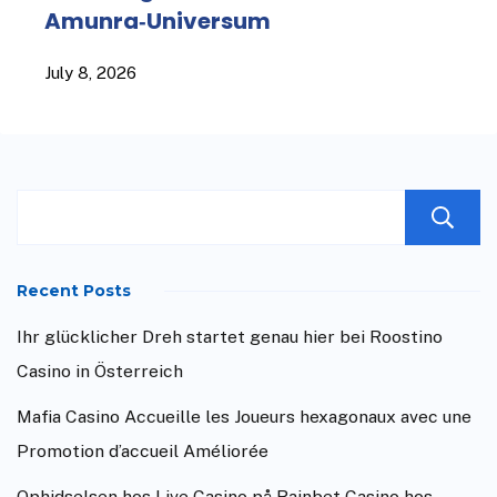
Amunra‑Universum
July 8, 2026
Recent Posts
Ihr glücklicher Dreh startet genau hier bei Roostino
Casino in Österreich
Mafia Casino Accueille les Joueurs hexagonaux avec une
Promotion d’accueil Améliorée
Ophidselsen hos Live Casino på Rainbet Casino hos