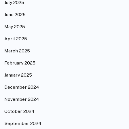
July 2025
June 2025
May 2025
April 2025
March 2025
February 2025
January 2025
December 2024
November 2024
October 2024
September 2024