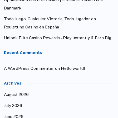
Danmark
Todo Juego, Cualquier Victoria, Todo Jugador en
Roulettino Casino en España
Unlock Elite Casino Rewards – Play Instantly & Earn Big
Recent Comments
A WordPress Commenter
on
Hello world!
Archives
August 2026
July 2026
June 2026