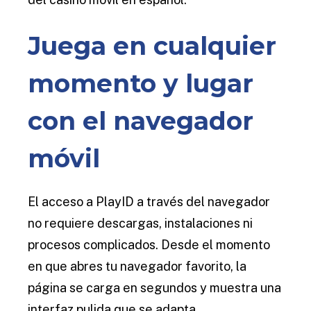
Juega en cualquier
momento y lugar
con el navegador
móvil
El acceso a PlayID a través del navegador
no requiere descargas, instalaciones ni
procesos complicados. Desde el momento
en que abres tu navegador favorito, la
página se carga en segundos y muestra una
interfaz pulida que se adapta