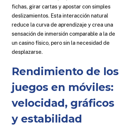
fichas, girar cartas y apostar con simples
deslizamientos. Esta interacción natural
reduce la curva de aprendizaje y crea una
sensación de inmersión comparable a la de
un casino físico, pero sin la necesidad de
desplazarse.
Rendimiento de los
juegos en móviles:
velocidad, gráficos
y estabilidad