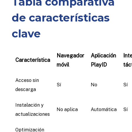
Tabla comparativa
de características
clave
Navegador
Aplicación
Int
Característica
móvil
PlayID
táct
Acceso sin
Sí
No
Sí
descarga
Instalación y
No aplica
Automática
Sí
actualizaciones
Optimización