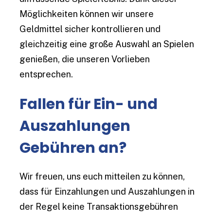
Möglichkeiten können wir unsere
Geldmittel sicher kontrollieren und
gleichzeitig eine große Auswahl an Spielen
genießen, die unseren Vorlieben
entsprechen.
Fallen für Ein- und
Auszahlungen
Gebühren an?
Wir freuen, uns euch mitteilen zu können,
dass für Einzahlungen und Auszahlungen in
der Regel keine Transaktionsgebühren