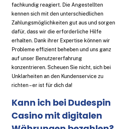
fachkundig reagiert. Die Angestellten
kennen sich mit den unterschiedlichen
Zahlungsmöglichkeiten gut aus und sorgen
dafür, dass wir die erforderliche Hilfe
erhalten. Dank ihrer Expertise können wir
Probleme effizient beheben und uns ganz
auf unser Benutzererfahrung
konzentrieren. Scheuen Sie nicht, sich bei
Unklarheiten an den Kundenservice zu
richten – er ist für dich da!
Kann ich bei Dudespin
Casino mit digitalen
Währungen bezahlen?