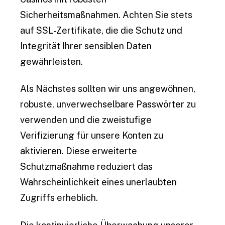
Sicherheitsmaßnahmen. Achten Sie stets
auf SSL-Zertifikate, die die Schutz und
Integrität Ihrer sensiblen Daten
gewährleisten.
Als Nächstes sollten wir uns angewöhnen,
robuste, unverwechselbare Passwörter zu
verwenden und die zweistufige
Verifizierung für unsere Konten zu
aktivieren. Diese erweiterte
Schutzmaßnahme reduziert das
Wahrscheinlichkeit eines unerlaubten
Zugriffs erheblich.