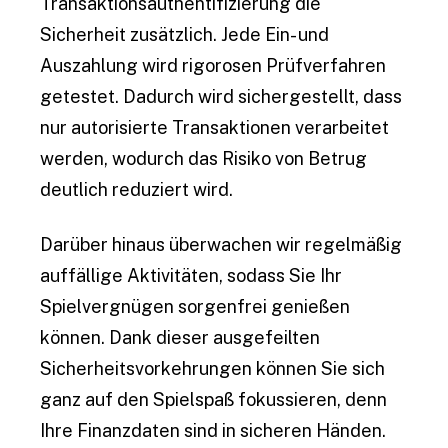
Transaktionsauthentifizierung die
Sicherheit zusätzlich. Jede Ein- und
Auszahlung wird rigorosen Prüfverfahren
getestet. Dadurch wird sichergestellt, dass
nur autorisierte Transaktionen verarbeitet
werden, wodurch das Risiko von Betrug
deutlich reduziert wird.
Darüber hinaus überwachen wir regelmäßig
auffällige Aktivitäten, sodass Sie Ihr
Spielvergnügen sorgenfrei genießen
können. Dank dieser ausgefeilten
Sicherheitsvorkehrungen können Sie sich
ganz auf den Spielspaß fokussieren, denn
Ihre Finanzdaten sind in sicheren Händen.