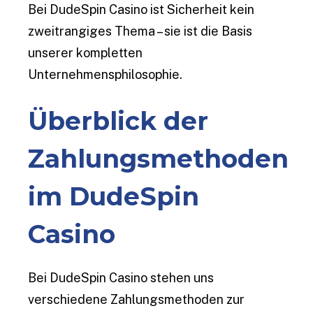
Bei DudeSpin Casino ist Sicherheit kein
zweitrangiges Thema – sie ist die Basis
unserer kompletten
Unternehmensphilosophie.
Überblick der
Zahlungsmethoden
im DudeSpin
Casino
Bei DudeSpin Casino stehen uns
verschiedene Zahlungsmethoden zur