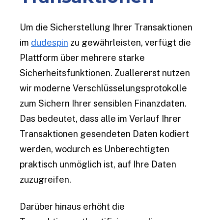
Um die Sicherstellung Ihrer Transaktionen
im
dudespin
zu gewährleisten, verfügt die
Plattform über mehrere starke
Sicherheitsfunktionen. Zuallererst nutzen
wir moderne Verschlüsselungsprotokolle
zum Sichern Ihrer sensiblen Finanzdaten.
Das bedeutet, dass alle im Verlauf Ihrer
Transaktionen gesendeten Daten kodiert
werden, wodurch es Unberechtigten
praktisch unmöglich ist, auf Ihre Daten
zuzugreifen.
Darüber hinaus erhöht die