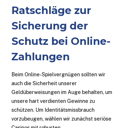
Ratschläge zur
Sicherung der
Schutz bei Online-
Zahlungen
Beim Online-Spielvergnügen sollten wir
auch die Sicherheit unserer
Geldüberweisungen im Auge behalten, um
unsere hart verdienten Gewinne zu
schützen. Um Identitätsmissbrauch
vorzubeugen, wählen wir zunächst seriöse
Casinos mit robusten