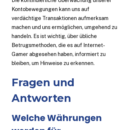
Die kontinuierliche Überwachung unserer
Kontobewegungen kann uns auf
verdächtige Transaktionen aufmerksam
machen und uns ermöglichen, umgehend zu
handeln. Es ist wichtig, über übliche
Betrugsmethoden, die es auf Internet-
Gamer abgesehen haben, informiert zu
bleiben, um Hinweise zu erkennen.
Fragen und
Antworten
Welche Währungen