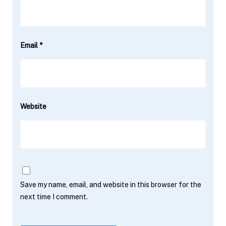
Email
*
Website
Save my name, email, and website in this browser for the
next time I comment.