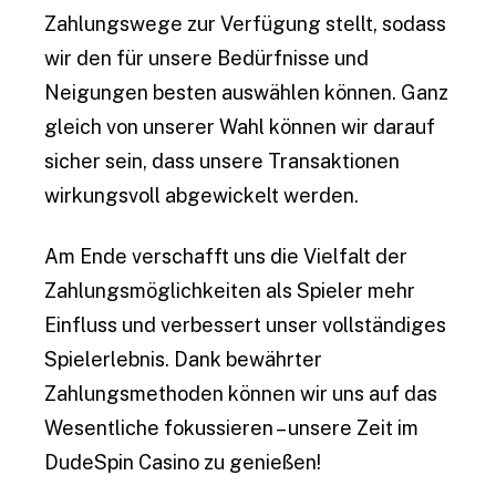
Zahlungswege zur Verfügung stellt, sodass
wir den für unsere Bedürfnisse und
Neigungen besten auswählen können. Ganz
gleich von unserer Wahl können wir darauf
sicher sein, dass unsere Transaktionen
wirkungsvoll abgewickelt werden.
Am Ende verschafft uns die Vielfalt der
Zahlungsmöglichkeiten als Spieler mehr
Einfluss und verbessert unser vollständiges
Spielerlebnis. Dank bewährter
Zahlungsmethoden können wir uns auf das
Wesentliche fokussieren – unsere Zeit im
DudeSpin Casino zu genießen!