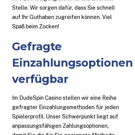
Stelle. Wir sorgen dafür, dass Sie schnell
auf Ihr Guthaben zugreifen können. Viel
Spaß beim Zocken!
Gefragte
Einzahlungsoptionen
verfügbar
Im DudeSpin Casino stellen wir eine Reihe
gefragter Einzahlungsmethoden für jeden
Spielerprofil. Unser Schwerpunkt liegt auf
anpassungsfähigen Zahlungsoptionen,