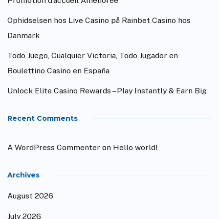
Promotion d’accueil Améliorée
Ophidselsen hos Live Casino på Rainbet Casino hos
Danmark
Todo Juego, Cualquier Victoria, Todo Jugador en
Roulettino Casino en España
Unlock Elite Casino Rewards – Play Instantly & Earn Big
Recent Comments
A WordPress Commenter
on
Hello world!
Archives
August 2026
July 2026