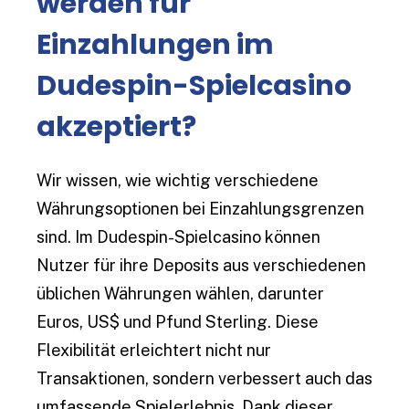
werden für
Einzahlungen im
Dudespin-Spielcasino
akzeptiert?
Wir wissen, wie wichtig verschiedene
Währungsoptionen bei Einzahlungsgrenzen
sind. Im Dudespin-Spielcasino können
Nutzer für ihre Deposits aus verschiedenen
üblichen Währungen wählen, darunter
Euros, US$ und Pfund Sterling. Diese
Flexibilität erleichtert nicht nur
Transaktionen, sondern verbessert auch das
umfassende Spielerlebnis. Dank dieser