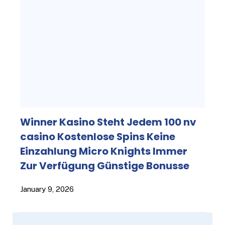
Winner Kasino Steht Jedem 100 nv
casino Kostenlose Spins Keine
Einzahlung Micro Knights Immer
Zur Verfügung Günstige Bonusse
January 9, 2026