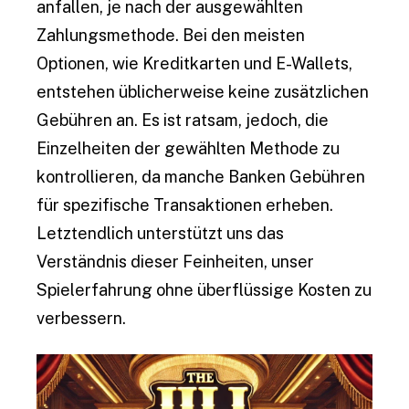
anfallen, je nach der ausgewählten
Zahlungsmethode. Bei den meisten
Optionen, wie Kreditkarten und E-Wallets,
entstehen üblicherweise keine zusätzlichen
Gebühren an. Es ist ratsam, jedoch, die
Einzelheiten der gewählten Methode zu
kontrollieren, da manche Banken Gebühren
für spezifische Transaktionen erheben.
Letztendlich unterstützt uns das
Verständnis dieser Feinheiten, unser
Spielerfahrung ohne überflüssige Kosten zu
verbessern.