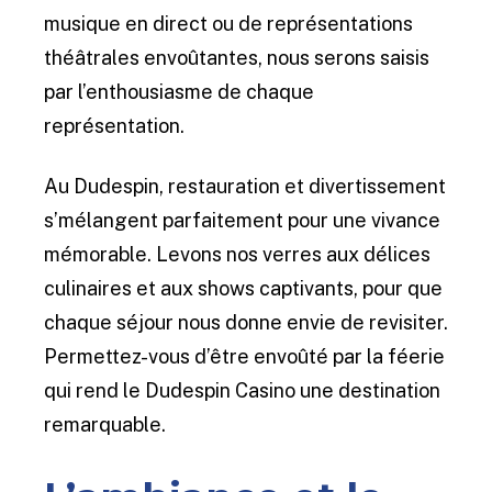
musique en direct ou de représentations
théâtrales envoûtantes, nous serons saisis
par l’enthousiasme de chaque
représentation.
Au Dudespin, restauration et divertissement
s’mélangent parfaitement pour une vivance
mémorable. Levons nos verres aux délices
culinaires et aux shows captivants, pour que
chaque séjour nous donne envie de revisiter.
Permettez-vous d’être envoûté par la féerie
qui rend le Dudespin Casino une destination
remarquable.