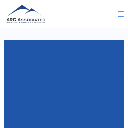
Home
Uncategorized
Brillez sous les projecteurs
avec le casino Dudespin en Belgique
Uncategorized
Brillez sous les projecteurs
avec le casino Dudespin en
Belgique
By
Arc Assosiates
April 8, 2026
Write a Comment