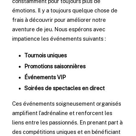
constamment pour toujours plus de
émotions. Il y a toujours quelque chose de
frais à découvrir pour améliorer notre
aventure de jeu. Nous espérons avec
impatience les événements suivants :
Tournois uniques
Promotions saisonnières
Événements VIP
Soirées de spectacles en direct
Ces événements soigneusement organisés
amplifient l’adrénaline et renforcent les
liens entre les passionnés. En prenant part à
des compétitions uniques et en bénéficiant