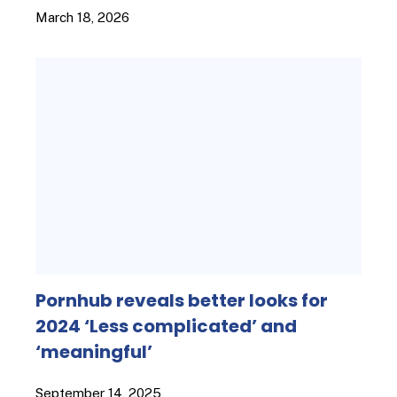
March 18, 2026
Pornhub reveals better looks for
2024 ‘Less complicated’ and
‘meaningful’
September 14, 2025