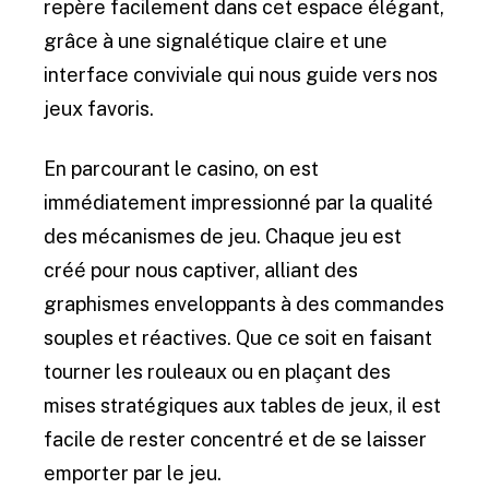
repère facilement dans cet espace élégant,
grâce à une signalétique claire et une
interface conviviale qui nous guide vers nos
jeux favoris.
En parcourant le casino, on est
immédiatement impressionné par la qualité
des mécanismes de jeu. Chaque jeu est
créé pour nous captiver, alliant des
graphismes enveloppants à des commandes
souples et réactives. Que ce soit en faisant
tourner les rouleaux ou en plaçant des
mises stratégiques aux tables de jeux, il est
facile de rester concentré et de se laisser
emporter par le jeu.