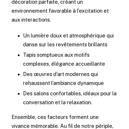
décoration parfaite, créant un
environnement favorable à l’excitation et
aux interactions.
Un lumière doux et atmosphérique qui
danse sur les revêtements brillants
Tapis somptueux aux motifs
complexes, élégance accueillante
Des œuvres d’art modernes qui
rehaussent l’ambiance dynamique
Des salons confortables, idéaux pour la
conversation et la relaxation.
Ensemble, ces facteurs forment une
vivance mémorable. Au fil de notre périple,