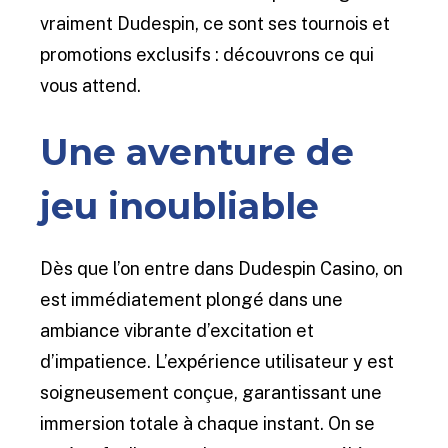
vraiment Dudespin, ce sont ses tournois et
promotions exclusifs : découvrons ce qui
vous attend.
Une aventure de
jeu inoubliable
Dès que l’on entre dans Dudespin Casino, on
est immédiatement plongé dans une
ambiance vibrante d’excitation et
d’impatience. L’expérience utilisateur y est
soigneusement conçue, garantissant une
immersion totale à chaque instant. On se