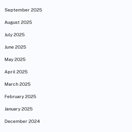
September 2025
August 2025
July 2025
June 2025
May 2025
April 2025
March 2025
February 2025
January 2025
December 2024