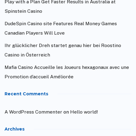
Play with a Plan Get Faster Results in Australia at
Spinstein Casino
DudeSpin Casino site Features Real Money Games
Canadian Players Will Love
Ihr glücklicher Dreh startet genau hier bei Roostino
Casino in Österreich
Mafia Casino Accueille les Joueurs hexagonaux avec une
Promotion d’accueil Améliorée
Recent Comments
A WordPress Commenter
on
Hello world!
Archives