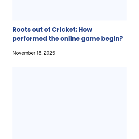
Roots out of Cricket: How
performed the online game begin?
November 18, 2025