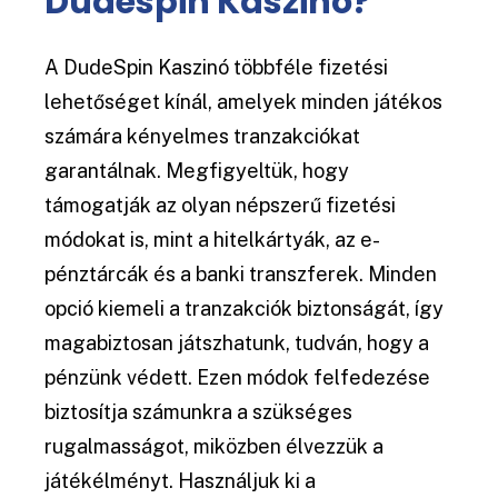
Dudespin Kaszinó?
A DudeSpin Kaszinó többféle fizetési
lehetőséget kínál, amelyek minden játékos
számára kényelmes tranzakciókat
garantálnak. Megfigyeltük, hogy
támogatják az olyan népszerű fizetési
módokat is, mint a hitelkártyák, az e-
pénztárcák és a banki transzferek. Minden
opció kiemeli a tranzakciók biztonságát, így
magabiztosan játszhatunk, tudván, hogy a
pénzünk védett. Ezen módok felfedezése
biztosítja számunkra a szükséges
rugalmasságot, miközben élvezzük a
játékélményt. Használjuk ki a