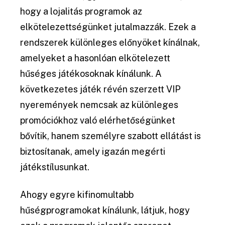
hogy a lojalitás programok az
elkötelezettségünket jutalmazzák. Ezek a
rendszerek különleges előnyöket kínálnak,
amelyeket a hasonlóan elkötelezett
hűséges játékosoknak kínálunk. A
következetes játék révén szerzett VIP
nyeremények nemcsak az különleges
promóciókhoz való elérhetőségünket
bővítik, hanem személyre szabott ellátást is
biztosítanak, amely igazán megérti
játékstílusunkat.
Ahogy egyre kifinomultabb
hűségprogramokat kínálunk, látjuk, hogy