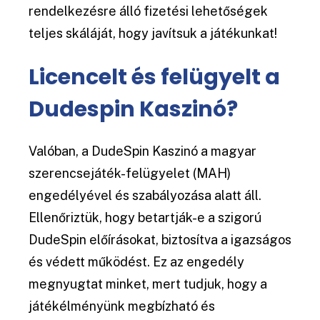
rendelkezésre álló fizetési lehetőségek
teljes skáláját, hogy javítsuk a játékunkat!
Licencelt és felügyelt a
Dudespin Kaszinó?
Valóban, a DudeSpin Kaszinó a magyar
szerencsejáték-felügyelet (MAH)
engedélyével és szabályozása alatt áll.
Ellenőriztük, hogy betartják-e a szigorú
DudeSpin előírásokat, biztosítva a igazságos
és védett működést. Ez az engedély
megnyugtat minket, mert tudjuk, hogy a
játékélményünk megbízható és