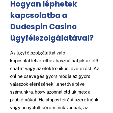
Hogyan léphetek
kapcsolatba a
Dudespin Casino
ügyfélszolgálatával?
Az ügyfélszolgálattal való
kapcsolatfelvételhez használhatjuk az élő
chatet vagy az elektronikus levelezést. Az
online csevegés gyors módja az gyors
válaszok elérésének, lehetővé téve
számunkra, hogy azonnal oldjuk meg a
problémákat. Ha alapos leírást szeretnénk,
vagy bonyolult kérdéseink vannak, az