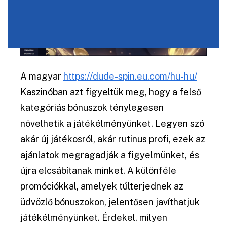
A magyar
https://dude-spin.eu.com/hu-hu/
Kaszinóban azt figyeltük meg, hogy a felső
kategóriás bónuszok ténylegesen
növelhetik a játékélményünket. Legyen szó
akár új játékosról, akár rutinus profi, ezek az
ajánlatok megragadják a figyelmünket, és
újra elcsábítanak minket. A különféle
promóciókkal, amelyek túlterjednek az
üdvözlő bónuszokon, jelentősen javíthatjuk
játékélményünket. Érdekel, milyen