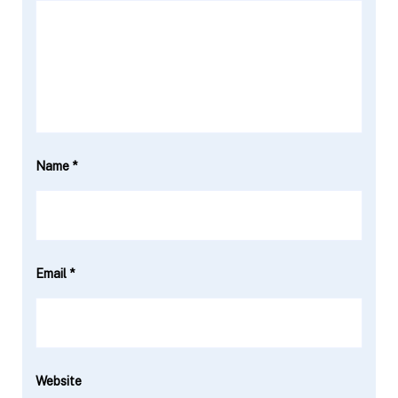
Name
*
Email
*
Website