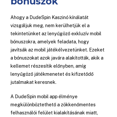
bónuszok
Ahogy a DudeSpin Kaszinó kínálatát
vizsgáljuk meg, nem kerülhetjük el a
tekintetünket az lenyűgöző exkluzív mobil
bónuszokra, amelyek feladata, hogy
javítsák az mobil játékélvezetünket. Ezeket
a bónuszokat azok javára alakították, akik a
kellemet részesítik előnyben, amíg
lenyűgöző játékmenetet és kifizetődő
jutalmakat keresnek.
A DudeSpin mobil app élménye
megkülönböztethető a zökkenőmentes
felhasználói felület kialakításának miatt,