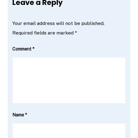
Leave a Reply
Your email address will not be published.
Required fields are marked
*
Comment
*
Name
*