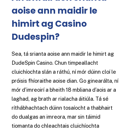
aoise ann maidir le
himirt ag Casino
Dudespin?
Sea, tá srianta aoise ann maidir le himirt ag
DudeSpin Casino. Chun timpeallacht
cluichíochta slán a ráthú, ní mór dúinn cloí le
próisis fhíoraithe aoise dian. Go ginearálta, ní
mór d’imreoirí a bheith 18 mbliana d’aois ar a
laghad, ag brath ar rialacha áitiúla. Tá sé
ríthábhachtach dúinn tosaíocht a thabhairt
do dualgas an imreora, mar sin táimid
tiomanta do chleachtais cluichíochta