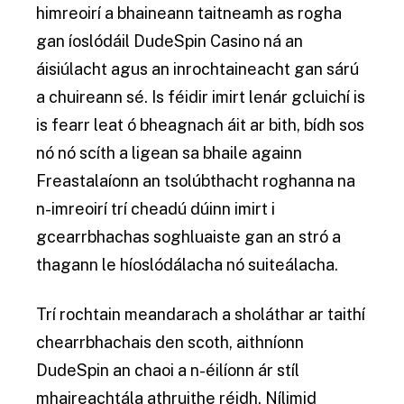
himreoirí a bhaineann taitneamh as rogha
gan íoslódáil DudeSpin Casino ná an
áisiúlacht agus an inrochtaineacht gan sárú
a chuireann sé. Is féidir imirt lenár gcluichí is
is fearr leat ó bheagnach áit ar bith, bídh sos
nó nó scíth a ligean sa bhaile againn
Freastalaíonn an tsolúbthacht roghanna na
n-imreoirí trí cheadú dúinn imirt i
gcearrbhachas soghluaiste gan an stró a
thagann le híoslódálacha nó suiteálacha.
Trí rochtain meandarach a sholáthar ar taithí
chearrbhachais den scoth, aithníonn
DudeSpin an chaoi a n-éilíonn ár stíl
mhaireachtála athruithe réidh. Nílimid