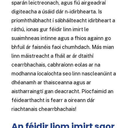
sparán leictreonach, agus fiú airgeadraí
digiteacha a úsáid dár n-idirbhearta. Is
príomhthábhacht í sábháilteacht idirbheart a
ráthú, ionas gur féidir linn imirt le
suaimhneas intinne agus a fhios againn go
bhfuil ár faisnéis faoi chumhdach. Más mian
linn máistreacht a fháil ar ár dtaithí
cearrbhachais, cabhraíonn eolas ar na
modhanna íocaíochta seo linn nascleanúint a
dhéanamh ar thaisceanna agus ar
aistharraingtí gan deacracht. Píocfaimid an
féidearthacht is fearr a oireann dár
riachtanais chearrbhachais!
An féidir liom imirt saor