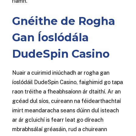
riamh.
Gnéithe de Rogha
Gan Íoslódála
DudeSpin Casino
Nuair a cuirimid iniúchadh ar rogha gan
íoslódáil DudeSpin Casino, faighimid go tapa
raon tréithe a fheabhsaíonn ár dtaithí. Ar an
gcéad dul síos, cuireann na féidearthachtaí
imirt meandaracha seans dúinn dul isteach
ar ár gcluichí is fearr leat go díreach
mbrabhsálaí gréasáin, rud a chuireann