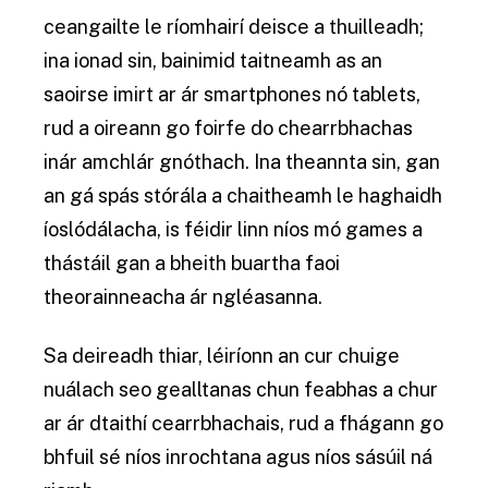
ceangailte le ríomhairí deisce a thuilleadh;
ina ionad sin, bainimid taitneamh as an
saoirse imirt ar ár smartphones nó tablets,
rud a oireann go foirfe do chearrbhachas
inár amchlár gnóthach. Ina theannta sin, gan
an gá spás stórála a chaitheamh le haghaidh
íoslódálacha, is féidir linn níos mó games a
thástáil gan a bheith buartha faoi
theorainneacha ár ngléasanna.
Sa deireadh thiar, léiríonn an cur chuige
nuálach seo gealltanas chun feabhas a chur
ar ár dtaithí cearrbhachais, rud a fhágann go
bhfuil sé níos inrochtana agus níos sásúil ná