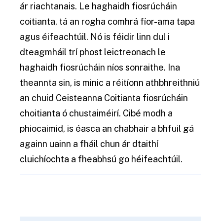
ár riachtanais. Le haghaidh fiosrúcháin
coitianta, tá an rogha comhrá fíor-ama tapa
agus éifeachtúil. Nó is féidir linn dul i
dteagmháil trí phost leictreonach le
haghaidh fiosrúcháin níos sonraithe. Ina
theannta sin, is minic a réitíonn athbhreithniú
an chuid Ceisteanna Coitianta fiosrúcháin
choitianta ó chustaiméirí. Cibé modh a
phiocaimid, is éasca an chabhair a bhfuil gá
againn uainn a fháil chun ár dtaithí
cluichíochta a fheabhsú go héifeachtúil.