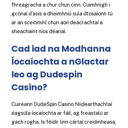
fhreagracha a chur chun cinn. Cuimhnigh i
gcónaí d’aois a dheimhniú sula dtosaíonn tú
ar an sceitimíní chun aon deacrachtaí a
sheachaint níos déanaí.
Cad iad na Modhanna
Íocaíochta a nGlactar
leo ag Dudespin
Casino?
Cuireann DudeSpin Casino féidearthachtaí
éagsúla íocaíochta ar fáil, ag freastalú ar
gach rogha. Is féidir linn cártaí creidmheasa,