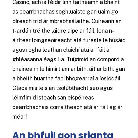
Casino, ach is féidir linn taitneamh a bhaint
as cearrbhachas soghluaiste gan uaim go
díreach tríd ár mbrabhsálaithe. Cuireann an
t-ardán tréithe láidre aipe ar fáil, lena n-
áirítear loingseoireacht atá furasta le húsáid
agus rogha leathan cluichí atá ar fáil ar
ghléasanna éagsúla. Tuigimid an compord a
bhaineann le himirt am ar bith, áit ar bith, gan
a bheith buartha faoi bhogearraí a íoslódáil.
Glacaimis leis an tsolúbthacht seo agus
léimfimid isteach san eispéireas
cearrbhachais corraitheach atá ar fáil ag ár
méar!
An bhfuil aon srianta