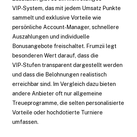
VIP‑System, das mit jedem Umsatz Punkte
sammelt und exklusive Vorteile wie
persönliche Account‑Manager, schnellere
Auszahlungen und individuelle
Bonusangebote freischaltet. Frumzii legt
besonderen Wert darauf, dass die
VIP‑Stufen transparent dargestellt werden
und dass die Belohnungen realistisch
erreichbar sind. Im Vergleich dazu bieten
andere Anbieter oft nur allgemeine
Treueprogramme, die selten personalisierte
Vorteile oder hochdotierte Turniere
umfassen.