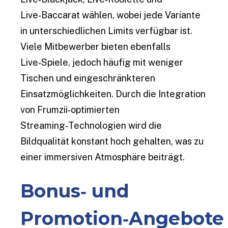
Live‑Baccarat wählen, wobei jede Variante
in unterschiedlichen Limits verfügbar ist.
Viele Mitbewerber bieten ebenfalls
Live‑Spiele, jedoch häufig mit weniger
Tischen und eingeschränkteren
Einsatzmöglichkeiten. Durch die Integration
von Frumzii‑optimierten
Streaming‑Technologien wird die
Bildqualität konstant hoch gehalten, was zu
einer immersiven Atmosphäre beiträgt.
Bonus‑ und
Promotion‑Angebote