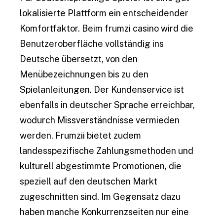
lokalisierte Plattform ein entscheidender
Komfortfaktor. Beim frumzi casino wird die
Benutzeroberfläche vollständig ins
Deutsche übersetzt, von den
Menübezeichnungen bis zu den
Spielanleitungen. Der Kundenservice ist
ebenfalls in deutscher Sprache erreichbar,
wodurch Missverständnisse vermieden
werden. Frumzii bietet zudem
landesspezifische Zahlungsmethoden und
kulturell abgestimmte Promotionen, die
speziell auf den deutschen Markt
zugeschnitten sind. Im Gegensatz dazu
haben manche Konkurrenzseiten nur eine