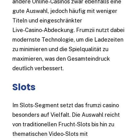
andere Online‑Casinos zwar ebenfalls eine
gute Auswahl, jedoch häufig mit weniger
Titeln und eingeschränkter
Live‑Casino‑Abdeckung. Frumzii nutzt dabei
modernste Technologie, um die Ladezeiten
zu minimieren und die Spielqualität zu
maximieren, was den Gesamteindruck
deutlich verbessert.
Slots
Im Slots‑Segment setzt das frumzi casino
besonders auf Vielfalt. Die Auswahl reicht
von traditionellen Frucht‑Slots bis hin zu
thematischen Video‑Slots mit