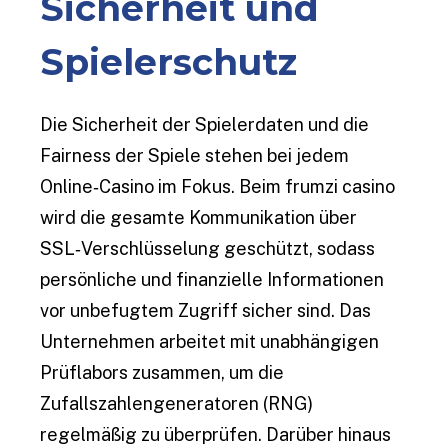
Sicherheit und
Spielerschutz
Die Sicherheit der Spielerdaten und die
Fairness der Spiele stehen bei jedem
Online‑Casino im Fokus. Beim frumzi casino
wird die gesamte Kommunikation über
SSL‑Verschlüsselung geschützt, sodass
persönliche und finanzielle Informationen
vor unbefugtem Zugriff sicher sind. Das
Unternehmen arbeitet mit unabhängigen
Prüflabors zusammen, um die
Zufallszahlengeneratoren (RNG)
regelmäßig zu überprüfen. Darüber hinaus