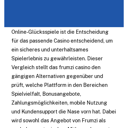
By
Arc Assosiates
July 8, 2026
Im wachsenden Markt der
Online‑Glücksspiele ist die Entscheidung
für das passende Casino entscheidend, um
ein sicheres und unterhaltsames
Spielerlebnis zu gewährleisten. Dieser
Vergleich stellt das frumzi casino den
gängigen Alternativen gegenüber und
prüft, welche Plattform in den Bereichen
Spielvielfalt, Bonusangebote,
Zahlungsmöglichkeiten, mobile Nutzung
und Kundensupport die Nase vorn hat. Dabei
wird sowohl das Angebot von Frumzi als