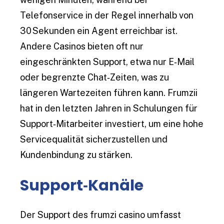
Telefonservice in der Regel innerhalb von
30 Sekunden ein Agent erreichbar ist.
Andere Casinos bieten oft nur
eingeschränkten Support, etwa nur E‑Mail
oder begrenzte Chat‑Zeiten, was zu
längeren Wartezeiten führen kann. Frumzii
hat in den letzten Jahren in Schulungen für
Support‑Mitarbeiter investiert, um eine hohe
Servicequalität sicherzustellen und
Kundenbindung zu stärken.
Support‑Kanäle
Der Support des frumzi casino umfasst