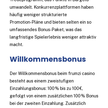
umwandelt. Konkurrenzplattformen haben
häufig weniger strukturierte
Promotion‑Pläne und bieten selten ein so
umfassendes Bonus‑Paket, was das
langfristige Spielerlebnis weniger attraktiv
macht.
Willkommensbonus
Der Willkommensbonus beim frumzi casino
besteht aus einem zweistufigen
Einzahlungsbonus: 100 % bis zu 100 €,
gefolgt von einem zusätzlichen 100 % Bonus
bei der zweiten Einzahlung. Zusätzlich