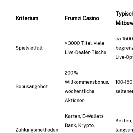
Typisc
Kriterium
Frumzi Casino
Mitbew
ca. 1500
> 3000 Titel, viele
Spielvielfalt
begren
Live‑Dealer‑Tische
Live‑Op
200 %
Willkommensbonus,
100‑150
Bonusangebot
wöchentliche
seltene
Aktionen
Karten, E‑Wallets,
Karten,
Bank, Krypto,
Zahlungsmethoden
langsa