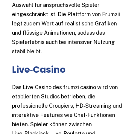
Auswahl für anspruchsvolle Spieler
eingeschränkt ist. Die Plattform von Frumzii
legt zudem Wert auf realistische Grafiken
und flüssige Animationen, sodass das
Spielerlebnis auch bei intensiver Nutzung
stabil bleibt.
Live‑Casino
Das Live‑Casino des frumzi casino wird von
etablierten Studios betrieben, die
professionelle Croupiers, HD‑Streaming und
interaktive Features wie Chat‑Funktionen
bieten. Spieler können zwischen
Live‑Blackjack, Live‑Roulette und