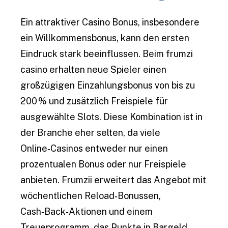
Ein attraktiver Casino Bonus, insbesondere
ein Willkommensbonus, kann den ersten
Eindruck stark beeinflussen. Beim frumzi
casino erhalten neue Spieler einen
großzügigen Einzahlungsbonus von bis zu
200 % und zusätzlich Freispiele für
ausgewählte Slots. Diese Kombination ist in
der Branche eher selten, da viele
Online‑Casinos entweder nur einen
prozentualen Bonus oder nur Freispiele
anbieten. Frumzii erweitert das Angebot mit
wöchentlichen Reload‑Bonussen,
Cash‑Back‑Aktionen und einem
Treueprogramm, das Punkte in Bargeld