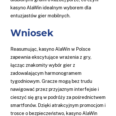
kasyno AlaWin idealnym wyborem dla
entuzjastów gier mobilnych.
Wniosek
Reasumując, kasyno AlaWin w Polsce
zapewnia ekscytujące wrażenia z gry,
łącząc znakomity wybór gier z
zadowalającym harmonogramem
tygodniowym. Gracze mogą bez trudu
nawigować przez przyjaznym interfejsie i
cieszyć się grą w podróży za pośrednictwem
smartfonów. Dzięki atrakcyjnym promocjom i
trosce o bezpieczeństwo, kasyno AlaWin