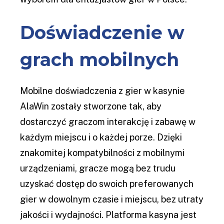
Doświadczenie w
grach mobilnych
Mobilne doświadczenia z gier w kasynie
AlaWin zostały stworzone tak, aby
dostarczyć graczom interakcję i zabawę w
każdym miejscu i o każdej porze. Dzięki
znakomitej kompatybilności z mobilnymi
urządzeniami, gracze mogą bez trudu
uzyskać dostęp do swoich preferowanych
gier w dowolnym czasie i miejscu, bez utraty
jakości i wydajności. Platforma kasyna jest