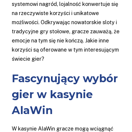
systemowi nagród, lojalność konwertuje się
na rzeczywiste korzyści i unikatowe
możliwości. Odkrywając nowatorskie sloty i
tradycyjne gry stołowe, gracze zauważą, że
emocje na tym się nie kończą. Jakie inne
korzyści są oferowane w tym interesującym
świecie gier?
Fascynujący wybór
gier w kasynie
AlaWin
W kasynie AlaWin gracze mogą wciągnąć