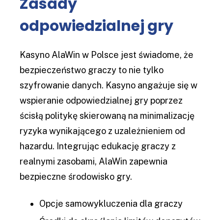
Zasady
odpowiedzialnej gry
Kasyno AlaWin w Polsce jest świadome, że
bezpieczeństwo graczy to nie tylko
szyfrowanie danych. Kasyno angażuje się w
wspieranie odpowiedzialnej gry poprzez
ścisłą politykę skierowaną na minimalizację
ryzyka wynikającego z uzależnieniem od
hazardu. Integrując edukację graczy z
realnymi zasobami, AlaWin zapewnia
bezpieczne środowisko gry.
Opcje samowykluczenia dla graczy