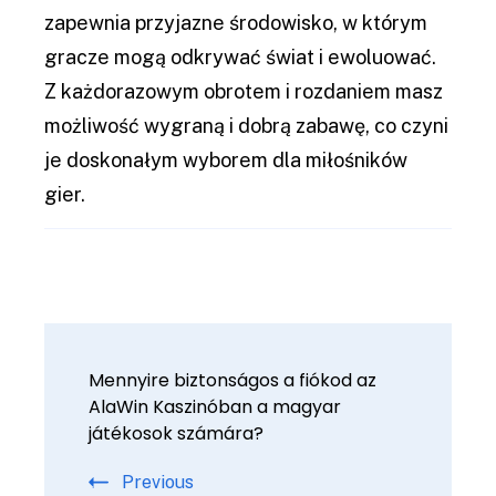
zapewnia przyjazne środowisko, w którym
gracze mogą odkrywać świat i ewoluować.
Z każdorazowym obrotem i rozdaniem masz
możliwość wygraną i dobrą zabawę, co czyni
je doskonałym wyborem dla miłośników
gier.
Mennyire biztonságos a fiókod az
AlaWin Kaszinóban a magyar
játékosok számára?
Previous