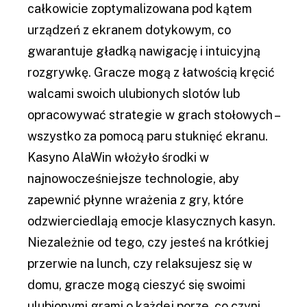
całkowicie zoptymalizowana pod kątem
urządzeń z ekranem dotykowym, co
gwarantuje gładką nawigację i intuicyjną
rozgrywkę. Gracze mogą z łatwością kręcić
walcami swoich ulubionych slotów lub
opracowywać strategie w grach stołowych –
wszystko za pomocą paru stuknięć ekranu.
Kasyno AlaWin włożyło środki w
najnowocześniejsze technologie, aby
zapewnić płynne wrażenia z gry, które
odzwierciedlają emocje klasycznych kasyn.
Niezależnie od tego, czy jesteś na krótkiej
przerwie na lunch, czy relaksujesz się w
domu, gracze mogą cieszyć się swoimi
ulubionymi grami o każdej porze, co czyni