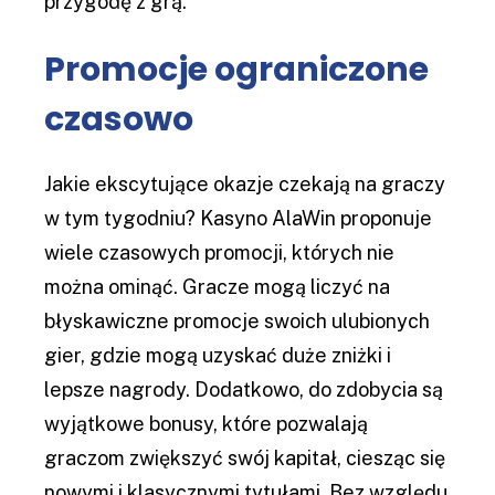
przygodę z grą.
Promocje ograniczone
czasowo
Jakie ekscytujące okazje czekają na graczy
w tym tygodniu? Kasyno AlaWin proponuje
wiele czasowych promocji, których nie
można ominąć. Gracze mogą liczyć na
błyskawiczne promocje swoich ulubionych
gier, gdzie mogą uzyskać duże zniżki i
lepsze nagrody. Dodatkowo, do zdobycia są
wyjątkowe bonusy, które pozwalają
graczom zwiększyć swój kapitał, ciesząc się
nowymi i klasycznymi tytułami. Bez względu