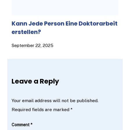
Kann Jede Person Eine Doktorarbeit
erstellen?
September 22, 2025
Leave a Reply
Your email address will not be published.
Required fields are marked
*
Comment
*