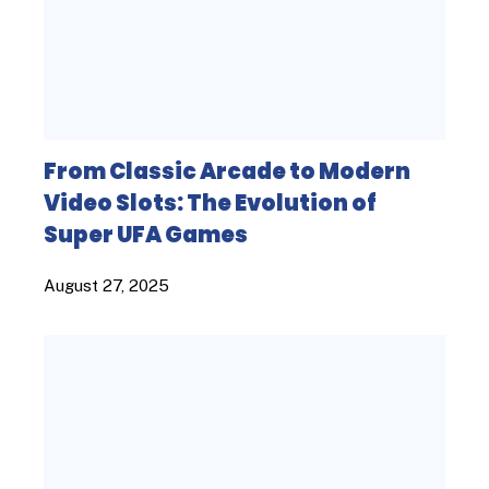
From Classic Arcade to Modern
Video Slots: The Evolution of
Super UFA Games
August 27, 2025