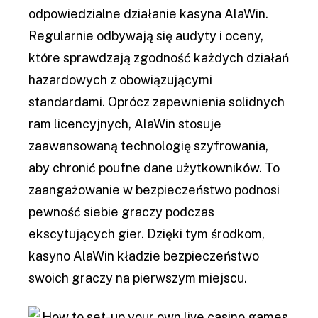
odpowiedzialne działanie kasyna AlaWin.
Regularnie odbywają się audyty i oceny,
które sprawdzają zgodność każdych działań
hazardowych z obowiązującymi
standardami. Oprócz zapewnienia solidnych
ram licencyjnych, AlaWin stosuje
zaawansowaną technologię szyfrowania,
aby chronić poufne dane użytkowników. To
zaangażowanie w bezpieczeństwo podnosi
pewność siebie graczy podczas
ekscytujących gier. Dzięki tym środkom,
kasyno AlaWin kładzie bezpieczeństwo
swoich graczy na pierwszym miejscu.