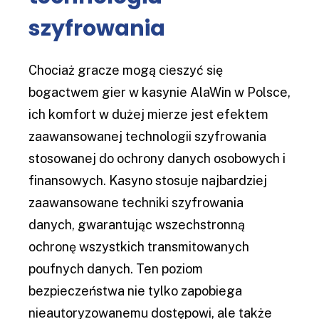
szyfrowania
Chociaż gracze mogą cieszyć się
bogactwem gier w kasynie AlaWin w Polsce,
ich komfort w dużej mierze jest efektem
zaawansowanej technologii szyfrowania
stosowanej do ochrony danych osobowych i
finansowych. Kasyno stosuje najbardziej
zaawansowane techniki szyfrowania
danych, gwarantując wszechstronną
ochronę wszystkich transmitowanych
poufnych danych. Ten poziom
bezpieczeństwa nie tylko zapobiega
nieautoryzowanemu dostępowi, ale także