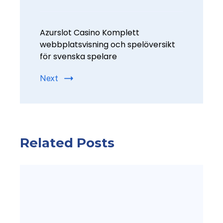
Azurslot Casino Komplett
webbplatsvisning och spelöversikt
för svenska spelare
Next
Related Posts