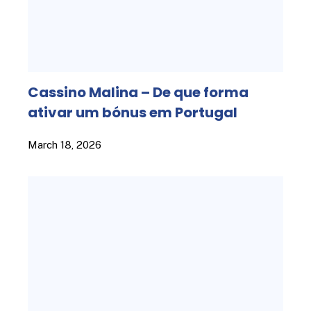
Cassino Malina – De que forma
ativar um bónus em Portugal
March 18, 2026