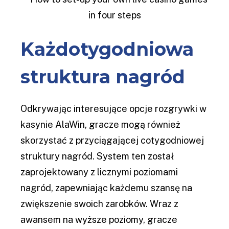
Każdotygodniowa
struktura nagród
Odkrywając interesujące opcje rozgrywki w
kasynie AlaWin, gracze mogą również
skorzystać z przyciągającej cotygodniowej
struktury nagród. System ten został
zaprojektowany z licznymi poziomami
nagród, zapewniając każdemu szansę na
zwiększenie swoich zarobków. Wraz z
awansem na wyższe poziomy, gracze