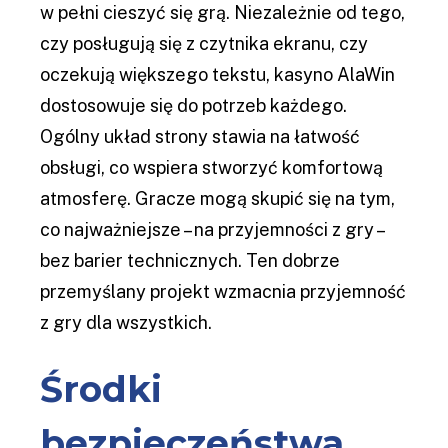
w pełni cieszyć się grą. Niezależnie od tego,
czy posługują się z czytnika ekranu, czy
oczekują większego tekstu, kasyno AlaWin
dostosowuje się do potrzeb każdego.
Ogólny układ strony stawia na łatwość
obsługi, co wspiera stworzyć komfortową
atmosferę. Gracze mogą skupić się na tym,
co najważniejsze – na przyjemności z gry –
bez barier technicznych. Ten dobrze
przemyślany projekt wzmacnia przyjemność
z gry dla wszystkich.
Środki
bezpieczeństwa