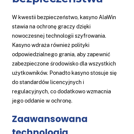
W kwestii bezpieczeństwo, kasyno AlaWin
stawia na ochronę graczy dzięki
nowoczesnej technologii szyfrowania.
Kasyno wdraża również polityki
odpowiedzialnego grania, aby zapewnić
zabezpieczone środowisko dla wszystkich
użytkowników. Ponadto kasyno stosuje się
do standardów licencyjnych i
regulacyjnych, co dodatkowo wzmacnia
jego oddanie w ochronę.
Zaawansowana
technologia