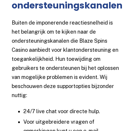
ondersteuningskanalen
Buiten de imponerende reactiesnelheid is
het belangrijk om te kijken naar de
ondersteuningskanalen die Blaze Spins
Casino aanbiedt voor klantondersteuning en
toegankelijkheid. Hun toewijding om
gebruikers te ondersteunen bij het oplossen
van mogelijke problemen is evident. Wij
beschouwen deze supportopties bijzonder
nuttig:
24/7 live chat voor directe hulp.
Voor uitgebreidere vragen of
opmerkingen kunt u een e-mail