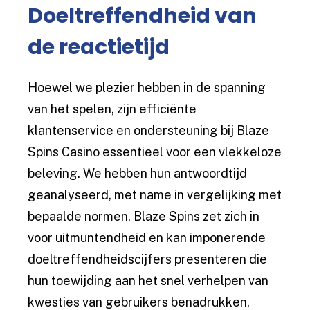
Doeltreffendheid van
de reactietijd
Hoewel we plezier hebben in de spanning
van het spelen, zijn efficiënte
klantenservice en ondersteuning bij Blaze
Spins Casino essentieel voor een vlekkeloze
beleving. We hebben hun antwoordtijd
geanalyseerd, met name in vergelijking met
bepaalde normen. Blaze Spins zet zich in
voor uitmuntendheid en kan imponerende
doeltreffendheidscijfers presenteren die
hun toewijding aan het snel verhelpen van
kwesties van gebruikers benadrukken.