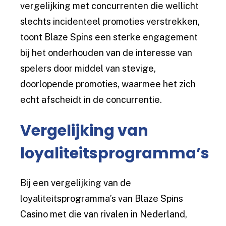
vergelijking met concurrenten die wellicht
slechts incidenteel promoties verstrekken,
toont Blaze Spins een sterke engagement
bij het onderhouden van de interesse van
spelers door middel van stevige,
doorlopende promoties, waarmee het zich
echt afscheidt in de concurrentie.
Vergelijking van
loyaliteitsprogramma’s
Bij een vergelijking van de
loyaliteitsprogramma’s van Blaze Spins
Casino met die van rivalen in Nederland,