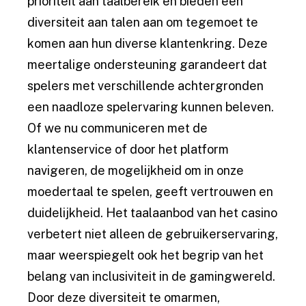
prioriteit aan taalbereik en bieden een
diversiteit aan talen aan om tegemoet te
komen aan hun diverse klantenkring. Deze
meertalige ondersteuning garandeert dat
spelers met verschillende achtergronden
een naadloze spelervaring kunnen beleven.
Of we nu communiceren met de
klantenservice of door het platform
navigeren, de mogelijkheid om in onze
moedertaal te spelen, geeft vertrouwen en
duidelijkheid. Het taalaanbod van het casino
verbetert niet alleen de gebruikerservaring,
maar weerspiegelt ook het begrip van het
belang van inclusiviteit in de gamingwereld.
Door deze diversiteit te omarmen,