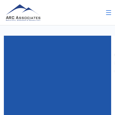
Home
Uncategorized
Hoe verhoudt Blaze Spins
Casino zich tot rivalen in Nederland?
Uncategorized
Hoe verhoudt Blaze Spins
Casino zich tot rivalen in
Nederland?
By
Arc Assosiates
April 8, 2026
Write a Comment