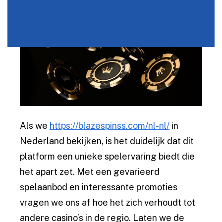
Als we
https://blazespinss.com/nl-nl/
in
Nederland bekijken, is het duidelijk dat dit
platform een unieke spelervaring biedt die
het apart zet. Met een gevarieerd
spelaanbod en interessante promoties
vragen we ons af hoe het zich verhoudt tot
andere casino’s in de regio. Laten we de