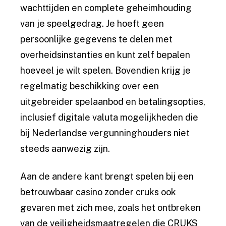
wachttijden en complete geheimhouding
van je speelgedrag. Je hoeft geen
persoonlijke gegevens te delen met
overheidsinstanties en kunt zelf bepalen
hoeveel je wilt spelen. Bovendien krijg je
regelmatig beschikking over een
uitgebreider spelaanbod en betalingsopties,
inclusief digitale valuta mogelijkheden die
bij Nederlandse vergunninghouders niet
steeds aanwezig zijn.
Aan de andere kant brengt spelen bij een
betrouwbaar casino zonder cruks ook
gevaren met zich mee, zoals het ontbreken
van de veiligheidsmaatregelen die CRUKS