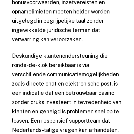
bonusvoorwaarden, inzetvereisten en
opnamelimieten moeten helder worden
uitgelegd in begrijpelijke taal zonder
ingewikkelde juridische termen dat
verwarring kan veroorzaken.
Deskundige klantenondersteuning die
ronde-de-klok bereikbaar is via
verschillende communicatiemogelijkheden
zoals directe chat en elektronische post, is
een indicatie dat een betrouwbaar casino
zonder cruks investeert in tevredenheid van
klanten en geneigd is problemen snel op te
lossen. Een responsief supportteam dat
Nederlands-talige vragen kan afhandelen,