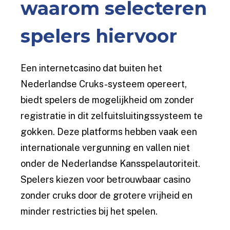
waarom selecteren
spelers hiervoor
Een internetcasino dat buiten het
Nederlandse Cruks-systeem opereert,
biedt spelers de mogelijkheid om zonder
registratie in dit zelfuitsluitingssysteem te
gokken. Deze platforms hebben vaak een
internationale vergunning en vallen niet
onder de Nederlandse Kansspelautoriteit.
Spelers kiezen voor betrouwbaar casino
zonder cruks door de grotere vrijheid en
minder restricties bij het spelen.