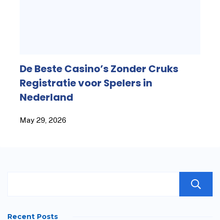
De Beste Casino’s Zonder Cruks
Registratie voor Spelers in
Nederland
May 29, 2026
Recent Posts