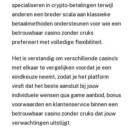
specialiseren in crypto-betalingen terwijl
anderen een breder scala aan klassieke
betaalmethoden ondersteunen voor wie een
betrouwbaar casino zonder cruks
prefereert met volledige flexibiliteit.
Het is verstandig om verschillende casino’s
met elkaar te vergelijken voordat je een
eindkeuze neemt, zodat je het platform
vindt dat het beste aansluit bij jouw
individuele wensen qua game aanbod, bonus
voorwaarden en klantenservice binnen een
betrouwbaar casino zonder cruks dat jouw
verwachtingen uitstijgt.