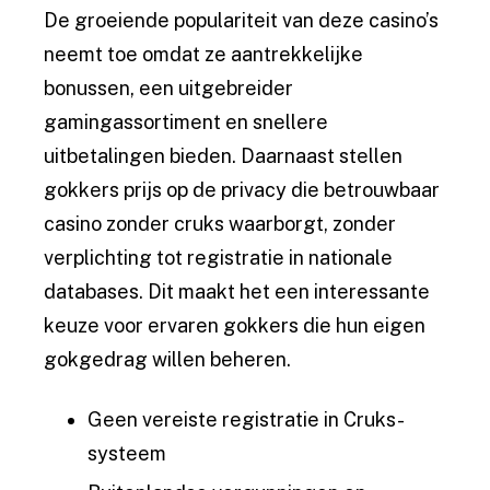
De groeiende populariteit van deze casino’s
neemt toe omdat ze aantrekkelijke
bonussen, een uitgebreider
gamingassortiment en snellere
uitbetalingen bieden. Daarnaast stellen
gokkers prijs op de privacy die betrouwbaar
casino zonder cruks waarborgt, zonder
verplichting tot registratie in nationale
databases. Dit maakt het een interessante
keuze voor ervaren gokkers die hun eigen
gokgedrag willen beheren.
Geen vereiste registratie in Cruks-
systeem