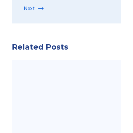
Next
Related Posts