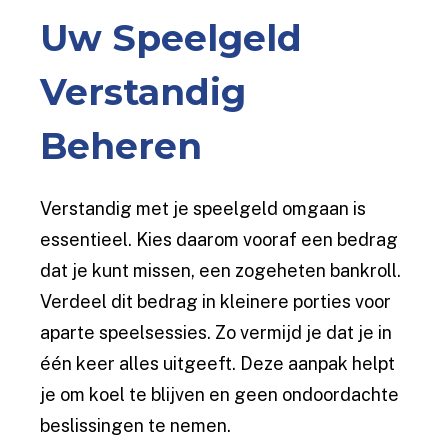
Uw Speelgeld
Verstandig
Beheren
Verstandig met je speelgeld omgaan is
essentieel. Kies daarom vooraf een bedrag
dat je kunt missen, een zogeheten bankroll.
Verdeel dit bedrag in kleinere porties voor
aparte speelsessies. Zo vermijd je dat je in
één keer alles uitgeeft. Deze aanpak helpt
je om koel te blijven en geen ondoordachte
beslissingen te nemen.