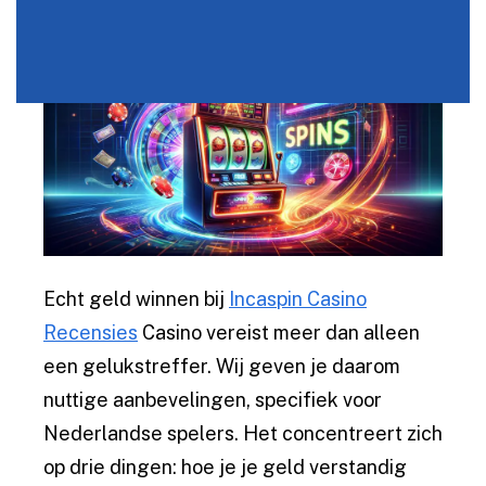
Echt geld winnen bij
Incaspin Casino
Recensies
Casino vereist meer dan alleen
een gelukstreffer. Wij geven je daarom
nuttige aanbevelingen, specifiek voor
Nederlandse spelers. Het concentreert zich
op drie dingen: hoe je je geld verstandig