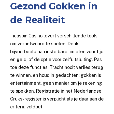
Gezond Gokken in
de Realiteit
Incaspin Casino levert verschillende tools
om verantwoord te spelen. Denk
bijvoorbeeld aan instelbare limieten voor tijd
en geld, of de optie voor zelfuitsluiting. Pas
toe deze functies. Tracht nooit verlies terug
te winnen, en houd in gedachten: gokken is
entertainment, geen manier om je rekening
te spekken. Registratie in het Nederlandse
Cruks-register is verplicht als je daar aan de
criteria voldoet.