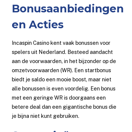
Bonusaanbiedingen
en Acties
Incaspin Casino kent vaak bonussen voor
spelers uit Nederland. Besteed aandacht
aan de voorwaarden, in het bijzonder op de
omzetvoorwaarden (WR). Een startbonus
biedt je saldo een mooie boost, maar niet
alle bonussen is even voordelig. Een bonus
met een geringe WR is doorgaans een
betere deal dan een gigantische bonus die
je bijna niet kunt gebruiken.