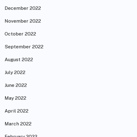
December 2022
November 2022
October 2022
September 2022
August 2022
July 2022
June 2022
May 2022
April 2022
March 2022
February 2022