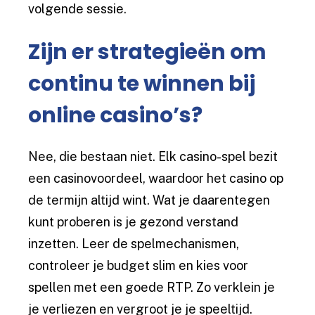
volgende sessie.
Zijn er strategieën om
continu te winnen bij
online casino’s?
Nee, die bestaan niet. Elk casino-spel bezit
een casinovoordeel, waardoor het casino op
de termijn altijd wint. Wat je daarentegen
kunt proberen is je gezond verstand
inzetten. Leer de spelmechanismen,
controleer je budget slim en kies voor
spellen met een goede RTP. Zo verklein je
je verliezen en vergroot je je speeltijd.